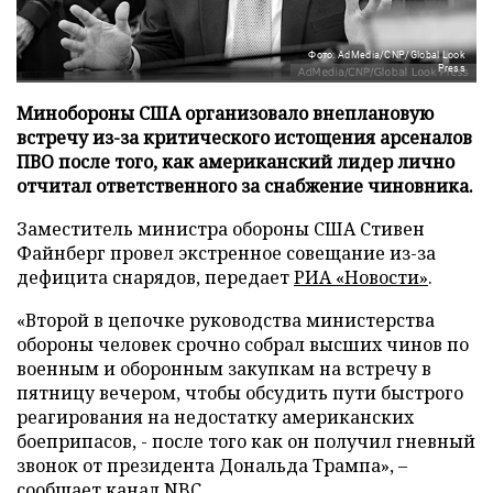
Фото: AdMedia/CNP/Global Look
Press
Минобороны США организовало внеплановую
встречу из-за критического истощения арсеналов
ПВО после того, как американский лидер лично
отчитал ответственного за снабжение чиновника.
Заместитель министра обороны США Стивен
Файнберг провел экстренное совещание из-за
дефицита снарядов, передает
РИА «Новости»
.
«Второй в цепочке руководства министерства
обороны человек срочно собрал высших чинов по
военным и оборонным закупкам на встречу в
пятницу вечером, чтобы обсудить пути быстрого
реагирования на недостатку американских
боеприпасов, - после того как он получил гневный
звонок от президента Дональда Трампа», –
сообщает канал NBC.