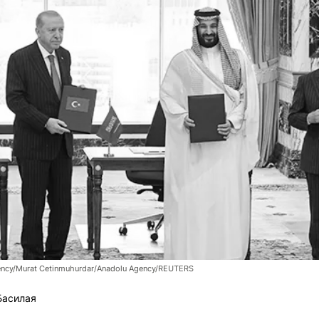
dency/Murat Cetinmuhurdar/Anadolu Agency/REUTERS
Басилая