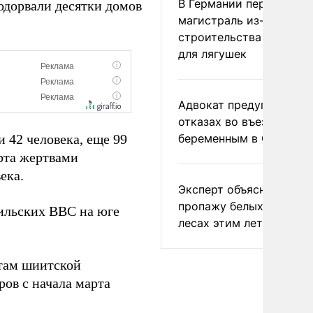
В Германии перекрыли
одорвали десятки домов
магистраль из-за
строительства тоннеле
для лягушек
Адвокат предупредил о
отказах во въезде
 42 человека, еще 99
беременным в США
арта жертвами
ека.
Эксперт объяснил
пропажу белых грибов 
аильских ВВС на юге
лесах этим летом
ктам шиитской
ов с начала марта