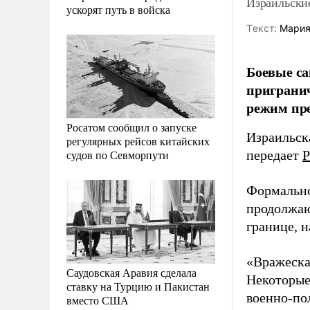
Израильски
ускорят путь в войска
Tекст:
Мария
Боевые с
пригранич
режим пр
Росатом сообщил о запуске
Израильска
регулярных рейсов китайских
судов по Севморпути
передает
Р
Формально
продолжаю
границе, 
«Вражеска
Саудовская Аравия сделала
Некоторые
ставку на Турцию и Пакистан
военно-по
вместо США