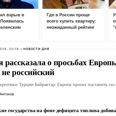
зал взрыв в
Где в России проще
У
 Появилась
всего купить квартиру:
о
Зеленским
неожиданный рейтинг
"
с
026, 00:19 •
НОВОСТИ ДНЯ
я рассказала о просьбах Европ
о не российский
ргетики Турции Байрактар: Европа просит поставить газ 
Антонов
ие государства на фоне дефицита топлива добив