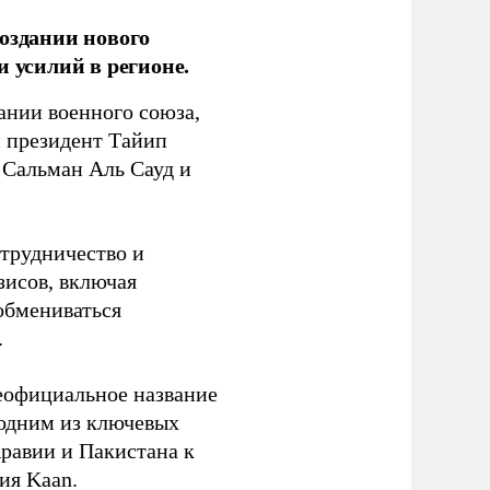
оздании нового
 усилий в регионе.
ании военного союза,
й президент Тайип
 Сальман Аль Сауд и
трудничество и
зисов, включая
обмениваться
.
еофициальное название
 одним из ключевых
равии и Пакистана к
ия Kaan.