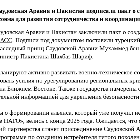
аудовская Аравия и Пакистан подписали пакт о с
союза для развития сотрудничества и координации
аудовская Аравия и Пакистан заключили пакт о созд
ТАСС
. Подписи под документом поставили турецки
наследный принц Саудовской Аравии Мухаммед бен
инистр Пакистана Шахбаз Шариф.
ланируют активно развивать военно-техническое со
овать усилия по урегулированию региональных кри
на Ближнем Востоке. Также государства намерены 
тельной информацией для укрепления безопасности
ы о формировании альянса, который уже получил н
е НАТО», велись с конца 2025 года. Ожидается, что
ий партнерства станет присоединение Саудовской А
программе по созданию истребителя пятого поколен