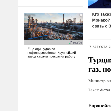
Ираном опустошила
американские арсеналы.
Кто зака
Сложившаяся ситуация
Монако?
означает многолетний период
связь с 
уязвимости США, например,
перед Китаем.
7 АВГУСТА 2
Турци
газ, н
Министр эне
Tекст:
Антон 
Европейск