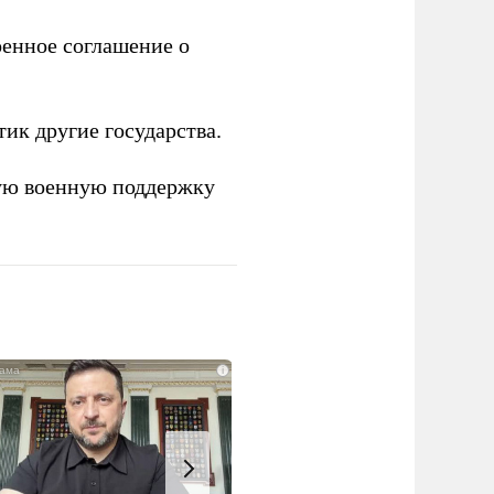
енное соглашение о
тик другие государства.
ую военную поддержку
i