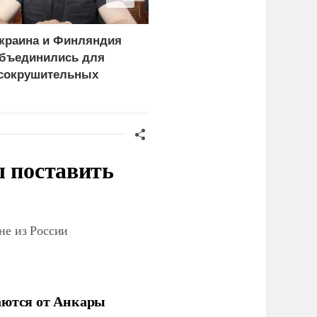
краина и Финляндия
Пощечина всей системе
бъединились для
правосудия: что
сокрушительных
натворил сын
анкций" против России
украинского олигарха
ы поставить
не из России
аются от Анкары