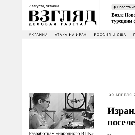
7 августа, пятница
Новость ч
Возле Ново
турецким 
УКРАИНА
АТАКА НА ИРАН
РОССИЯ И США
30 АПРЕЛЯ 2
Израи
посел
Разработкам «народного ВПК»