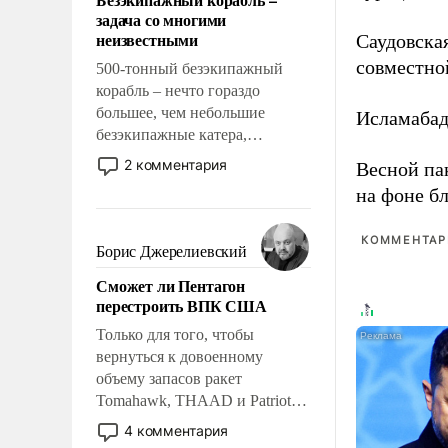
слабым, идти вперед и
задача со многими
адаптироваться.
неизвестными
Саудовска
совместно
500-тонный безэкипажный
корабль – нечто гораздо
большее, чем небольшие
Исламаба
безэкипажные катера,
применение которых уже
2 комментария
Весной па
стало обыденностью. Задача по
на фоне б
созданию такого корабля очень
сложна и амбициозна. Однако
КОММЕНТАРИ
и ее реализация радикально
Борис Джерелиевский
поднимет наши боевые
Сможет ли Пентагон
возможности.
перестроить ВПК США
Только для того, чтобы
вернуться к довоенному
объему запасов ракет
Tomahawk, THAAD и Patriot
США потребуется более трех
4 комментария
лет. Даже небольшая война с