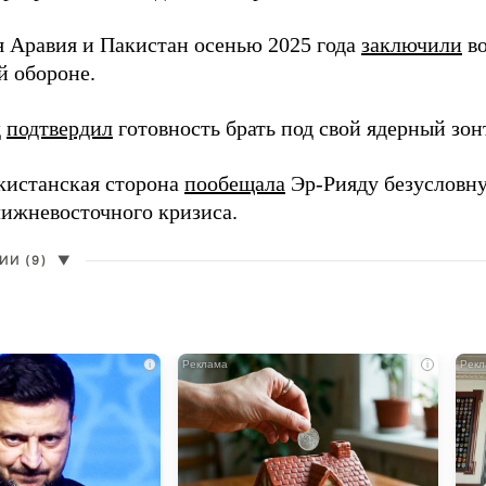
я Аравия и Пакистан осенью 2025 года
заключили
во
й обороне.
д
подтвердил
готовность брать под свой ядерный зон
кистанская сторона
пообещала
Эр-Рияду безусловн
лижневосточного кризиса.
И (9)
▼
i
i