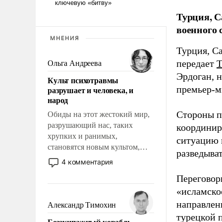
Турция, С
военного 
МНЕНИЯ
Турция, С
передает
Ольга Андреева
Эрдоган, 
Культ психотравмы
премьер-м
разрушает и человека, и
народ
Стороны п
Обиды на этот жестокий мир,
разрушающий нас, таких
координир
хрупких и ранимых,
ситуацию 
становятся новым культом,
разведыва
постепенно вытесняя и
4 комментария
отменяя традиционное
Переговор
требование к человеку – быть
«исламско
мужественным и твердым под
ударами судьбы, брать на себя
направлен
Александр Тимохин
ответственность, помогать
турецкой 
Безэкипажный корабль –