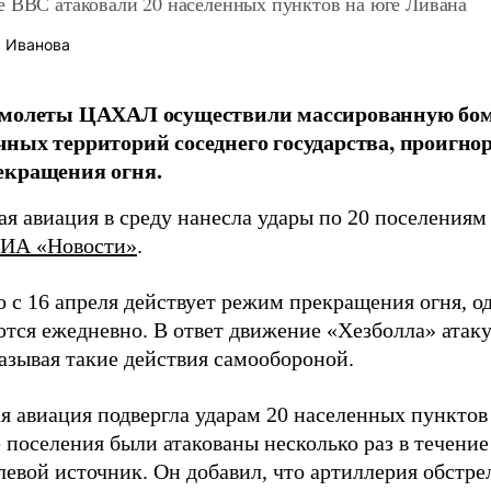
е ВВС атаковали 20 населенных пунктов на юге Ливана
 Иванова
амолеты ЦАХАЛ осуществили массированную бо
ных территорий соседнего государства, проигн
екращения огня.
я авиация в среду нанесла удары по 20 поселениям
ИА «Новости»
.
 с 16 апреля действует режим прекращения огня, о
тся ежедневно. В ответ движение «Хезболла» атаку
называя такие действия самообороной.
я авиация подвергла ударам 20 населенных пунктов 
 поселения были атакованы несколько раз в течение
левой источник. Он добавил, что артиллерия обстр