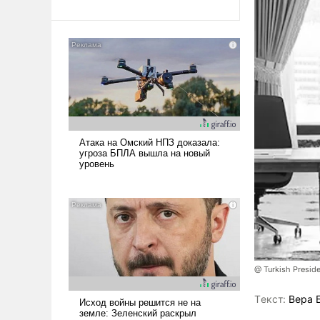
@ Turkish Presi
Tекст:
Вера 