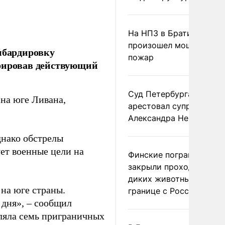
На НПЗ в Братиславе
произошел мощный
мбардировку
пожар
орировав действующий
Суд Петербурга заочно
 на юге Ливана,
арестовал супругу
Александра Невзорова
днако обстрелы
ет военные цели на
Финские пограничники
закрыли проходы для
диких животных на
на юге страны.
границе с Россией
 дня», – сообщил
еляла семь приграничных