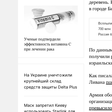
деревень.
в городе 
Ученые подтвердили
эффективность витамина C
при лечении рака
По данным
получили 
израильски
На Украине уничтожили
Как писал
крупнейший склад
Ливана
по
средств защиты Delta Plus
Армия об
организац
Маск запретил Киеву
превысило
использовать Starlink для