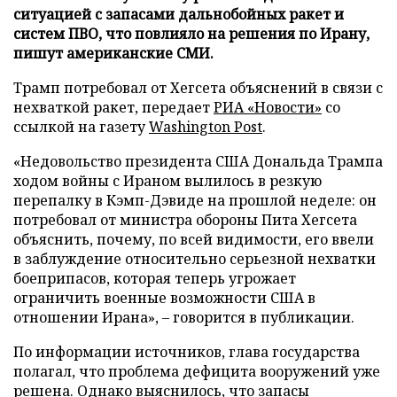
ситуацией с запасами дальнобойных ракет и
систем ПВО, что повлияло на решения по Ирану,
пишут американские СМИ.
Трамп потребовал от Хегсета объяснений в связи с
нехваткой ракет, передает
РИА «Новости»
со
ссылкой на газету
Washington Post
.
«Недовольство президента США Дональда Трампа
ходом войны с Ираном вылилось в резкую
перепалку в Кэмп-Дэвиде на прошлой неделе: он
потребовал от министра обороны Пита Хегсета
объяснить, почему, по всей видимости, его ввели
в заблуждение относительно серьезной нехватки
боеприпасов, которая теперь угрожает
ограничить военные возможности США в
отношении Ирана», – говорится в публикации.
По информации источников, глава государства
полагал, что проблема дефицита вооружений уже
решена. Однако выяснилось, что запасы