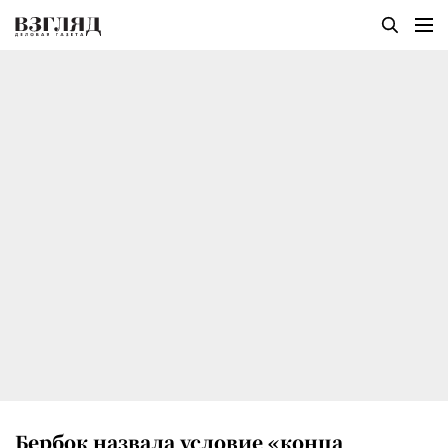
Бербок назвала условие «конца