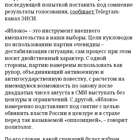
последующей попыткой поставить под сомнение
результаты голосования,
сообщает
Telegram-
канал ЭИСИ.
«Яблоко» – это инструмент внешнего
вмешательства в наши выборы. Цели кукловодов
по использованию партии очевидны –
дестабилизация ситуации, сам процесс при этом
носит двойственный характер. С одной
стороны, партию намерены использовать как
рупор, объединяющий антивоенную и
антигосударственную повестку, с расчетом на
имеющуюся возможность по закону после
двадцатых чисел августа в СМИ выступать без
цензуры и ограничений. С другой, «Яблоко»
намеренно подставляют под снятие с целью
обвинить власти России в цензуре и в страхе
перед так называемой «оппозицией», – говорит
политолог.
По его словам, какой сценарий будет избран