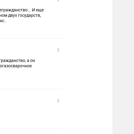
ном двух государств,
нс..
гражданство, а он
рогазосварочное