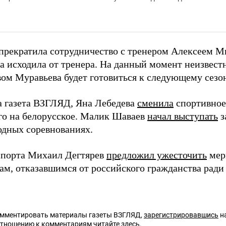
 прекратила сотрудничество с тренером Алексеем
а исходила от тренера. На данный момент неизвестн
вом Муравьева будет готовиться к следующему сезон
а газета ВЗГЛЯД, Яна Лебедева
сменила
спортивное
го на белорусское. Малик Шаваев
начал выступать
з
дных соревнованиях.
порта Михаил Дегтярев
предложил ужесточить
мер
ам, отказавшимся от российского гражданства ради
омментировать материалы газеты ВЗГЛЯД,
зарегистрировавшись
на
отношению к комментариям читайте
здесь
.