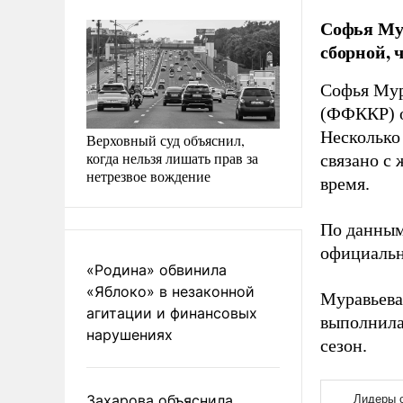
Софья Мур
сборной, 
Софья Мур
(ФФККР) о
Несколько
Верховный суд объяснил,
когда нельзя лишать прав за
связано с
нетрезвое вождение
время.
По данным
официальн
«Родина» обвинила
«Яблоко» в незаконной
Муравьева
агитации и финансовых
выполнила
нарушениях
сезон.
Захарова объяснила