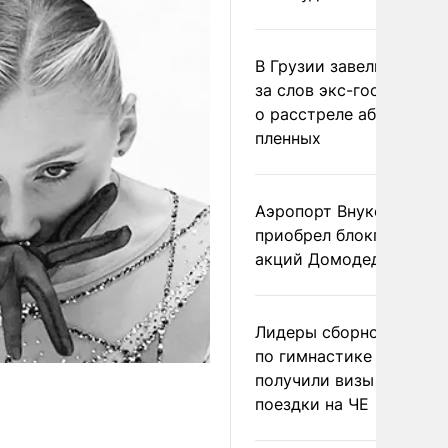
В Грузии завели дело и
за слов экс-госминист
о расстреле абхазских
пленных
Аэропорт Внуково
приобрел блокпакет
акций Домодедово
Лидеры сборной Росси
по гимнастике не
получили визы для
поездки на ЧЕ