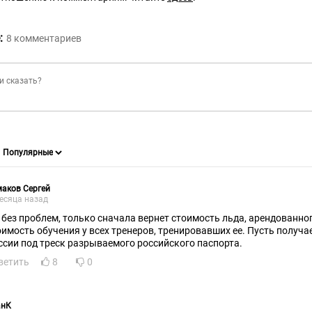
:
8
комментариев
аков Сергей
есяца назад
 без проблем, только сначала вернет стоимость льда, арендованног
оимость обучения у всех тренеров, тренировавших ее. Пусть получ
ссии под треск разрываемого российского паспорта.
ветить
8
0
анК