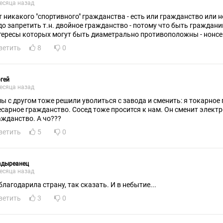
есяца назад
какого "спортивного" гражданства - есть или гражданство или негражданство... И еще
до запретить т.н. двойное гражданство - потому что быть граждани
тересы которых могут быть диаметрально противоположны - нонсе
ветить
8
0
гей
есяца назад
мы с другом тоже решили уволиться с завода и сменить: я токарное 
есарное гражданство. Сосед тоже просится к нам. Он сменит элект
ажданство. А чо???
ветить
5
0
адыреанец
есяца назад
благодарила страну, так сказать. И в небытие...
ветить
3
0