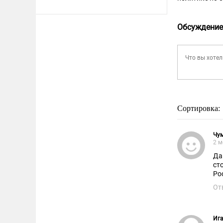
Обсуждение
Сортировка:
Чум
2 м
Да
ст
Ро
От
Иг