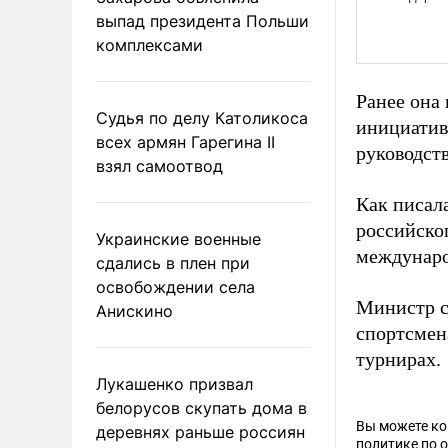
выпад президента Польши
комплексами
Ранее она
Судья по делу Католикоса
инициатив
всех армян Гарегина II
руководст
взял самоотвод
Как писал
российско
Украинские военные
междунаро
сдались в плен при
освобождении села
Министр с
Анискино
спортсмен
турнирах.
Лукашенко призвал
белорусов скупать дома в
Вы можете к
деревнях раньше россиян
политике по 