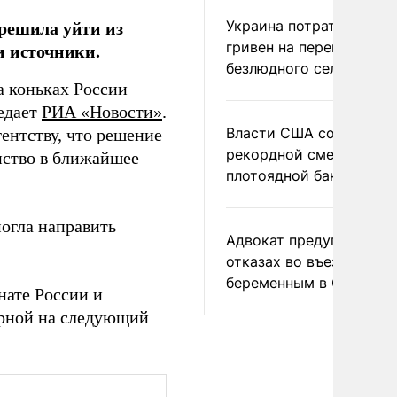
решила уйти из
Украина потратила 1 мл
гривен на переименова
и источники.
безлюдного села
 коньках России
едает
РИА «Новости»
.
Власти США сообщили 
ентству, что решение
рекордной смертности 
нство в ближайшее
плотоядной бактерии
огла направить
Адвокат предупредил о
отказах во въезде
беременным в США
нате России и
орной на следующий