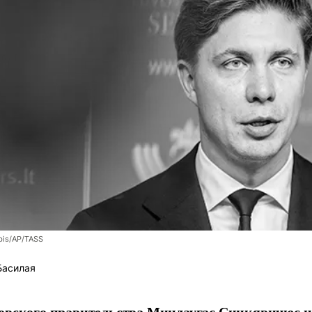
bis/AP/TASS
Басилая
овского правительства Миндаугас Синкявичюс не