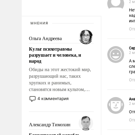
2 м
Нет ни
на
ин
МНЕНИЯ
От
Ольга Андреева
Культ психотравмы
Сер
2 м
разрушает и человека, и
народ
А 
сл
Обиды на этот жестокий мир,
гр
разрушающий нас, таких
От
хрупких и ранимых,
становятся новым культом,
постепенно вытесняя и
4 комментария
Ан
отменяя традиционное
2 м
требование к человеку – быть
От
мужественным и твердым под
От
ударами судьбы, брать на себя
Александр Тимохин
ответственность, помогать
Безэкипажный корабль –