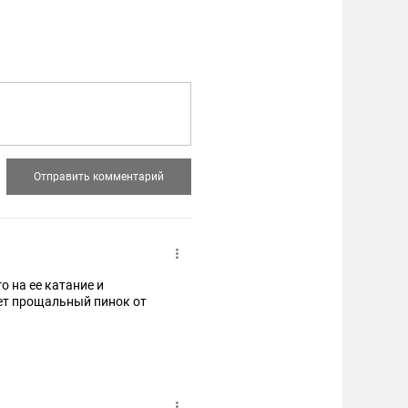
о на ее катание и
ает прощальный пинок от