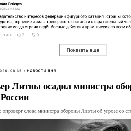
хаил Лебедев
есяца назад
едательство интересов федерации фигурного катания , страны кото
едства , терпение и силы тренерского состава и отвратительный че
ловиях когда страна ведёт боевые действия практически со всем 
ветить
2
0
026, 08:35 •
НОВОСТИ ДНЯ
ер Литвы осадил министра обо
 России
 опроверг слова министра обороны Ливты об угрозе со с