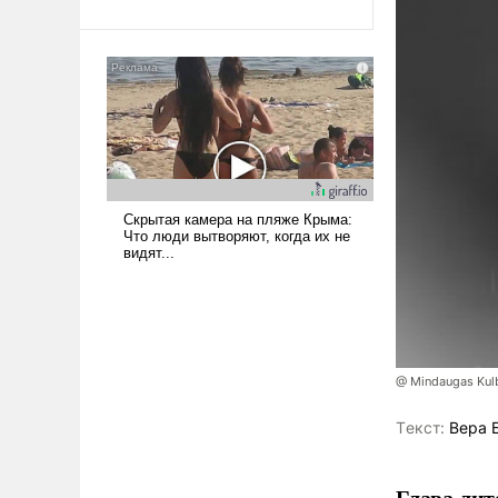
Ираном опустошила
американские арсеналы.
Сложившаяся ситуация
означает многолетний период
уязвимости США, например,
перед Китаем.
@ Mindaugas Kul
Tекст:
Вера 
Глава лит