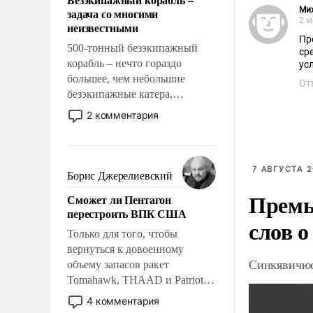
слабым, идти вперед и
Ми
задача со многими
адаптироваться.
2 м
неизвестными
Пр
500-тонный безэкипажный
ср
корабль – нечто гораздо
ус
большее, чем небольшие
От
безэкипажные катера,
применение которых уже
2 комментария
стало обыденностью. Задача по
созданию такого корабля очень
сложна и амбициозна. Однако
7 АВГУСТА 2
и ее реализация радикально
Борис Джерелиевский
поднимет наши боевые
Премь
Сможет ли Пентагон
возможности.
перестроить ВПК США
слов о
Только для того, чтобы
вернуться к довоенному
Синкявичюс
объему запасов ракет
Tomahawk, THAAD и Patriot
США потребуется более трех
4 комментария
лет. Даже небольшая война с