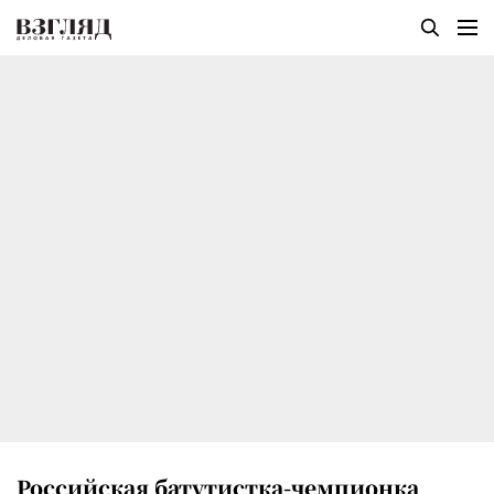
Российская батутистка-чемпионка