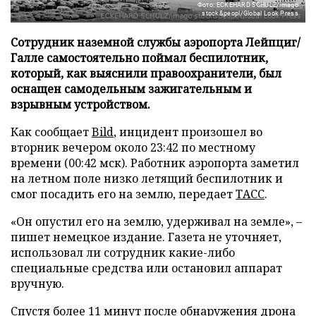
Фото: ECKEHARD SCHULZ/imago
stock&peopl/Global Look Press
Сотрудник наземной службы аэропорта Лейпциг/
Галле самостоятельно поймал беспилотник,
который, как выяснили правоохранители, был
оснащен самодельным зажигательным и
взрывным устройством.
Как сообщает
Bild
, инцидент произошел во
вторник вечером около 23:42 по местному
времени (00:42 мск). Работник аэропорта заметил
на летном поле низко летящий беспилотник и
смог посадить его на землю, передает
ТАСС
.
«Он опустил его на землю, удерживал на земле», –
пишет немецкое издание. Газета не уточняет,
использовал ли сотрудник какие-либо
специальные средства или остановил аппарат
вручную.
Спустя более 11 минут после обнаружения дрона