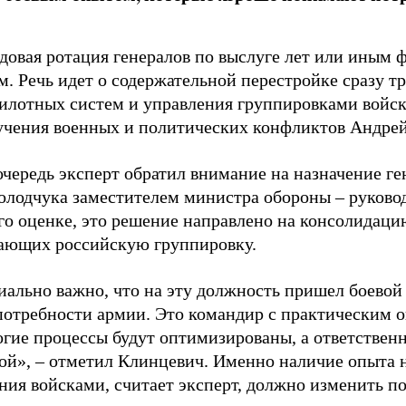
ядовая ротация генералов по выслуге лет или иным
м. Речь идет о содержательной перестройке сразу т
пилотных систем и управления группировками войск»
учения военных и политических конфликтов Андре
очередь эксперт обратил внимание на назначение г
олодчука заместителем министра обороны – руково
его оценке, это решение направлено на консолидаци
ающих российскую группировку.
ально важно, что на эту должность пришел боевой
потребности армии. Это командир с практическим о
гие процессы будут оптимизированы, а ответственн
кой», – отметил Клинцевич. Именно наличие опыта 
ния войсками, считает эксперт, должно изменить п