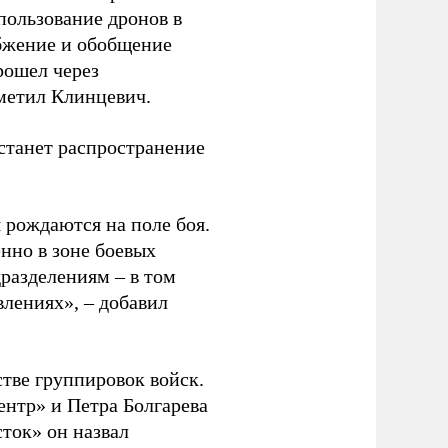
спользование дронов в
абжение и обобщение
рошел через
метил Клинцевич.
 станет распространение
 рождаются на поле боя.
нно в зоне боевых
дразделениям – в том
влениях», – добавил
тве группировок войск.
нтр» и Петра Болгарева
ток» он назвал