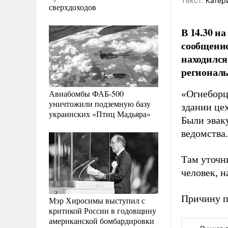
Tекст:
Катер
сверхдоходов
В 14.30 н
сообщение
находился
регионал
Авиабомбы ФАБ-500
«Огнеборц
уничтожили подземную базу
здании цех
украинских «Птиц Мадьяра»
Были эвак
ведомства.
Там уточн
человек, н
Причину п
Мэр Хиросимы выступил с
критикой России в годовщину
американской бомбардировки