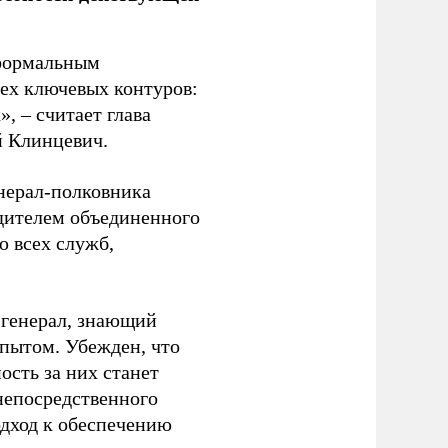
 формальным
рех ключевых контуров:
, – считает глава
й Клинцевич.
енерал-полковника
дителем объединенного
ю всех служб,
 генерал, знающий
пытом. Убежден, что
ость за них станет
непосредственного
одход к обеспечению