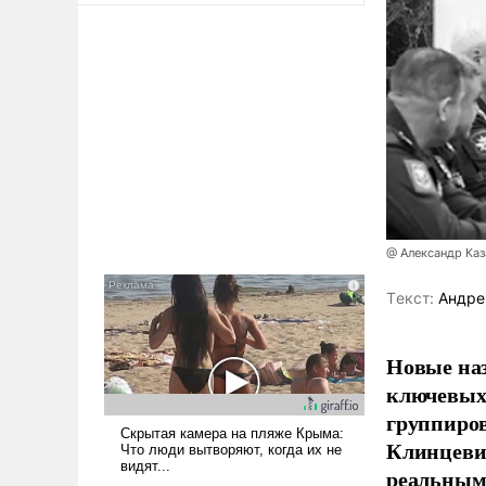
@ Александр Ка
Tекст:
Андре
Новые наз
ключевых 
группиров
Клинцевич
реальным