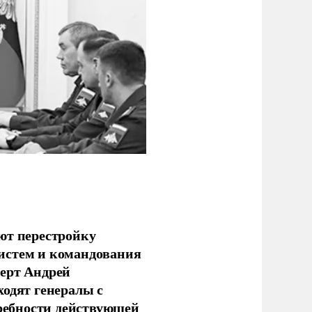
ют перестройку
истем и командования
перт Андрей
ходят генералы с
ребности действующей