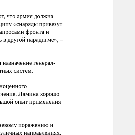
т, что армия должна
нципу «снаряды привезут
 запросами фронта и
 в другой парадигме», –
назначение генерал-
ных систем.
лноценного
ачение. Лямина хорошо
ольшой опыт применения
огневому поражению и
азличных направлениях.