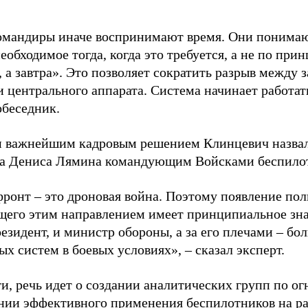
омандиры иначе воспринимают время. Они понимаю
еобходимое тогда, когда это требуется, а не по при
, а завтра». Это позволяет сократить разрыв между
 центрального аппарата. Система начинает работать
обеседник.
 важнейшим кадровым решением Клинцевич назвал 
а Дениса Лямина командующим Войсками беспилот
фронт – это дроновая война. Поэтому появление по
его этим направлением имеет принципиальное зн
резидент, и министр обороны, а за его плечами – б
х систем в боевых условиях», – сказал эксперт.
ти, речь идет о создании аналитических групп по 
нии эффективного применения беспилотников на р