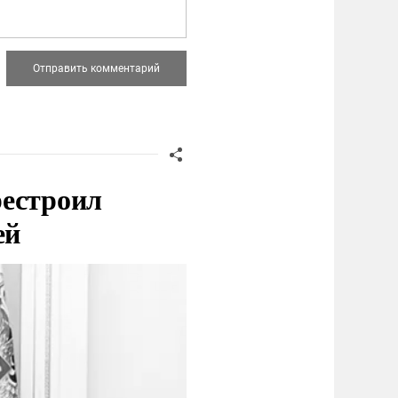
рестроил
ей