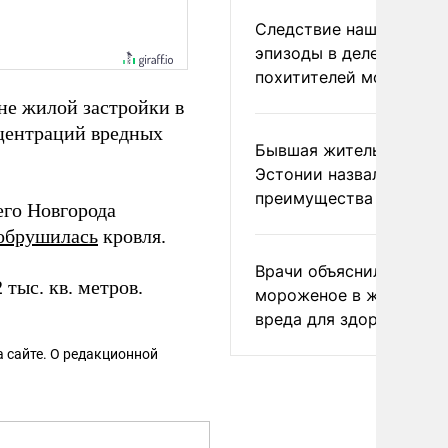
Следствие нашло новы
эпизоды в деле
похитителей москвичек
не жилой застройки в
центраций вредных
Бывшая жительница
Эстонии назвала главн
преимущества России
его Новгорода
обрушилась
кровля.
Врачи объяснили, как е
тыс. кв. метров.
мороженое в жару без
вреда для здоровья
 сайте. О редакционной