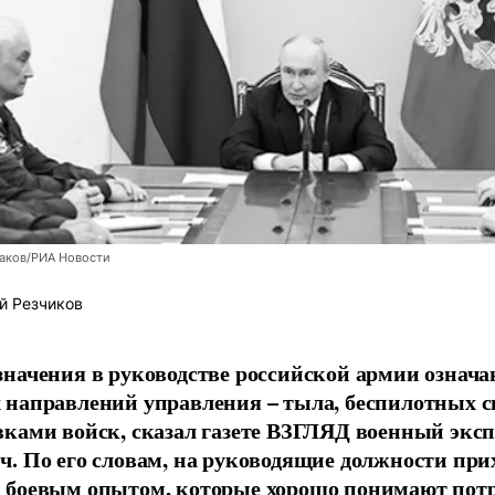
заков/РИА Новости
й Резчиков
начения в руководстве российской армии означа
направлений управления – тыла, беспилотных с
ками войск, сказал газете ВЗГЛЯД военный экс
. По его словам, на руководящие должности при
 боевым опытом, которые хорошо понимают пот