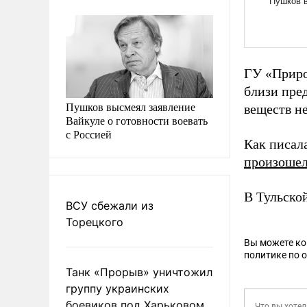
ГУ «Приро
близи пре
Пушков высмеял заявление
веществ не
Вайкуле о готовности воевать
с Россией
Как писал
произошел
В Тульско
ВСУ сбежали из
Торецкого
Вы можете к
политике по 
Танк «Прорыв» уничтожил
группу украинских
боевиков под Харьковом