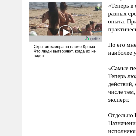
«Теперь в 
псевдонаучной фантастики,
стало всерьез обсуждаемой
разных ср
идеей.
опыта. Пр
практичес
По его мне
наиболее 
«Самые пе
Теперь лю
действий, 
числе тем,
эксперт.
Отдельно 
Назначени
исполняющ