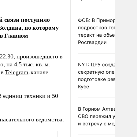
й связи поступило
ФСБ: В Приморье трое
 Болдина, по которому
подростков готовили
 в Главном
теракт на объекте
Росгвардии
22.30, произошедшего в
 на 4,5 тыс. кв. м.
NYT: ЦРУ создало
 в
Telegram
-канале
секретную опергруппу 
подготовке революции 
Кубе
3 единиц техники и 50
В Горном Алтае участн
СВО пережил удар мол
пасательного ведомства.
и встречу с медведем