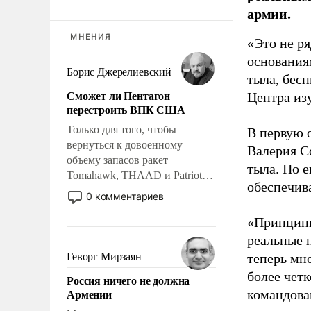
армии.
МНЕНИЯ
«Это не р
основания
Борис Джерелиевский
тыла, бес
Сможет ли Пентагон
Центра из
перестроить ВПК США
Только для того, чтобы
В первую 
вернуться к довоенному
Валерия С
объему запасов ракет
тыла. По 
Tomahawk, THAAD и Patriot
обеспечив
США потребуется более трех
0 комментариев
лет. Даже небольшая война с
«Принципи
Ираном опустошила
американские арсеналы.
реальные 
Сложившаяся ситуация
Геворг Мирзаян
теперь мно
означает многолетний период
более чет
Россия ничего не должна
уязвимости США, например,
Армении
командова
перед Китаем.