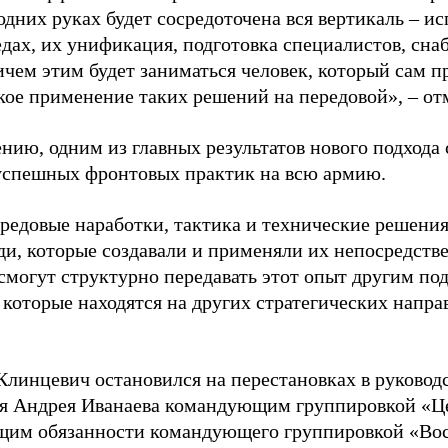
одних руках будет сосредоточена вся вертикаль – и
едах, их унификация, подготовка специалистов, сн
ичем этим будет заниматься человек, который сам п
кое применение таких решений на передовой», – от
нию, одним из главных результатов нового подхода
успешных фронтовых практик на всю армию.
редовые наработки, тактика и технические решения
ди, которые создавали и применяли их непосредстве
смогут структурно передавать этот опыт другим по
 которые находятся на других стратегических напра
Клинцевич остановился на перестановках в руководс
я Андрея Иванаева командующим группировкой «Це
им обязанности командующего группировкой «Вос