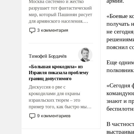
армии.
Москва системно и жестко
разрушает тот фантастический
мир, который Пашинян рисует
«Боевые к
для армянского населения.
получать н
Мир, где этому населению все
3 комментария
не сегодня
должны просто по
решениями
определению, где его
пояснил с
политические прожекты будут
беспрекословно оплачиваться
Тимофей Бордачёв
за счет российских
Еще одним
«Большая крокодила» из
налогоплательщиков и где за
полковник
Израиля показала проблему
свои поступки не нужно
границ допустимого
отвечать.
«Сегодня 
Дискуссия о рве с
командующ
крокодилами для охраны
израильских тюрем – это
знают и п
пример того, как быстро мы
беспилотны
двигаемся по пути
9 комментариев
революционных изменений.
В частнос
То, что несколько лет назад
выстраива
было образом для