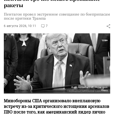
ракеты
Пентагон провел экстренное совещание по боеприпасам
после критики Трампа
6 августа 2026, 10:11
7
Фото: AdMedia/CNP/Global Look
Press
Минобороны США организовало внеплановую
встречу из-за критического истощения арсеналов
ПВО после того, как американский лидер лично