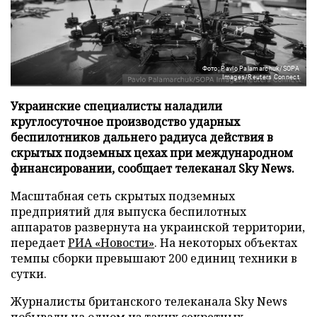
Фото: Pavlo Palamarchuk/SOPA
Images/Reuters Connect
Украинские специалисты наладили
круглосуточное производство ударных
беспилотников дальнего радиуса действия в
скрытых подземных цехах при международном
финансировании, сообщает телеканал Sky News.
Масштабная сеть скрытых подземных
предприятий для выпуска беспилотных
аппаратов развернута на украинской территории,
передает
РИА «Новости»
. На некоторых объектах
темпы сборки превышают 200 единиц техники в
сутки.
Журналисты британского телеканала Sky News
побывали на одном из таких секретных