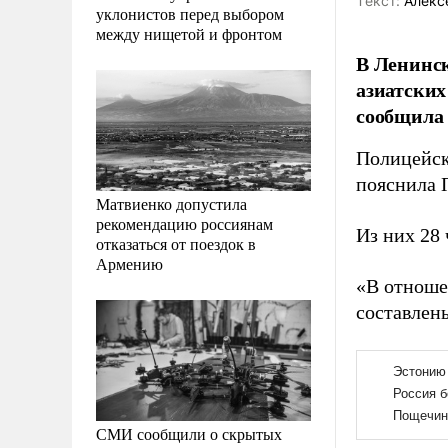
Tекст:
Алекс
уклонистов перед выбором
между нищетой и фронтом
В Ленинск
азиатских
сообщила 
Полицейск
пояснила 
Матвиенко допустила
рекомендацию россиянам
Из них 28 
отказаться от поездок в
Армению
«В отноше
составлен
СМИ сообщили о скрытых