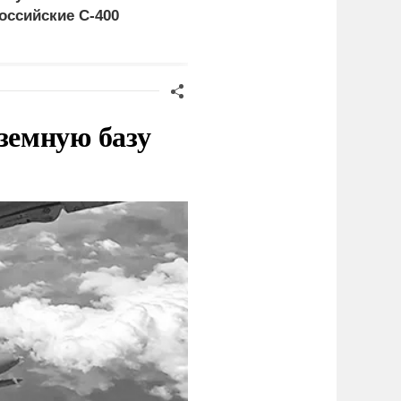
оссийские C-400
это законная цель в
Германии
земную базу