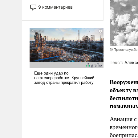
двигаемся по пути
9 комментариев
революционных изменений.
То, что несколько лет назад
было образом для
псевдонаучной фантастики,
стало всерьез обсуждаемой
идеей.
@ Пресс-служба
Tекст:
Алекс
Вооружен
объекту в
беспилотн
позывным
Авиация с
временног
боеприпас