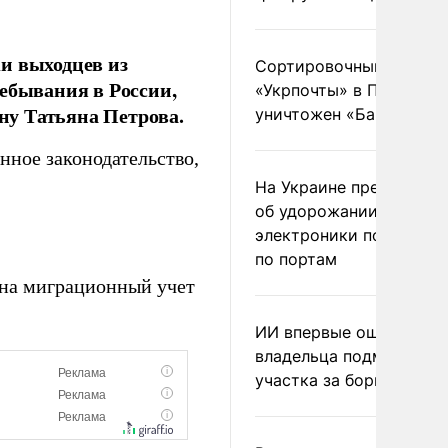
и выходцев из
Сортировочный пункт
ебывания в России,
«Укрпочты» в Павлогра
ну Татьяна Петрова.
уничтожен «Бандероль
ное законодательство,
На Украине предупреди
об удорожании китайс
электроники после уда
по портам
 на миграционный учет
ИИ впервые оштрафова
владельца подмосковн
участка за борщевик