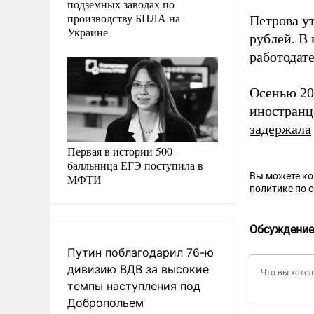
подземных заводах по
производству БПЛА на
Петрова у
Украине
рублей. В
работодат
Осенью 20
иностранц
задержала
Первая в истории 500-
балльница ЕГЭ поступила в
Вы можете к
МФТИ
политике по 
Обсуждение
Путин поблагодарил 76-ю
дивизию ВДВ за высокие
темпы наступления под
Добропольем