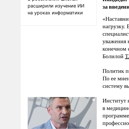
за введен
расширили изучение ИИ
на уроках информатики
«Наставни
нагрузку. 
специалис
уважения к
конечном с
Болилой
Т
Политик п
По ее мне
систему в
Институт 
в медицине
программе
профессио