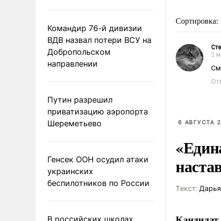
Сортировка:
Командир 76-й дивизии
ВДВ назвал потери ВСУ на
Ст
Добропольском
2 м
направлении
От
Путин разрешил
приватизацию аэропорта
Шереметьево
6 АВГУСТА 2
«Един
Генсек ООН осудил атаки
наста
украинских
беспилотников по России
Tекст:
Дарья
Кандидат 
В российских школах