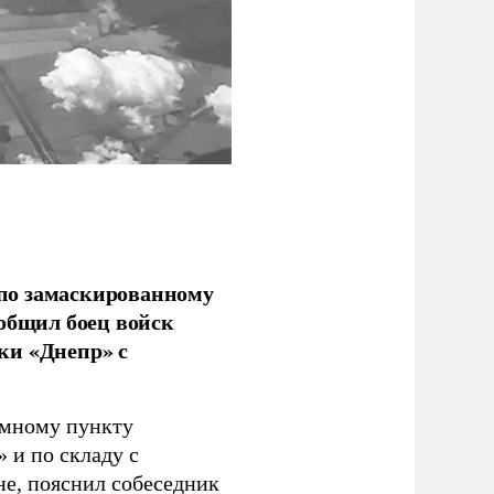
по замаскированному
ообщил боец войск
ки «Днепр» с
емному пункту
 и по складу с
не, пояснил собеседник