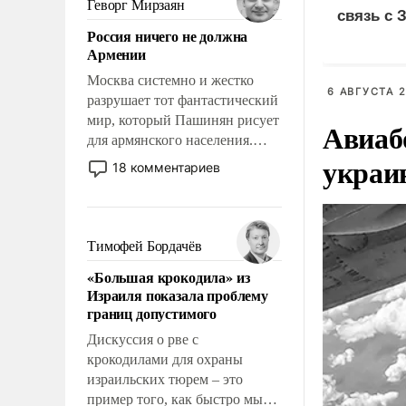
Геворг Мирзаян
связь с 
означает многолетний период
Россия ничего не должна
уязвимости США, например,
Армении
перед Китаем.
Москва системно и жестко
6 АВГУСТА 2
разрушает тот фантастический
мир, который Пашинян рисует
Авиаб
для армянского населения.
украи
Мир, где политические
18 комментариев
прожекты будут безусловно
оплачиваться за счет
российских
налогоплательщиков и где
Тимофей Бордачёв
Еревану за свои поступки не
«Большая крокодила» из
нужно отвечать.
Израиля показала проблему
границ допустимого
Дискуссия о рве с
крокодилами для охраны
израильских тюрем – это
пример того, как быстро мы