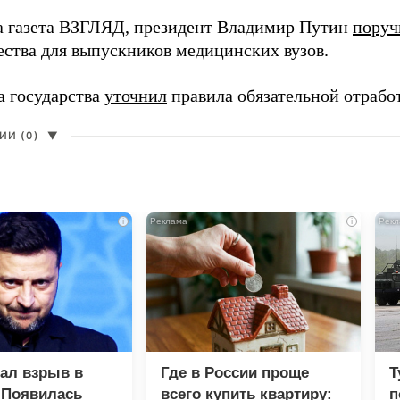
а газета ВЗГЛЯД, президент Владимир Путин
поруч
ества для выпускников медицинских вузов.
а государства
уточнил
правила обязательной отрабо
И (0)
▼
i
i
зал взрыв в
Где в России проще
Т
 Появилась
всего купить квартиру:
п