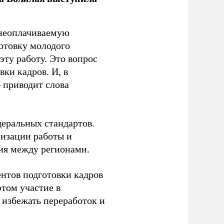
 неоплачиваемую
готовку молодого
ту работу. Это вопрос
ки кадров. И, в
– приводит слова
еральных стандартов.
низации работы и
ия между регионами.
ентов подготовки кадров
этом участие в
избежать переработок и