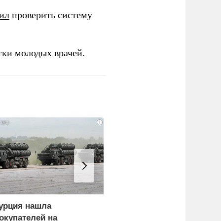
ил
проверить систему
тки молодых врачей.
i
урция нашла
Россия больше не буде
окупателей на
церемониться - теперь