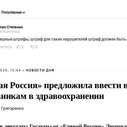
епан Степаныч
есяца назад
ветить
0
0
026, 12:44 •
НОВОСТИ ДНЯ
ая Россия» предложила ввести
вникам в здравоохранении
 Григоренко
в депутаты Госдумы от «Единой России» Людми