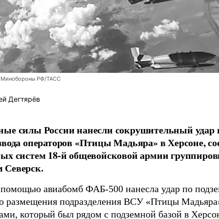
 Минобороны РФ/ТАСС
ей Дегтярёв
ные силы России нанесли сокрушительный удар 
звода операторов «Птицы Мадьяра» в Херсоне, с
ых систем 18-й общевойсковой армии группиров
 Северск.
 помощью авиабомб ФАБ-500 нанесла удар по подз
о размещения подразделения ВСУ «Птицы Мадьяра»
ами, который был рядом с подземной базой в Херсо