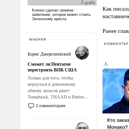
Как писал
наставнич
Ранее глав
МНЕНИЯ
КОММЕНТАРИ
Борис Джерелиевский
Сможет ли Пентагон
перестроить ВПК США
Только для того, чтобы
вернуться к довоенному
объему запасов ракет
Tomahawk, THAAD и Patriot
США потребуется более трех
2 комментария
лет. Даже небольшая война с
Ираном опустошила
Кто зака
американские арсеналы.
Монако?
Сложившаяся ситуация