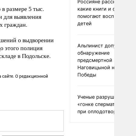
Россияне рассказали,
в размере 5 тыс.
какие книги и фильмы
помогают воспитывать
и для выявления
детей
х граждан.
ешений о выдворении
Альпинист допустил
до этого полиция
обнаружение
кладе в Подольске.
предсмертной записки
Наговицыной на пике
Победы
 сайте. О редакционной
Ученые разрушили миф
«гонке сперматозоидов
при оплодотворении