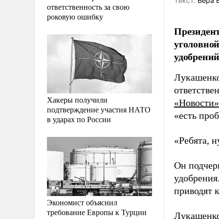
Tекст:
Вера 
ответственность за свою
роковую ошибку
Президент
уголовной
удобрений
Лукашенко 
ответстве
Хакеры получили
«Новости»
подтверждение участия НАТО
«есть про
в ударах по России
«Ребята, н
Он подчер
удобрения
приводят 
Экономист объяснил
требование Европы к Турции
Лукашенко