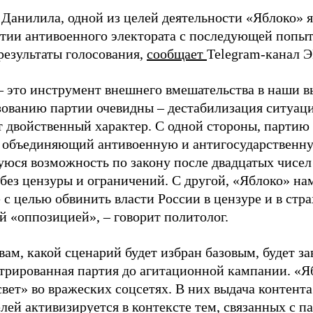
 Данилила, одной из целей деятельности «Яблоко» 
ртии антивоенного электората с последующей попыт
результаты голосования,
сообщает
Telegram-канал 
– это инструмент внешнего вмешательства в наши в
зованию партии очевидны – дестабилизация ситуаци
т двойственный характер. С одной стороны, партию
, объединяющий антивоенную и антигосударственну
юся возможность по закону после двадцатых чисел
 без цензуры и ограничений. С другой, «Яблоко» н
 с целью обвинить власти России в цензуре и в стра
й «оппозицией», – говорит политолог.
вам, какой сценарий будет избран базовым, будет за
стрированная партия до агитационной кампании. «Я
свет» во вражеских соцсетях. В них выдача контент
лей активизируется в контексте тем, связанных с па