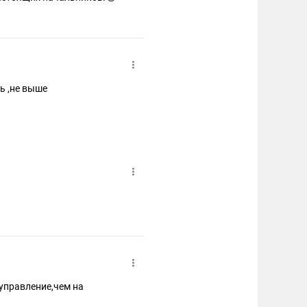
ь ,не выше
управление,чем на