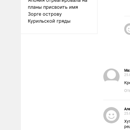
планы присвоить имя
Зорге острову
Курильской гряды
Ма
25.
Кр
От
Але
25.
Ху
ре