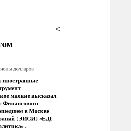
том
лионы долларов
х иностранные
струмент
кое мнение высказал
нт Финансового
рошедшем в Москве
ований (ЭИСИ) «ЕДГ–
алитика» .