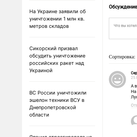
Обсуждение
На Украине заявили об
уничтожении 1 млн кв.
метров складов
Сикорский призвал
обсудить уничтожение
Сортировка:
российских ракет над
Украиной
Се
25.
А 
На
ВС России уничтожили
Лу
эшелон техники ВСУ в
От
Днепропетровской
области
Япония отреагировала на