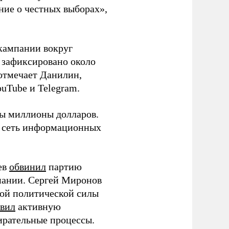
ние о честных выборах»,
кампании вокруг
о зафиксировано около
 отмечает Данилин,
ouTube и Telegram.
ны миллионы долларов.
ю сеть информационных
ев
обвинил
партию
пании. Сергей Миронов
той политической силы
вил
активную
ирательные процессы.