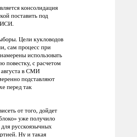
является консолидация
кой поставить под
ЭИСИ.
ыборы. Цели кукловодов
и, сам процесс при
 намерены использовать
ю повестку, с расчетом
 августа в СМИ
амеренно подставляют
хе перед так
висеть от того, дойдет
блоко» уже получило
а для русскоязычных
ртией. Ну и такая