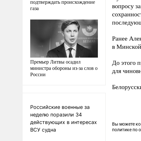
подтверждать происхождение
вопросу за
газа
сохранност
последующ
Ранее Але
в Минской
Премьер Литвы осадил
До этого 
министра обороны из-за слов о
для чинов
России
Белорусск
Российские военные за
неделю поразили 34
действующих в интересах
Вы можете к
ВСУ судна
политике по 