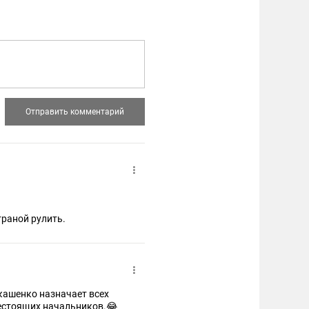
траной рулить.
укашенко назначает всех
жестоящих начальников.😂