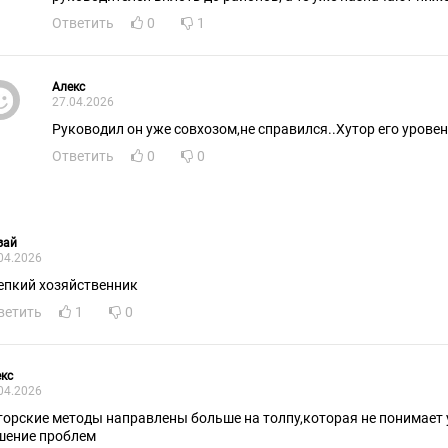
Ответить
0
1
Алекс
27.04.2026
Руководил он уже совхозом,не справился..Хутор его уровен
Ответить
0
0
зай
04.2026
епкий хозяйственник
ветить
1
0
кс
04.2026
торские методы направлены больше на толпу,которая не понимает 
шение проблем