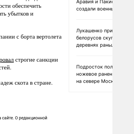
Аравия и Пакистан
ности обеспечить
создали военный союз
ать убытков и
Лукашенко призвал
ании с борта вертолета
белорусов скупать дом
деревнях раньше росси
ровал
строгие санкции
Подросток получил
стей.
ножевое ранение в дра
на севере Москвы
адеж скота в стране.
 сайте. О редакционной