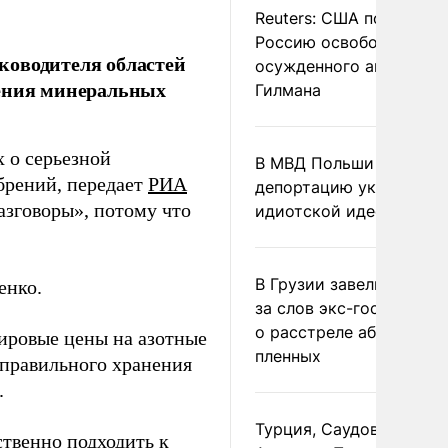
Reuters: США попросил
Россию освободить
ководителя областей
осужденного американ
нения минеральных
Гилмана
х о серьезной
В МВД Польши назвали
брений, передает
РИА
депортацию украинцев
азговоры», потому что
идиотской идеей
В Грузии завели дело и
енко.
за слов экс-госминист
о расстреле абхазских
мировые цены на азотные
пленных
еправильного хранения
.
Турция, Саудовская
ственно подходить к