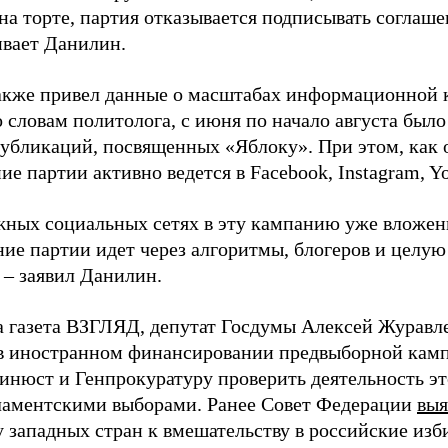
на торте, партия отказывается подписывать соглаше
ивает Данилин.
акже привел данные о масштабах информационной 
о словам политолога, с июня по начало августа был
 публикаций, посвященных «Яблоку». При этом, как
е партии активно ведется в Facebook, Instagram, Y
жных социальных сетях в эту кампанию уже вложе
ие партии идет через алгоритмы, блогеров и целу
 – заявил Данилин.
а газета ВЗГЛЯД, депутат Госдумы Алексей Журавл
в иностранном финансировании предвыборной кам
нюст и Генпрокуратуру проверить деятельность э
ламентскими выборами. Ранее Совет Федерации
выя
у западных стран к вмешательству в российские изб