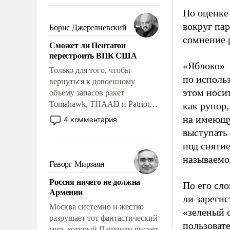
требование к человеку – быть
По оценке
мужественным и твердым под
ударами судьбы, брать на себя
вокруг па
Борис Джерелиевский
ответственность, помогать
сомнение 
Сможет ли Пентагон
слабым, идти вперед и
перестроить ВПК США
адаптироваться.
«Яблоко» 
Только для того, чтобы
по исполь
вернуться к довоенному
этом носи
объему запасов ракет
Tomahawk, THAAD и Patriot
как рупор
США потребуется более трех
на имеющу
4 комментария
лет. Даже небольшая война с
выступать
Ираном опустошила
под снятие
американские арсеналы.
называемо
Сложившаяся ситуация
Геворг Мирзаян
означает многолетний период
Россия ничего не должна
уязвимости США, например,
По его сло
Армении
перед Китаем.
ли зареги
Москва системно и жестко
«зеленый 
разрушает тот фантастический
пользовате
мир, который Пашинян рисует