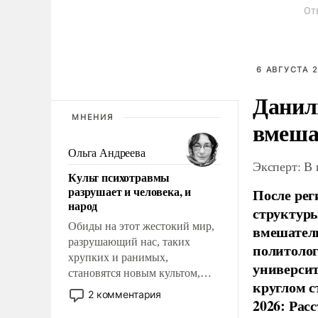
От
6 АВГУСТА 2
Данил
МНЕНИЯ
вмеша
Ольга Андреева
Эксперт: В
Культ психотравмы
разрушает и человека, и
После рег
народ
структуры
Обиды на этот жестокий мир,
вмешатель
разрушающий нас, таких
политолог
хрупких и ранимых,
универси
становятся новым культом,
круглом с
постепенно вытесняя и
2 комментария
2026: Рас
отменяя традиционное