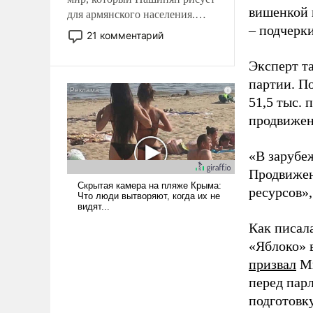
вишенкой 
для армянского населения.
– подчерк
Мир, где политические
21 комментарий
прожекты будут безусловно
оплачиваться за счет
Эксперт т
российских
партии. П
налогоплательщиков и где
51,5 тыс.
Еревану за свои поступки не
продвижени
нужно отвечать.
«В зарубе
Продвижен
ресурсов»,
Как писал
«Яблоко» 
призвал
Ми
перед пар
подготовк