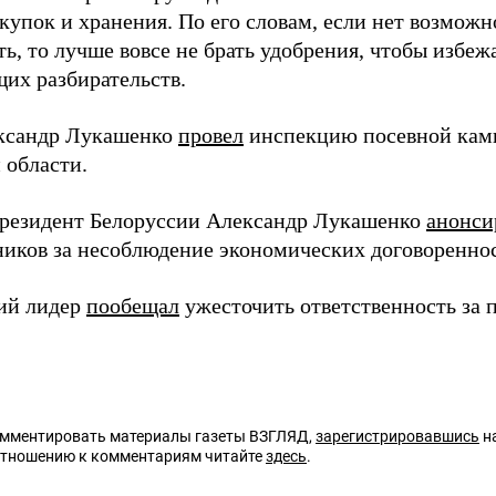
купок и хранения. По его словам, если нет возмож
ь, то лучше вовсе не брать удобрения, чтобы избеж
их разбирательств.
ксандр Лукашенко
провел
инспекцию посевной камп
 области.
президент Белоруссии Александр Лукашенко
анонси
ников за несоблюдение экономических договоренно
ий лидер
пообещал
ужесточить ответственность за п
омментировать материалы газеты ВЗГЛЯД,
зарегистрировавшись
на
отношению к комментариям читайте
здесь
.