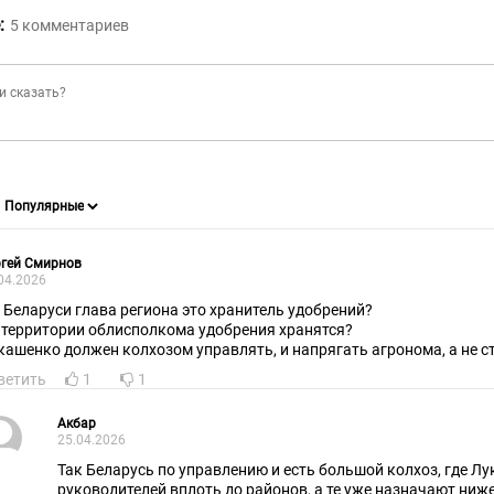
:
5
комментариев
ргей Смирнов
04.2026
в Беларуси глава региона это хранитель удобрений?
 территории облисполкома удобрения хранятся?
кашенко должен колхозом управлять, и напрягать агронома, а не с
ветить
1
1
Акбар
25.04.2026
Так Беларусь по управлению и есть большой колхоз, где Л
руководителей вплоть до районов, а те уже назначают ни