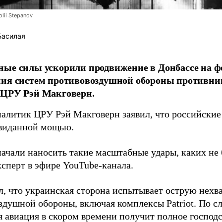
lii Stepanov
Басилая
ые силы ускорили продвижение в Донбассе на 
ния систем противовоздушной обороны противни
 ЦРУ Рэй Макговерн.
алитик ЦРУ Рэй Макговерн заявил, что российские 
евиданной мощью.
начали наносить такие масштабные удары, каких не 
ксперт в эфире YouTube-канала.
л, что украинская сторона испытывает острую нехв
здушной обороны, включая комплексы Patriot. По с
 авиация в скором времени получит полное господс