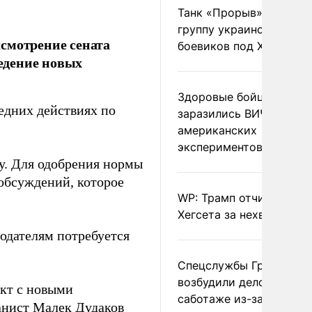
Танк «Прорыв» уничто
группу украинских
смотрение сената
боевиков под Харьково
едение новых
Здоровые бойцы ВСУ
едних действиях по
заразились ВИЧ после
американских
экспериментов
су. Для одобрения нормы
 обсуждений, которое
WP: Трамп отчитал
Хегсета за нехватку ра
одателям потребуется
Спецслужбы Грузии
возбудили дело о
кт с новыми
саботаже из-за фейков
анист Малек Дудаков