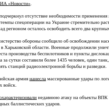
ИА «Новости»
.
подчеркнул отсутствие необходимости применения 
 темпы спецоперации на Украине стремительно раст
ад регионом осталось освободить всего два крупных
истерство обороны сообщило об освобождении нас
 в Харьковской области. Военные продолжили унич
еста производства беспилотников и пункты дислока
 за сутки составили более 1435 человек, один танк
пять станций радиоэлектронной борьбы и разведки.
сийская армия
нанесла
массированные удары по лог
х войск.
охарактеризовали
недавнюю атаку на объекты ВПК в
ных баллистических ударов.