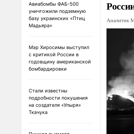
Росси
Авиабомбы ФАБ-500
уничтожили подземную
базу украинских «Птиц
Аналитик М
Мадьяра»
Мэр Хиросимы выступил
с критикой России в
годовщину американской
бомбардировки
Стали известны
подробности покушения
на создателя «Упыря»
Ткачука
Пушков высмеял