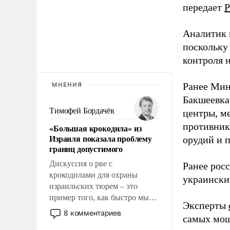
передает
Р
Аналитик 
поскольку
контроля н
Ранее Мин
МНЕНИЯ
Бакшеевка
Тимофей Бордачёв
центры, м
противника
«Большая крокодила» из
Израиля показала проблему
орудий и 
границ допустимого
Дискуссия о рве с
Ранее рос
крокодилами для охраны
украински
израильских тюрем – это
пример того, как быстро мы
Эксперты
двигаемся по пути
8 комментариев
самых мощ
революционных изменений.