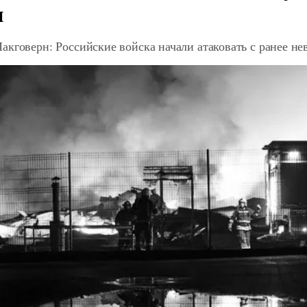
и
акговерн: Российские войска начали атаковать с ранее 