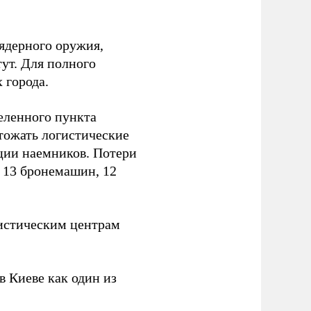
ядерного оружия,
ут. Для полного
 города.
еленного пункта
тожать логистические
ции наемников. Потери
, 13 бронемашин, 12
истическим центрам
 Киеве как один из