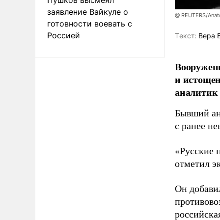
заявление Вайкуле о
@ REUTERS/Anato
готовности воевать с
Россией
Tекст:
Вера 
Вооруженн
и истоще
аналитик
Бывший ан
с ранее н
«Русские 
отметил э
Он добави
противово
российская