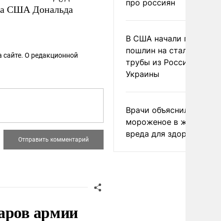
про россиян
нта США Дональда
В США начали пересмо
пошлин на стальные
 сайте. О редакционной
трубы из России и с
Украины
Врачи объяснили, как е
мороженое в жару без
вреда для здоровья
аров армии