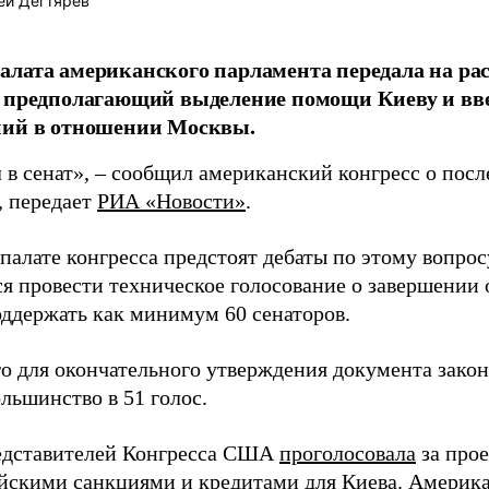
ей Дегтярёв
лата американского парламента передала на рас
, предполагающий выделение помощи Киеву и вв
ний в отношении Москвы.
 в сенат», – сообщил американский конгресс о посл
, передает
РИА «Новости»
.
палате конгресса предстоят дебаты по этому вопро
ся провести техническое голосование о завершении
ддержать как минимум 60 сенаторов.
го для окончательного утверждения документа закон
льшинство в 51 голос.
едставителей Конгресса США
проголосовала
за прое
йскими санкциями и кредитами для Киева. Америк