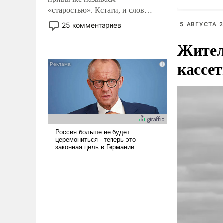
«старостью». Кстати, и слово-
то это уже стараются не
25 комментариев
5 АВГУСТА 2
использовать – так же, как
Жител
«бабка», «дед», – хотя бы в
образованной среде, потому
кассе
что оно уже несет негативные
коннотации.