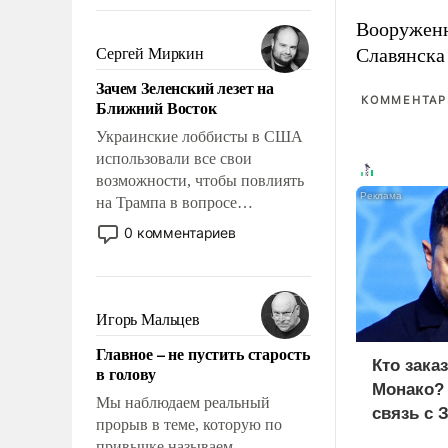
То, что несколько лет назад
было образом для
Вооружен
псевдонаучной фантастики,
Славянска
Сергей Миркин
стало всерьез обсуждаемой
Зачем Зеленский лезет на
идеей.
КОММЕНТАРИ
Ближний Восток
Украинские лоббисты в США
использовали все свои
возможности, чтобы повлиять
на Трампа в вопросе
предоставления вооружений
0 комментариев
своим нанимателям. Вероятно,
кому-то из тех, кто
консультирует Киев, пришла в
голову мысль: хорошо бы
Игорь Мальцев
продемонстрировать, что
Главное – не пустить старость
Украина вступила в
Кто зака
в голову
вооруженное противостояние
Монако?
с Ираном.
Мы наблюдаем реальный
связь с 
прорыв в теме, которую по
привычке называем