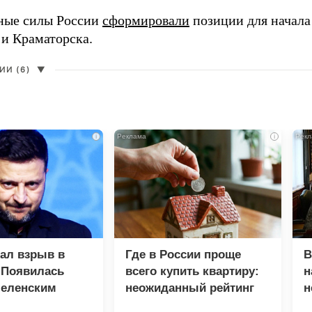
ные силы России
сформировали
позиции для начала
 и Краматорска.
И (6)
▼
i
i
зал взрыв в
Где в России проще
В
 Появилась
всего купить квартиру:
н
Зеленским
неожиданный рейтинг
н
с