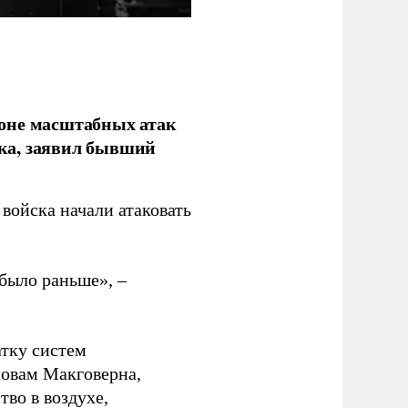
фоне масштабных атак
ка, заявил бывший
войска начали атаковать
было раньше», –
атку систем
ловам Макговерна,
тво в воздухе,