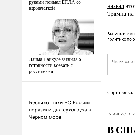
руками поймал БПЛА со
назвал
это
взрывчаткой
Трампа на
Вы можете к
политике по 
Лайма Вайкуле заявила о
готовности воевать с
россиянами
Сортировка:
Беспилотники ВС России
поразили два сухогруза в
5 АВГУСТА 2
Черном море
В США