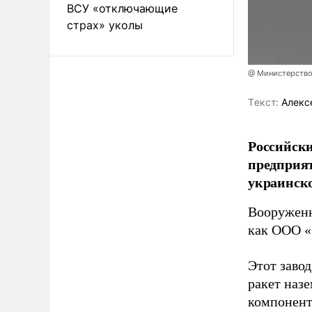
ВСУ «отключающие
страх» уколы
@ Министерство
Tекст:
Алекс
Российски
предприя
украинск
Вооруженн
как ООО «
Этот заво
ракет наз
компонент