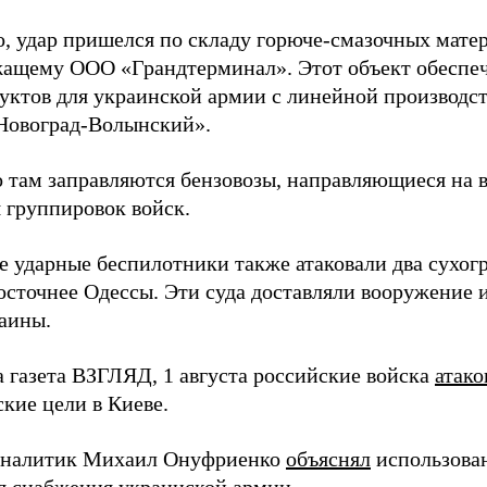
о, удар пришелся по складу горюче-смазочных матер
ащему ООО «Грандтерминал». Этот объект обеспеч
уктов для украинской армии с линейной производс
Новоград-Волынский».
 там заправляются бензовозы, направляющиеся на в
 группировок войск.
е ударные беспилотники также атаковали два сухогр
осточнее Одессы. Эти суда доставляли вооружение 
аины.
а газета ВЗГЛЯД, 1 августа российские войска
атако
кие цели в Киеве.
аналитик Михаил Онуфриенко
объяснял
использова