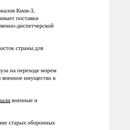
иалов Киев-3,
ивает поставки
твенно-диспетчерской
осток страны для
уза на переходе морем
и военное имущество в
вали
военные и
ние старых оборонных