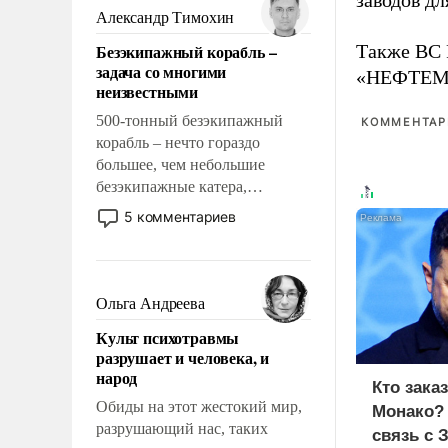
заводов д
образованных людей. Иногда
Александр Тимохин
казалось, что эти вопросы
Безэкипажный корабль –
Также ВС 
решены раз и навсегда, но –
задача со многими
«НЕФТЕМАШ
нет, не решены.
неизвестными
500-тонный безэкипажный
КОММЕНТАРИ
корабль – нечто гораздо
большее, чем небольшие
безэкипажные катера,
применение которых уже
5 комментариев
стало обыденностью. Задача по
созданию такого корабля очень
сложна и амбициозна. Однако
и ее реализация радикально
Ольга Андреева
поднимет наши боевые
Культ психотравмы
возможности.
разрушает и человека, и
народ
Кто зака
Обиды на этот жестокий мир,
Монако?
разрушающий нас, таких
связь с 