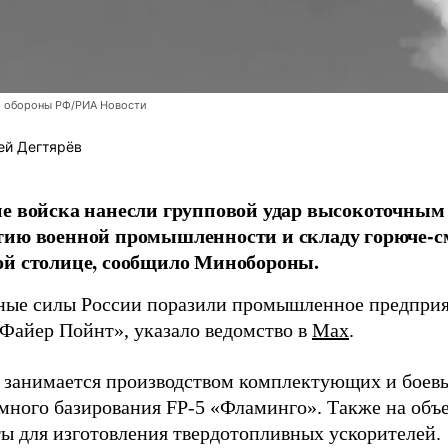
 обороны РФ/РИА Новости
ей Дегтярёв
е войска нанесли групповой удар высокоточным
тию военной промышленности и складу горюче-с
ой столице, сообщило Минобороны.
ые силы России поразили промышленное предприят
Файер Пойнт», указало ведомство в
Max
.
д занимается производством комплектующих и боев
емного базирования FP-5 «Фламинго». Также на объе
ы для изготовления твердотопливных ускорителей.