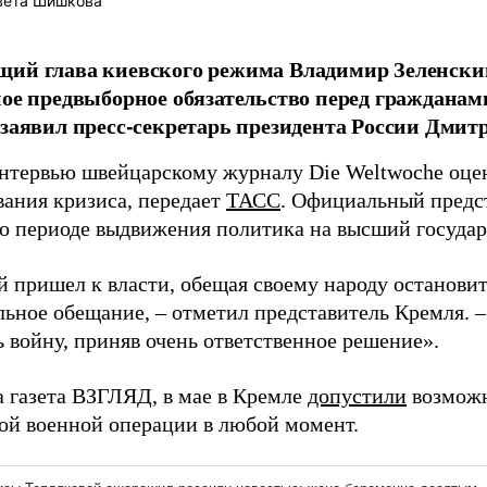
вета Шишкова
щий глава киевского режима Владимир Зеленски
ное предвыборное обязательство перед гражданам
 заявил пресс-секретарь президента России Дмит
интервью швейцарскому журналу Die Weltwoche оце
вания кризиса, передает
ТАСС
. Официальный предс
о периоде выдвижения политика на высший государ
 пришел к власти, обещая своему народу остановит
льное обещание, – отметил представитель Кремля. –
 войну, приняв очень ответственное решение».
а газета ВЗГЛЯД, в мае в Кремле
допустили
возможн
ой военной операции в любой момент.