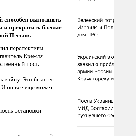
й способен выполнить
Зеленский потребовал 
и и прекратить боевые
Израиля и Польши рак
рий Песков.
для ПВО
нил перспективы
тавитель Кремля
Украинский эксперт
ственный пост.
заявил о приближении
армии России к
Краматорску и Славянс
ь войну. Это было его
 И он все еще может
Посла Украины вызвали
МИД Болгарии из-за
ость остановки
рухнувшего беспилотни