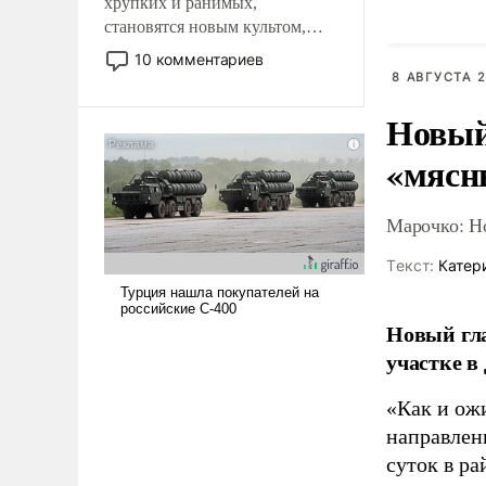
хрупких и ранимых,
становятся новым культом,
постепенно вытесняя и
10 комментариев
отменяя традиционное
8 АВГУСТА 2
требование к человеку – быть
Новый
мужественным и твердым под
ударами судьбы, брать на себя
«мясн
ответственность, помогать
слабым, идти вперед и
адаптироваться.
Марочко: Н
Tекст:
Катер
Новый гл
участке в
«Как и ож
направлени
суток в ра