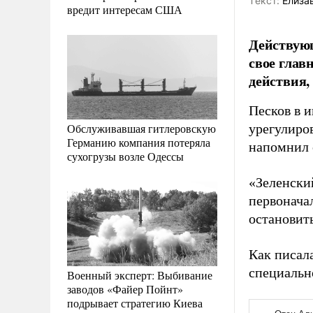
Tекст:
Елиза
вредит интересам США
Действую
свое глав
действия,
Песков в 
Обслуживавшая гитлеровскую
урегулиро
Германию компания потеряла
напомнил 
сухогрузы возле Одессы
«Зеленский
первонача
остановить
Как писал
специальн
Военный эксперт: Выбивание
заводов «Файер Пойнт»
подрывает стратегию Киева