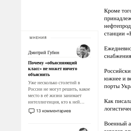
Кроме тог
принадлеж
нефтепрод
станции «
МНЕНИЯ
Ежедневно
Дмитрий Губин
снабжения
Почему «объясняющий
класс» не может ничего
Российски
объяснить
южнее и в
Уже несколько столетий в
порты Укр
России не могут решить, какое
место в её жизни занимает
Как писал
интеллигенция, кто к ней
логистичес
принадлежит, а кого из неё
13 комментариев
исключили с правом
восстановления и без оного. И
Военный 
чем она отличается от просто