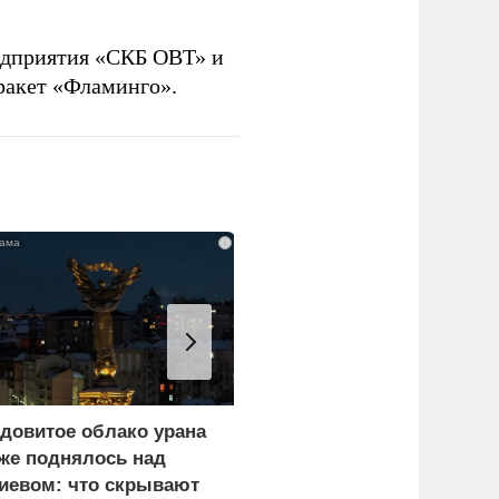
дприятия «СКБ ОВТ» и
ракет «Фламинго».
i
довитое облако урана
«Генерал-провал»: кака
же поднялось над
правда выяснилась про
иевом: что скрывают
Драпатого