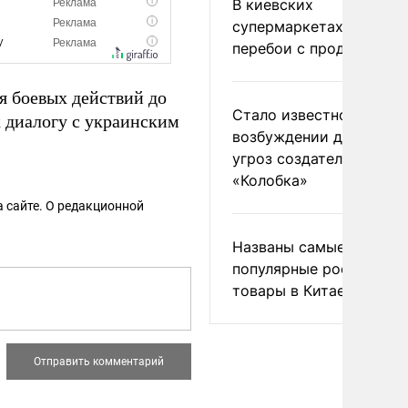
В киевских
супермаркетах началис
перебои с продуктами
я боевых действий до
Стало известно о
 диалогу с украинским
возбуждении дела из-з
угроз создателям
«Колобка»
 сайте. О редакционной
Названы самые
популярные российски
товары в Китае