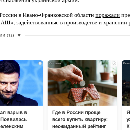
ля снабжения украинской армии.
России в Ивано-Франковской области
поражали
пре
», задействованные в производстве и хранении 
И (12)
▼
i
i
зал взрыв в
Где в России проще
Я
 Появилась
всего купить квартиру:
у
Зеленским
неожиданный рейтинг
К