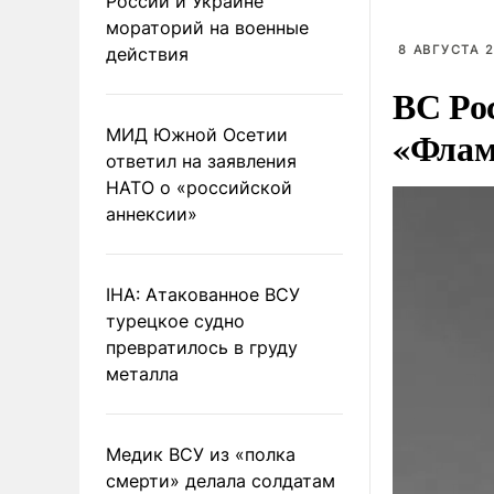
России и Украине
мораторий на военные
8 АВГУСТА 2
действия
ВС Ро
«Флам
МИД Южной Осетии
ответил на заявления
НАТО о «российской
аннексии»
IHA: Атакованное ВСУ
турецкое судно
превратилось в груду
металла
Медик ВСУ из «полка
смерти» делала солдатам