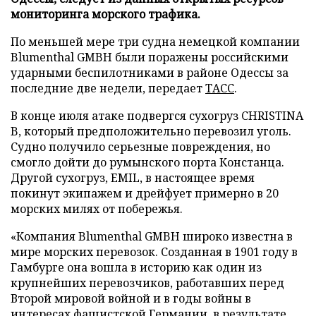
мониторинга морского трафика.
По меньшей мере три судна немецкой компании
Blumenthal GMBH были поражены российскими
ударными беспилотниками в районе Одессы за
последние две недели, передает
ТАСС
.
В конце июля атаке подвергся сухогруз CHRISTINA
B, который предположительно перевозил уголь.
Судно получило серьезные повреждения, но
смогло дойти до румынского порта Констанца.
Другой сухогруз, EMIL, в настоящее время
покинут экипажем и дрейфует примерно в 20
морских милях от побережья.
«Компания Blumenthal GMBH широко известна в
мире морских перевозок. Созданная в 1901 году в
Гамбурге она вошла в историю как один из
крупнейших перевозчиков, работавших перед
Второй мировой войной и в годы войны в
интересах фашистской Германии, в результате