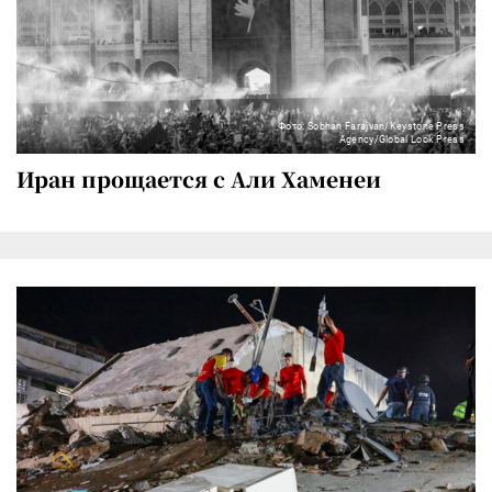
Фото: Sobhan Farajvan/Keystone Press
Agency/Global Look Press
Иран прощается с Али Хаменеи