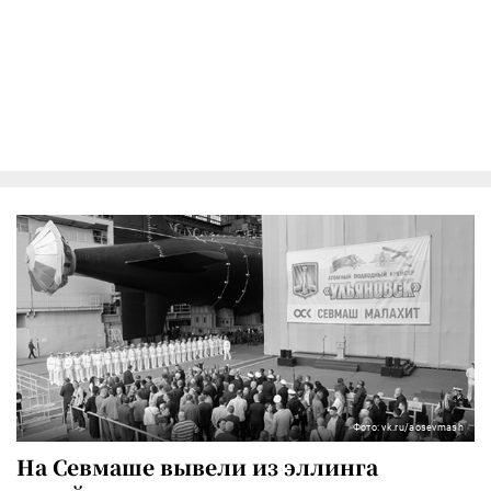
Фото: vk.ru/aosevmash
На Севмаше вывели из эллинга