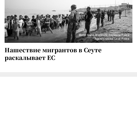
Фото: Mario MorAfAN/Keystone Press
Agency/Global Look Press
Нашествие мигрантов в Сеуте
раскалывает ЕС