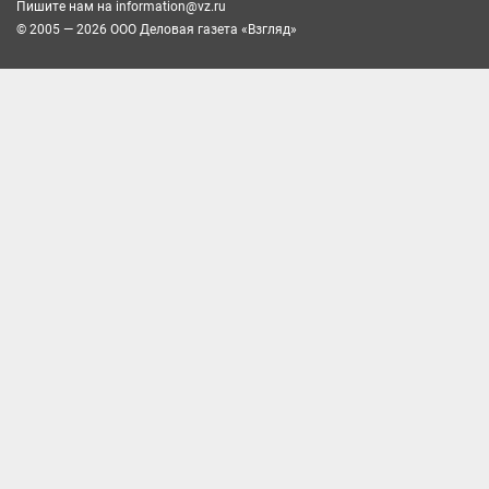
Пишите нам на
information@vz.ru
© 2005 — 2026 ООО Деловая газета «Взгляд»