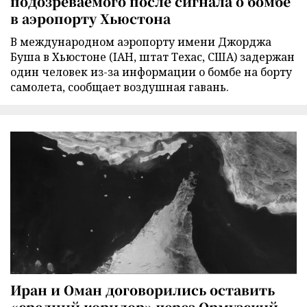
подозреваемого после сигнала о бомбе
в аэропорту Хьюстона
В международном аэропорту имени Джорджа
Буша в Хьюстоне (IAH, штат Техас, США) задержан
один человек из-за информации о бомбе на борту
самолета, сообщает воздушная гавань.
Иран и Оман договорились оставить
«средний коридор» через Ормузский