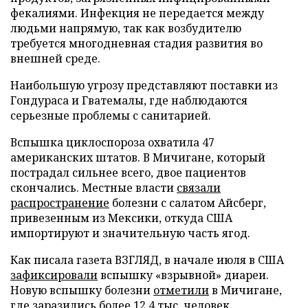
фекалиями. Инфекция не передается между
людьми напрямую, так как возбудителю
требуется многодневная стадия развития во
внешней среде.
Наибольшую угрозу представляют поставки из
Гондураса и Гватемалы, где наблюдаются
серьезные проблемы с санитарией.
Вспышка циклоспороза охватила 47
американских штатов. В Мичигане, который
пострадал сильнее всего, двое пациентов
скончались. Местные власти
связали
распространение
болезни с салатом Айсберг,
привезенным из Мексики, откуда США
импортируют и значительную часть ягод.
Как писала газета ВЗГЛЯД, в начале июля в США
зафиксировали
вспышку «взрывной» диареи.
Новую вспышку болезни
отметили
в Мичигане,
где
заразились
более 12,4 тыс. человек.