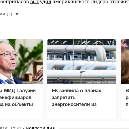
боеприпасов
вынудил
американского лидера отложит
И (3)
▼
ы МИД Галузин
ЕК заявила о планах
В
бенефициаров
запретить
р
ва на объекты
энергоносители из
п
России вопреки
ф
дефициту в ЕС
с
026, 22:41 •
НОВОСТИ ДНЯ