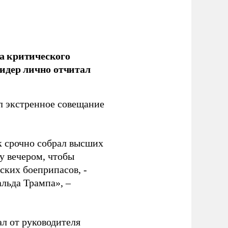
а критического
идер лично отчитал
 экстренное совещание
к срочно собрал высших
у вечером, чтобы
ских боеприпасов, -
альда Трампа», –
ал от руководителя