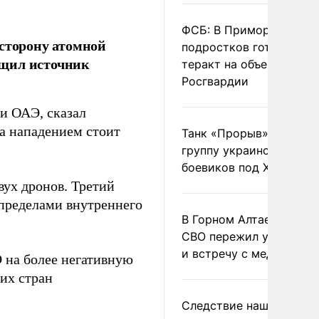
ФСБ: В Приморье трое
 сторону атомной
подростков готовили
бщил источник
теракт на объекте
Росгвардии
и ОАЭ, сказал
 за нападением стоит
Танк «Прорыв» уничто
группу украинских
боевиков под Харьково
вух дронов. Третий
 пределами внутреннего
В Горном Алтае участн
СВО пережил удар мол
и встречу с медведем
 на более негативную
их стран
Следствие нашло новы