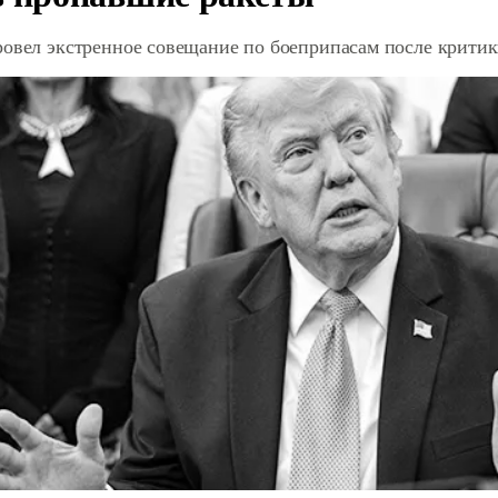
ровел экстренное совещание по боеприпасам после крити