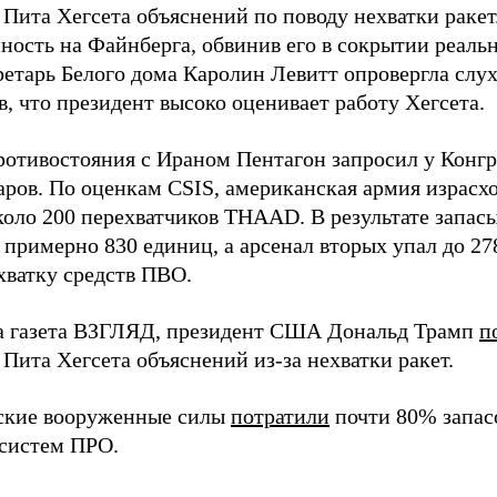
 Пита Хегсета объяснений по поводу нехватки раке
нность на Файнберга, обвинив его в сокрытии реаль
ретарь Белого дома Каролин Левитт опровергла слух
, что президент высоко оценивает работу Хегсета.
ротивостояния с Ираном Пентагон запросил у Конг
ров. По оценкам CSIS, американская армия израсход
около 200 перехватчиков THAAD. В результате запас
о примерно 830 единиц, а арсенал вторых упал до 2
хватку средств ПВО.
а газета ВЗГЛЯД, президент США Дональд Трамп
п
Пита Хегсета объяснений из-за нехватки ракет.
ские вооруженные силы
потратили
почти 80% запасо
систем ПРО.