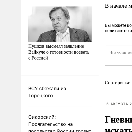
В начале 
Вы можете к
политике по 
Пушков высмеял заявление
Вайкуле о готовности воевать
с Россией
Сортировка:
ВСУ сбежали из
Торецкого
6 АВГУСТА 2
Гневн
Сикорский:
Посягательство на
искат
посольство России грозит