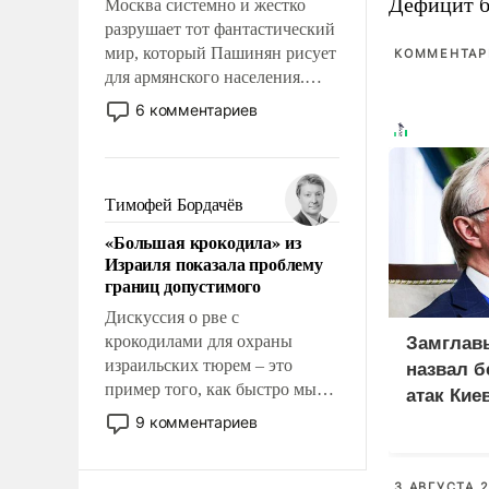
Дефицит 
Москва системно и жестко
разрушает тот фантастический
мир, который Пашинян рисует
КОММЕНТАРИ
для армянского населения.
Мир, где этому населению все
6 комментариев
должны просто по
определению, где его
политические прожекты будут
беспрекословно оплачиваться
Тимофей Бордачёв
за счет российских
«Большая крокодила» из
налогоплательщиков и где за
Израиля показала проблему
свои поступки не нужно
границ допустимого
отвечать.
Дискуссия о рве с
крокодилами для охраны
Замглав
израильских тюрем – это
назвал 
пример того, как быстро мы
атак Кие
двигаемся по пути
КТК
9 комментариев
революционных изменений.
То, что несколько лет назад
было образом для
3 АВГУСТА 2