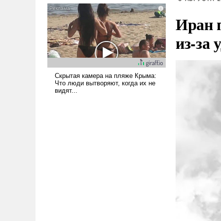
псевдонаучной фантастики,
Иран 
стало всерьез обсуждаемой
идеей.
из-за 