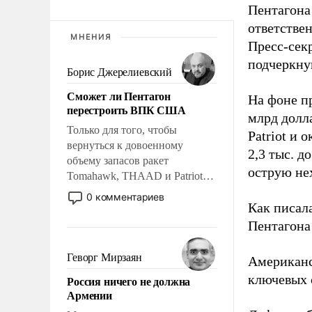
Пентагона
ответстве
МНЕНИЯ
Пресс-сек
подчеркнув
Борис Джерелиевский
Сможет ли Пентагон
На фоне п
перестроить ВПК США
млрд долла
Только для того, чтобы
Patriot и 
вернуться к довоенному
2,3 тыс. д
объему запасов ракет
острую не
Tomahawk, THAAD и Patriot
США потребуется более трех
0 комментариев
Как писал
лет. Даже небольшая война с
Ираном опустошила
Пентагона 
американские арсеналы.
Сложившаяся ситуация
Геворг Мирзаян
Американ
означает многолетний период
ключевых 
Россия ничего не должна
уязвимости США, например,
Армении
перед Китаем.