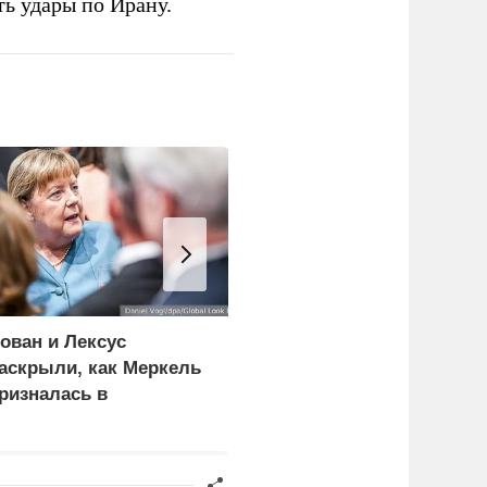
ь удары по Ирану.
ован и Лексус
Дунай обнажил
аскрыли, как Меркель
проблемы экономики и
ризналась в
политики Европы
иктивности Минских
оглашений