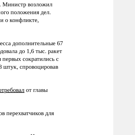
т. Министр возложил
ного положения дел.
и о конфликте,
ресса дополнительные 67
овала до 1,6 тыс. ракет
ы первых сократились с
78 штук, спровоцировав
отребовал
от главы
в перехватчиков для