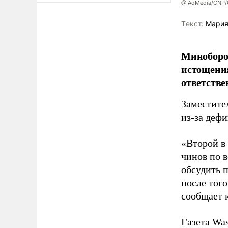
@ AdMedia/CNP/G
Tекст:
Мария
Миноборо
истощения
ответстве
Заместите
из-за деф
«Второй в
чинов по 
обсудить 
после того
сообщает 
Газета Was