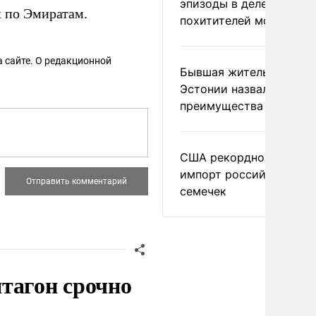
эпизоды в деле
х по Эмиратам.
похитителей москвичек
 сайте. О редакционной
Бывшая жительница
Эстонии назвала главн
преимущества России
США рекордно нарасти
импорт российских
семечек
тагон срочно