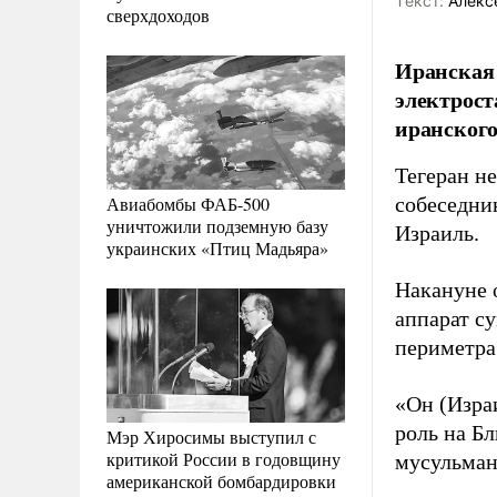
Tекст:
Алекс
сверхдоходов
Иранская 
электрос
иранского
Тегеран н
Авиабомбы ФАБ-500
собеседн
уничтожили подземную базу
Израиль.
украинских «Птиц Мадьяра»
Накануне 
аппарат с
периметра
«Он (Изра
роль на Б
Мэр Хиросимы выступил с
критикой России в годовщину
мусульман
американской бомбардировки