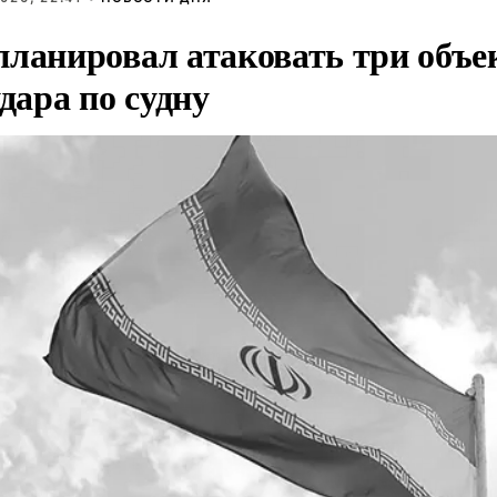
планировал атаковать три объе
удара по судну