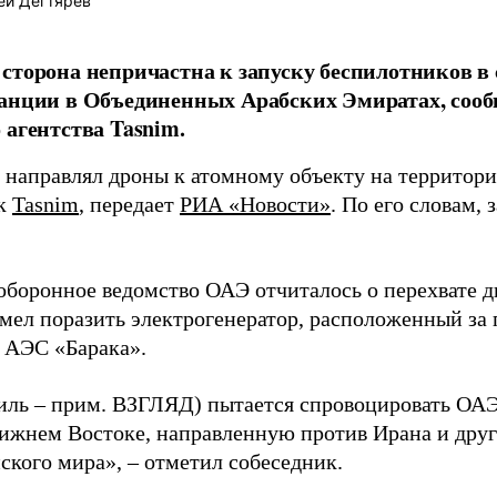
ей Дегтярёв
сторона непричастна к запуску беспилотников в
танции в Объединенных Арабских Эмиратах, соо
 агентства Tasnim.
е направлял дроны к атомному объекту на территори
ик
Tasnim
, передает
РИА «Новости»
. По его словам,
оборонное ведомство ОАЭ отчиталось о перехвате д
умел поразить электрогенератор, расположенный за
 АЭС «Барака».
иль – прим. ВЗГЛЯД) пытается спровоцировать ОАЭ
лижнем Востоке, направленную против Ирана и друг
ского мира», – отметил собеседник.