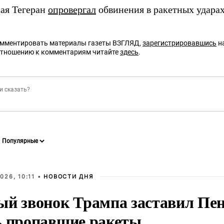
мая Тегеран
опровергал
обвинения в ракетных удара
омментировать материалы газеты ВЗГЛЯД,
зарегистрировавшись
на
отношению к комментариям читайте
здесь
.
026, 10:11 •
НОВОСТИ ДНЯ
ый звонок Трампа заставил Пен
ь пропавшие ракеты