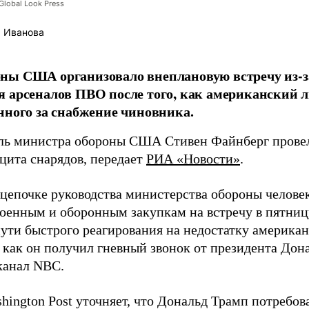
lobal Look Press
 Иванова
ны США организовало внеплановую встречу из-з
 арсеналов ПВО после того, как американский л
нного за снабжение чиновника.
ль министра обороны США Стивен Файнберг провел
ицита снарядов, передает
РИА «Новости»
.
 цепочке руководства министерства обороны челове
военным и оборонным закупкам на встречу в пятниц
пути быстрого реагирования на недостатку американ
 как он получил гневный звонок от президента Дон
канал NBC.
hington Post уточняет, что Дональд Трамп потребов