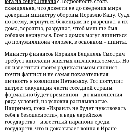
юга на север Ливана
? Подробность столь
скандальна, что довести ее до сведения мира
доверили министру обороны Исраэлю Кацу. Судя
по всему, вернуться беженцам не разрешат, а их
дома, вероятно, разрушат, чтоб меньше был
соблазн вернуться. Всего домов могут лишиться
до полумиллиона человек, в основном – шииты.
Министр финансов Израиля Бецалель Смотрич
требует аннексии занятых ливанских земель. Но
он известный своим радикализмом сионист,
почти фашист и не самая показательная
личность в коалиции Нетаньяху. Тот поступит
хитрее: оккупация части соседней страны
формально будет временной – до выполнения
ряда условий, но условия расплывчатые.
Например, пока «Израиль не будет чувствовать
себя в безопасности», а ведь еврейское
государство – известный параноик среди
государств, что и доказывает война в Иране.