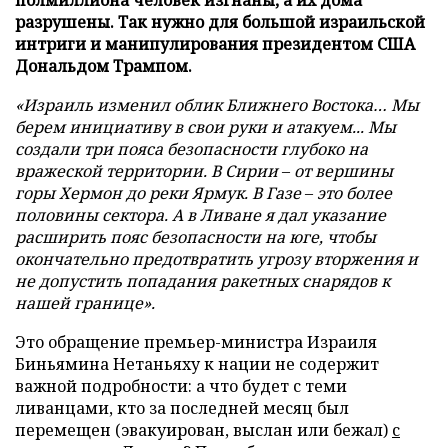
разрушены. Так нужно для большой израильской
интриги и манипулирования президентом США
Дональдом Трампом.
«Израиль изменил облик Ближнего Востока… Мы
берем инициативу в свои руки и атакуем... Мы
создали три пояса безопасности глубоко на
вражеской территории. В Сирии
–
от вершины
горы Хермон до реки Ярмук. В Газе
–
это более
половины сектора. А в Ливане я дал указание
расширить пояс безопасности на юге, чтобы
окончательно предотвратить угрозу вторжения и
не допустить попадания ракетных снарядов к
нашей границе».
Это обращение премьер-министра Израиля
Биньямина Нетаньяху к нации не содержит
важной подробности: а что будет с теми
ливанцами, кто за последней месяц был
перемещен (эвакуирован, выслан или бежал)
с