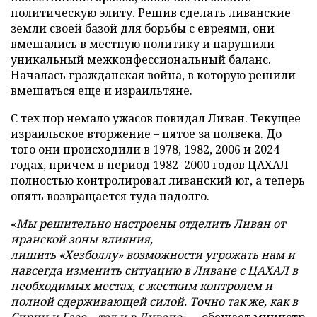
политическую элиту. Решив сделать ливанские
земли своей базой для борьбы с евреями, они
вмешались в местную политику и нарушили
уникальный межконфессиональный баланс.
Началась гражданская война, в которую решили
вмешаться еще и израильтяне.
С тех пор немало ужасов повидал Ливан. Текущее
израильское вторжение – пятое за полвека. До
того они происходили в 1978, 1982, 2006 и 2024
годах, причем в период 1982–2000 годов ЦАХАЛ
полностью контролировал ливанский юг, а теперь
опять возвращается туда надолго.
«
Мы решительно настроены отделить Ливан от
иранской зоны влияния,
лишить «Хезболлу» возможности угрожать нам и
навсегда изменить ситуацию в Ливане с ЦАХАЛ в
необходимых местах, с жестким контролем и
полной сдерживающей силой. Точно так же, как в
Сирии и Газе
–
так и в Ливане
», – обещает министр