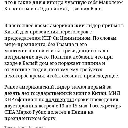
что в такие дни я иногда чувствую себя Маколеем
Калкиным из «Один дома», – заявил Вэнс.
В настоящее время американский лидер прибыл в
Китай для проведения переговоров с
председателем КНР Си Цзиньпином. По словам
вице-президента, без Трампа и его
многочисленной свиты в резиденции стало
непривычно пусто. Политик добавил, что при
входе в Белый дом его поражает тишина и
отсутствие людей, поэтому ему требуется
некоторое время, чтобы осознать происходящее.
Ранее американский лидер
начал
первый за
девять лет государственный визит в Китай. МИД
КНР официально
подтвердил
сроки проведения
двусторонних встреч с 13 по 15 мая. Госсекретарь
США Марко Рубио
полетел
в Пекин на
президентском борту.
Текст: Вера Басилая