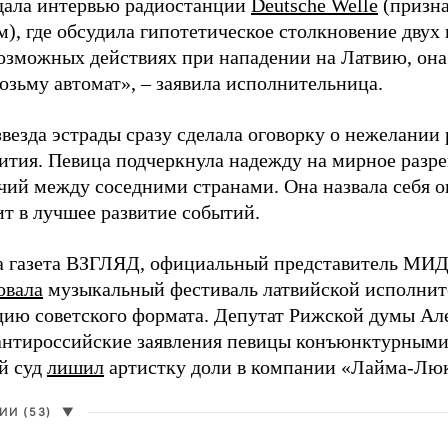
дала интервью радиостанции
Deutsche Welle
(призна
), где обсудила гипотетическое столкновение двух 
возможных действиях при нападении на Латвию, она
возьму автомат», – заявила исполнительница.
везда эстрады сразу сделала оговорку о нежелании
ития. Певица подчеркнула надежду на мирное раз
чий между соседними странами. Она назвала себя 
ит в лучшее развитие событий.
а газета ВЗГЛЯД, официальный представитель МИД
овала
музыкальный фестиваль латвийской исполнит
цию советского формата. Депутат Рижской думы Ал
нтироссийские заявления певицы конъюнктурными
й суд
лишил
артистку доли в компании «Лайма-Люк
И (53)
▼