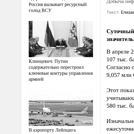
Добыча нефт
Россия вызывает ресурсный
голод ВСУ
Tекст:
Елиза
Суточный 
значитель
В апреле 
107 тыс. 
Клинцевич: Путин
содержательно перестроил
Согласно 
ключевые контуры управления
9,057 млн 
армией
Этот пока
учитывающ
580 тыс. б
Изначально
ежесуточн
В аэропорту Лейпцига