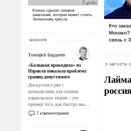
Кто зака
Монако?
связь с 
МНЕНИЯ
Тимофей Бордачёв
«Большая крокодила» из
5 АВГУСТА 2
Израиля показала проблему
Лайма 
границ допустимого
Дискуссия о рве с
росси
крокодилами для охраны
израильских тюрем – это
пример того, как быстро мы
двигаемся по пути
7 комментариев
революционных изменений.
То, что несколько лет назад
было образом для