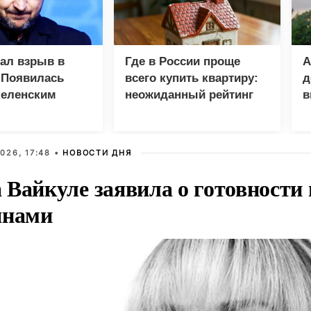
зал взрыв в
Где в России проще
А
 Появилась
всего купить квартиру:
д
Зеленским
неожиданный рейтинг
в
у
026, 17:48 •
НОВОСТИ ДНЯ
Вайкуле заявила о готовности 
янами