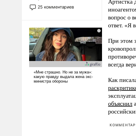
Артистка 
то это уже стараются не
25 комментариев
иноагентом
использовать – так же, как
вопрос о 
«бабка», «дед», – хотя бы в
образованной среде, потому
ответ. «Я 
что оно уже несет негативные
коннотации.
При этом з
кровопрол
противоре
всегда вер
Как писал
раскритик
эксплуата
объяснил
а
российски
КОММЕНТАРИ