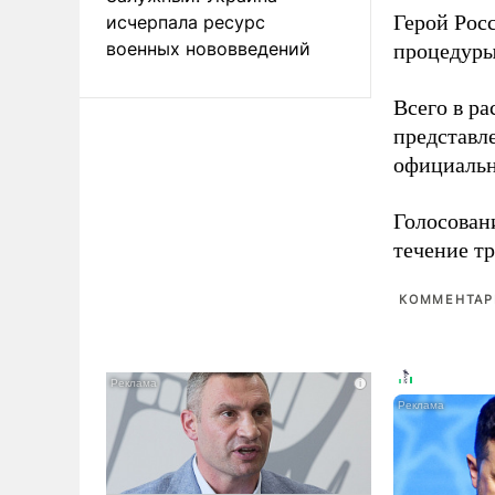
Герой Рос
исчерпала ресурс
военных нововведений
процедуры
Всего в р
представл
официальн
Голосовани
течение тр
КОММЕНТАРИ