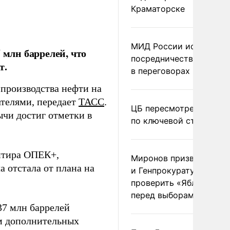
Краматорске
МИД России исключил
 млн баррелей, что
посредничество Герма
т.
в переговорах по Украи
производства нефти на
ателями, передает
ТАСС
.
ЦБ пересмотрел прогно
чи достиг отметки в
по ключевой ставке
ентира ОПЕК+,
Миронов призвал Миню
 отстала от плана на
и Генпрокуратуру
проверить «Яблоко»
перед выборами
37 млн баррелей
м дополнительных