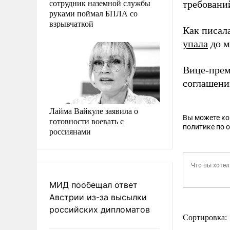
сотрудник наземной службы
требовани
руками поймал БПЛА со
взрывчаткой
Как писал
упала
до м
Вице-прем
соглашени
Лайма Вайкуле заявила о
Вы можете к
готовности воевать с
политике по 
россиянами
МИД пообещал ответ
Австрии из-за высылки
российских дипломатов
Сортировка: