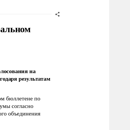
ральном
олосования на
годаря результатам
ом бюллетене по
думы согласно
ого объединения