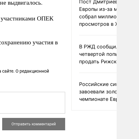
Пост Дмитриева о гибе
не выдвигалось.
Европы из-за мигранто
собрал миллион
и участниками ОПЕК
просмотров в X
сохранению участия в
В РЖД сообщили о
четвертой попытке
продать Рижский вокза
 сайте. О редакционной
Российские синхронис
завоевали золото на
чемпионате Европы