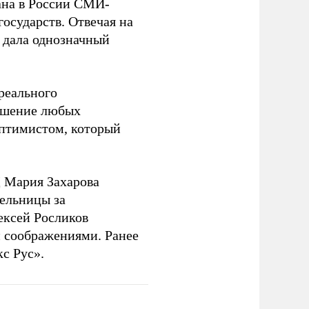
на в России СМИ-
государств. Отвечая на
 дала однозначный
 реального
решение любых
оптимистом, который
 Мария Захарова
ельницы за
ексей Росликов
 соображениями. Ранее
с Рус».