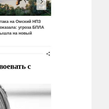
така на Омский НПЗ
С каким заявлением к
оказала: угроза БПЛА
России обратился
ышла на новый
Бернем накануне визита
ровень
Зеленского
воевать с