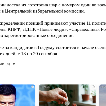
сии достал из лототрона шар с номером один во вр
 в Центральной избирательной комиссии.
аспределении позиций принимают участие 11 полити
ены КПРФ, ЛДПР, «Новые люди», «Справедливая Ро
о зарегистрированные объединения.
е за кандидатов в Госдуму состоится в начале осен
ех дней, с 18 по 20 сентября.
И (3)
▼
i
i