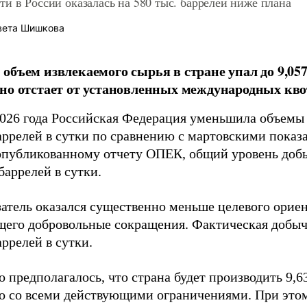
и в России оказалась на 580 тыс. баррелей ниже плана
вета Шишкова
объем извлекаемого сырья в стране упал до 9,057
но отстает от установленных международных кво
2026 года Российская Федерация уменьшила объемы 
баррелей в сутки по сравнению с мартовскими показ
опубликованному отчету ОПЕК, общий уровень добы
баррелей в сутки.
затель оказался существенно меньше целевого ори
его добровольные сокращения. Фактическая добыча
аррелей в сутки.
 предполагалось, что страна будет производить 9,6
о со всеми действующими ограничениями. При это