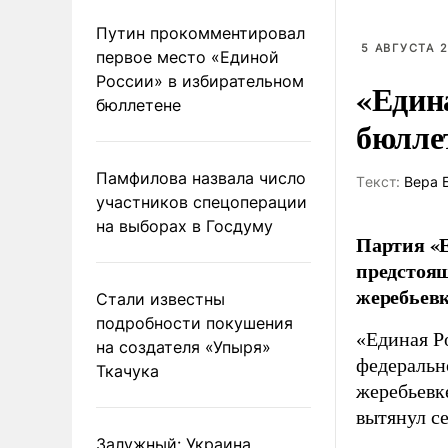
Путин прокомментировал
5 АВГУСТА 2
первое место «Единой
России» в избирательном
«Един
бюллетене
бюлле
Памфилова назвала число
Tекст:
Вера 
участников спецоперации
на выборах в Госдуму
Партия «Е
предстоящ
жеребьевк
Стали известны
подробности покушения
«Единая Р
на создателя «Упыря»
федеральн
Ткачука
жеребьевк
вытянул с
Залужный: Украина