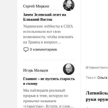
псевдонаучной фантастики,
Сергей Миркин
стало всерьез обсуждаемой
Зачем Зеленский лезет на
идеей.
Ближний Восток
Украинские лоббисты в США
использовали все свои
возможности, чтобы повлиять
на Трампа в вопросе
предоставления вооружений
0 комментариев
своим нанимателям. Вероятно,
кому-то из тех, кто
консультирует Киев, пришла в
@ Гавриил Григ
голову мысль: хорошо бы
Игорь Мальцев
продемонстрировать, что
Tекст:
Ольга
Главное – не пустить старость
Украина вступила в
в голову
вооруженное противостояние
с Ираном.
Мы наблюдаем реальный
Латвийска
прорыв в теме, которую по
руки оруж
привычке называем
«старостью». Кстати, и слово-