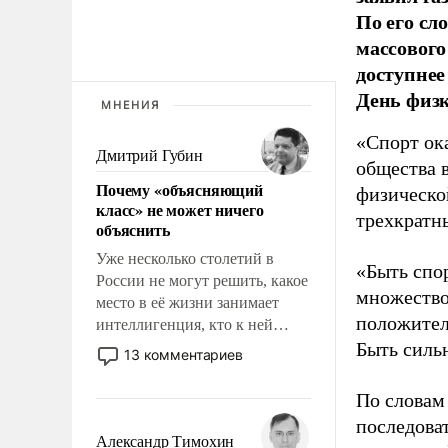
По его сл
массового
доступнее
День физ
МНЕНИЯ
«Спорт ока
Дмитрий Губин
общества 
Почему «объясняющий
физическо
класс» не может ничего
трехкратн
объяснить
Уже несколько столетий в
«Быть спо
России не могут решить, какое
множество
место в её жизни занимает
положител
интеллигенция, кто к ней
принадлежит, а кого из неё
Быть силь
13 комментариев
исключили с правом
восстановления и без оного. И
По словам
чем она отличается от просто
последоват
образованных людей. Иногда
Александр Тимохин