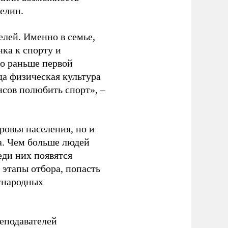
релин.
елей. Именно в семье,
ка к спорту и
до раньше первой
да физическая культура
нсов полюбить спорт», –
ровья населения, но и
а. Чем больше людей
еди них появятся
 этапы отбора, попасть
ународных
еподавателей