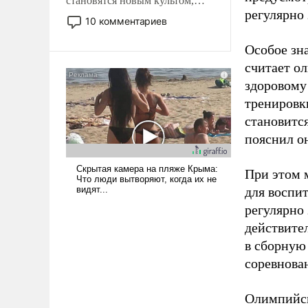
становятся новым культом,
регулярно 
постепенно вытесняя и
10 комментариев
отменяя традиционное
требование к человеку – быть
Особое зн
мужественным и твердым под
считает о
ударами судьбы, брать на себя
здоровому
ответственность, помогать
тренировки
слабым, идти вперед и
становитс
адаптироваться.
пояснил о
При этом м
для воспи
регулярно
действите
в сборную
соревнова
Олимпийск