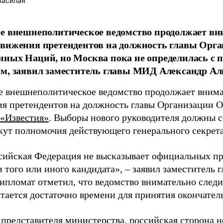
Басилая
е внешнеполитическое ведомство продолжает вни
движения претендентов на должность главы Орг
ных Наций, но Москва пока не определилась с
м, заявил заместитель главы МИД Александр Ал
е внешнеполитическое ведомство продолжает внима
я претендентов на должность главы Организации 
«Известия»
. Выборы нового руководителя должны со
екут полномочия действующего генерального секрет
сийская Федерация не высказывает официальных пр
 того или иного кандидата», – заявил заместитель
ипломат отметил, что ведомство внимательно следи
тается достаточно времени для принятия окончател
 представителя министерства, российская сторона 