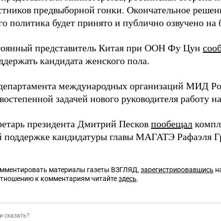
стников предвыборной гонки. Окончательное решен
о политика будет принято и публично озвучено на 
тоянный представитель Китая при ООН Фу Цун
соо
ддержать кандидата женского пола.
департамента международных организаций МИД Ро
востепенной задачей нового руководителя работу н
ретарь президента Дмитрий Песков
пообещал
компл
 поддержке кандидатуры главы МАГАТЭ Рафаэля Г
омментировать материалы газеты ВЗГЛЯД,
зарегистрировавшись
на
отношению к комментариям читайте
здесь
.