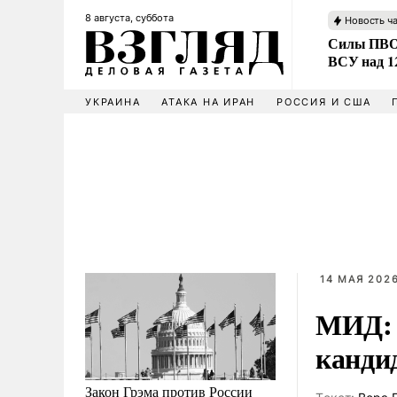
8 августа, суббота
Новость ч
Силы ПВО 
ВСУ над 1
УКРАИНА
АТАКА НА ИРАН
РОССИЯ И США
14 МАЯ 2026
МИД: 
канди
Закон Грэма против России