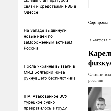
склады с аппаратурой
связи и средствами РЭБ в
Одессе
Сортировка:
На Западе выдвинули
новые идеи по
8 АВГУСТА 2
замороженным активам
России
Карел
физку
Посла Украины вызвали в
МИД Болгарии из-за
Олимпийски
рухнувшего беспилотника
россиян
IHA: Атакованное ВСУ
турецкое судно
превратилось в груду