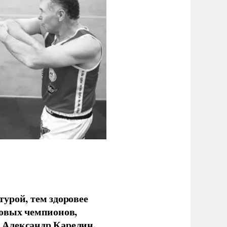
урой, тем здоровее
новых чемпионов,
 Александр Карелин.