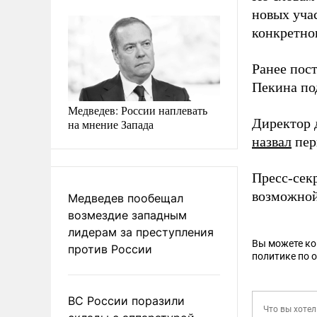
новых уча
конкретног
Ранее пос
Пекина по
Медведев: России наплевать
Директор 
на мнение Запада
назвал
пер
Пресс-сек
возможной
Медведев пообещал
возмездие западным
лидерам за преступления
Вы можете к
против России
политике по 
ВС России поразили