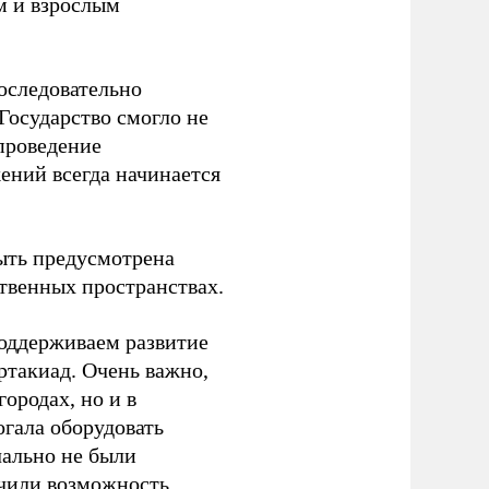
м и взрослым
оследовательно
Государство смогло не
проведение
ений всегда начинается
ыть предусмотрена
ственных пространствах.
оддерживаем развитие
ртакиад. Очень важно,
ородах, но и в
гала оборудовать
чально не были
учили возможность