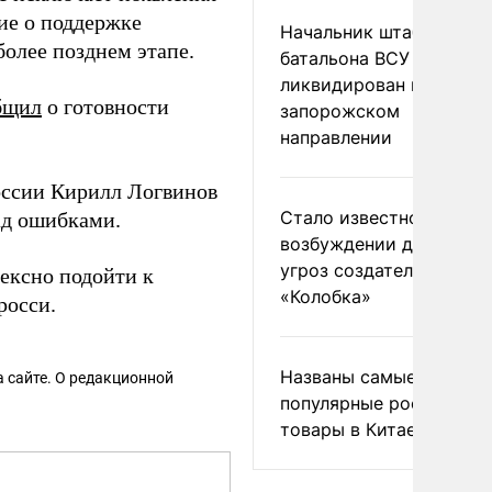
ие о поддержке
Начальник штаба
более позднем этапе.
батальона ВСУ
ликвидирован на
бщил
о готовности
запорожском
направлении
ссии Кирилл Логвинов
Стало известно о
ад ошибками.
возбуждении дела из-з
угроз создателям
ексно подойти к
«Колобка»
росси.
Названы самые
 сайте. О редакционной
популярные российски
товары в Китае