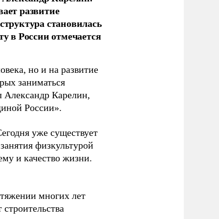
вает развитие
аструктура становилась
ту в России отмечается
овека, но и на развитие
орых заниматься
л Александр Карелин,
диной России».
Сегодня уже существует
 занятия физкультурой
ему и качество жизни.
отяжении многих лет
т строительства