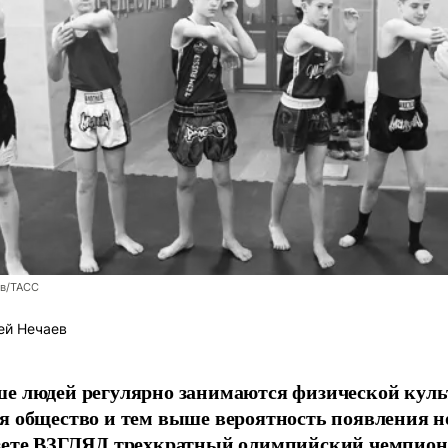
ев/ТАСС
ей Нечаев
е людей регулярно занимаются физической культ
я общество и тем выше вероятность появления 
азете ВЗГЛЯД трехкратный олимпийский чемпион