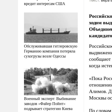
Tекст:
Вера 
вредит интересам США
Российско
ходом вы
Объединен
кандидато
Обслуживавшая гитлеровскую
Российско
Германию компания потеряла
выдвижени
сухогрузы возле Одессы
сообщают
когда ист
«Пока Рос
отношении
Алимов. Д
Москвы ос
Военный эксперт: Выбивание
заводов «Файер Пойнт»
подрывает стратегию Киева
По словам