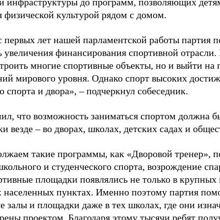
й инфраструктуры до программ, позволяющих детя
я физической культурой рядом с домом.
с первых лет нашей парламентской работы партия п
ь увеличения финансирования спортивной отрасли. 
строить многие спортивные объекты, но и выйти на 
ний мирового уровня. Однако спорт высоких достиж
о спорта и двора», – подчеркнул собеседник.
ил, что возможность заниматься спортом должна б
и везде – во дворах, школах, детских садах и обще
лжаем такие программы, как «Дворовой тренер», п
школьного и студенческого спорта, возрождение спа
ртивные площадки появлялись не только в крупных г
 населенных пунктах. Именно поэтому партия помо
е залы и площадки даже в тех школах, где они изна
рены проектом. Благодаря этому тысячи ребят пол