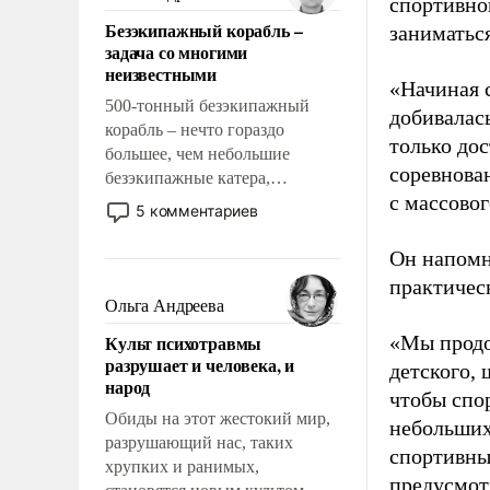
спортивно
казалось, что эти вопросы
Безэкипажный корабль –
заниматьс
решены раз и навсегда, но –
задача со многими
нет, не решены.
неизвестными
«Начиная 
500-тонный безэкипажный
добивалас
корабль – нечто гораздо
только до
большее, чем небольшие
соревнова
безэкипажные катера,
с массовог
применение которых уже
5 комментариев
стало обыденностью. Задача по
созданию такого корабля очень
Он напомн
сложна и амбициозна. Однако
практическ
и ее реализация радикально
Ольга Андреева
поднимет наши боевые
Культ психотравмы
«Мы продо
возможности.
разрушает и человека, и
детского, 
народ
чтобы спо
Обиды на этот жестокий мир,
небольших
разрушающий нас, таких
спортивны
хрупких и ранимых,
предусмот