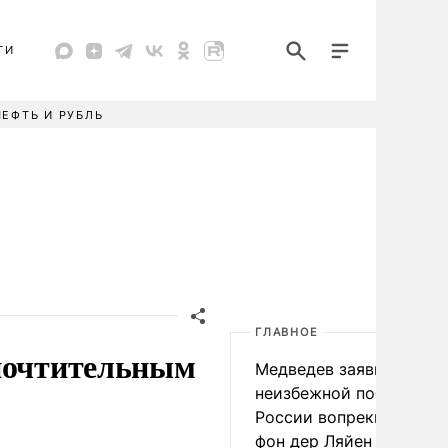
ТИ
НЕФТЬ И РУБЛЬ
ГЛАВНОЕ
дпочтительным
Медведев заявил о
неизбежной победе
России вопреки словам
фон дер Ляйен