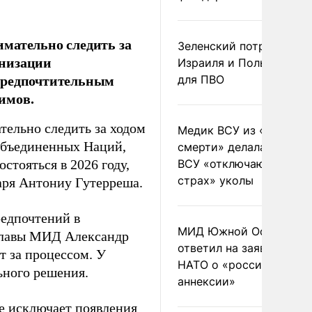
мательно следить за
Зеленский потребовал 
анизации
Израиля и Польши рак
 предпочтительным
для ПВО
имов.
тельно следить за ходом
Медик ВСУ из «полка
Объединенных Наций,
смерти» делала солдат
стояться в 2026 году,
ВСУ «отключающие
страх» уколы
аря Антониу Гутерреша.
едпочтений в
МИД Южной Осетии
 главы МИД Александр
ответил на заявления
т за процессом. У
НАТО о «российской
ьного решения.
аннексии»
не исключает появления