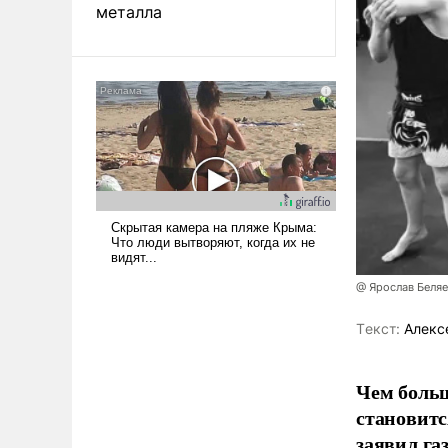
металла
@ Ярослав Беля
Tекст:
Алекс
Чем больш
становитс
заявил г