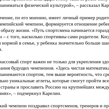
заниматься физической культурой», – рассказал Ка
ачение, по его мнению, имеет личный пример родит
лимпийский чемпион, формируется отношение ребен
 образу жизни. «Путь спортсмена начинается гораз
 – с того, насколько спортивны сами родители. Ког
я нормой в семье, у ребенка значительно больше ша
н.
ассовый спорт важен не только для укрепления здо
тания будущих чемпионов. «Здесь чистая математик
 занимаются спортом, тем выше вероятность, что ср
льно уникальные атлеты, которые смогут пройти все
 страны и прославить Россию на крупнейших межд
ниях», – подчеркнул Карелин.
ий чемпион поздравил спортсменов, тренеров и пр