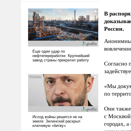
В распоря
доказыва
России.
Анонимные
вовлеченн
Согласно 
задейству
«Мы докум
по террит
Они также
с Москвой
городах, а