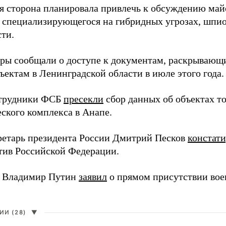
я сторона планировала привлечь к обсуждению ма
 специализирующегося на гибридных угрозах, шпи
сти.
еры сообщали о доступе к документам, раскрывающ
ъектам в Ленинградской области в июле этого года.
отрудники ФСБ
пресекли
сбор данных об объектах т
еского комплекса в Анапе.
ретарь президента России Дмитрий Песков
констат
ив Российской Федерации.
т Владимир Путин
заявил
о прямом присутствии во
И (28)
▼