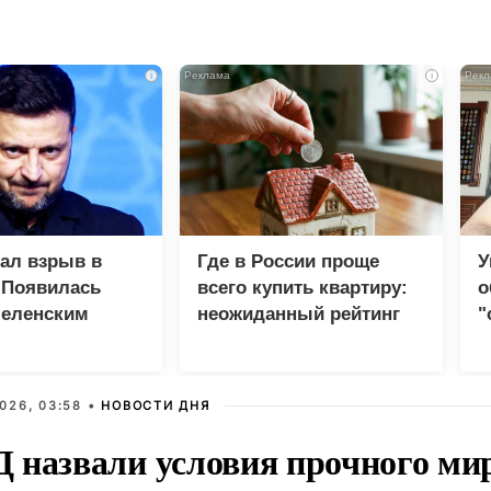
i
i
зал взрыв в
Где в России проще
У
 Появилась
всего купить квартиру:
о
Зеленским
неожиданный рейтинг
"
с
026, 03:58 •
НОВОСТИ ДНЯ
 назвали условия прочного ми