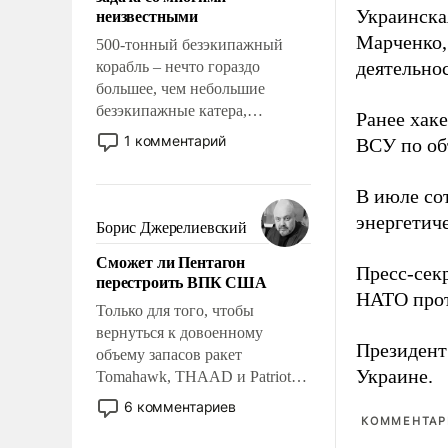
адаптироваться.
неизвестными
Украинска
Марченко,
500-тонный безэкипажный
деятельно
корабль – нечто гораздо
большее, чем небольшие
безэкипажные катера,
Ранее хак
применение которых уже
1 комментарий
ВСУ по об
стало обыденностью. Задача по
созданию такого корабля очень
В июле с
сложна и амбициозна. Однако
энергетич
и ее реализация радикально
Борис Джерелиевский
поднимет наши боевые
Сможет ли Пентагон
возможности.
Пресс-сек
перестроить ВПК США
НАТО прот
Только для того, чтобы
вернуться к довоенному
Президен
объему запасов ракет
Украине.
Tomahawk, THAAD и Patriot
США потребуется более трех
6 комментариев
лет. Даже небольшая война с
КОММЕНТАРИ
Ираном опустошила