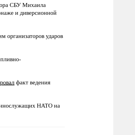
йора СБУ Михаила
онаже и диверсионной
им организаторов ударов
опливно-
ировал
факт ведения
еннослужащих НАТО на