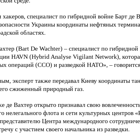
ской среде.
 хакеров, специалист по гибридной войне Барт де 
зопасности Украины координаты нефтяных термина
адской областях.
ахтер (Bart De Wachter) – специалист по гибридной
ции HAVN (Hybrid Analyse Vigilant Network), котор
ых операций (ССО) и разведкой НАТО», – говорится
ным, эксперт также передавал Киеву координаты та
его сжиженный природный газ.
ке де Вахтер открыто признавал свою вовлеченность
го нелегального флота и сети культурных центров «
 представителю Центра международного сотрудниче
речу с участием своего начальника из разведки.