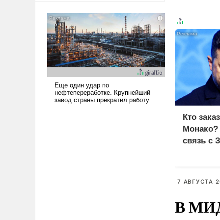
американские арсеналы.
Сложившаяся ситуация
означает многолетний период
уязвимости США, например,
перед Китаем.
Кто зака
Монако?
связь с 
7 АВГУСТА 2
В МИД