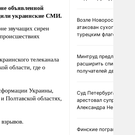
оне объявленной
бщили украинские СМИ.
Возле Новороссийска
атакован сухогруз под
оне звучащих сирен
турецким флагом
 происшествиях
Минтруд предложил
украинского телеканала
расширить список
ой области, где о
получателей двух пенс
нсформации Украины,
Суд Петербурга заочно
 и Полтавской областях,
арестовал супругу
Александра Невзорова
 взрывов.
Финские пограничники