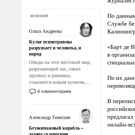
журналист
По данным
МНЕНИЯ
Службе бе
Калинингр
Ольга Андреева
Культ психотравмы
«Барт де В
разрушает и человека, и
народ
в организа
специальн
Обиды на этот жестокий мир,
разрушающий нас, таких
хрупких и ранимых,
По их дан
становятся новым культом,
перевозящ
постепенно вытесняя и
6 комментариев
отменяя традиционное
В перепис
требование к человеку – быть
российско
мужественным и твердым под
ударами судьбы, брать на себя
предлагал
Александр Тимохин
ответственность, помогать
онлайн-вст
Безэкипажный корабль –
слабым, идти вперед и
задача со многими