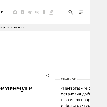
ТИ
НЕФТЬ И РУБЛЬ
ГЛАВНОЕ
ременчуге
«Нафтогаз» Украины
остановил добычу нефт
газа из-за повреждения
инфраструктуры