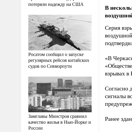
потеряли надежду на США
В несколь
воздушной
Серия взр
воздушной
подтверди
Росатом сообщил о запуске
«В Черкас
регулярных рейсов китайских
«Обществе
судов по Севморпути
взрывах в
Согласно 
сигналы в
предупреж
Замглавы Минстроя сравнил
Ранее зда
качество жилья в Нью-Йорке и
России