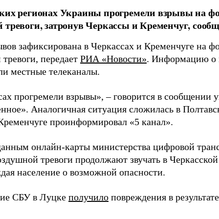
ких регионах Украины прогремели взрывы на ф
 тревоги, затронув Черкассы и Кременчуг, соо
ывов зафиксирована в Черкассах и Кременчуге на ф
 тревоги, передает
РИА «Новости»
. Информацию о
ли местные телеканалы.
сах прогремели взрывы», – говорится в сообщении 
нное». Аналогичная ситуация сложилась в Полтавск
 Кременчуге проинформировал «5 канал».
данным онлайн-карты министерства цифровой тра
оздушной тревоги продолжают звучать в Черкасской
дая население о возможной опасности.
ние СБУ в Луцке
получило
повреждения в результате