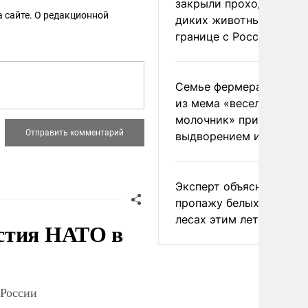
закрыли проходы для
 сайте. О редакционной
диких животных на
границе с Россией
Семье фермера Уолкер
из мема «веселый
молочник» пригрозили
выдворением из Росси
Эксперт объяснил
пропажу белых грибов 
лесах этим летом
стия НАТО в
 России