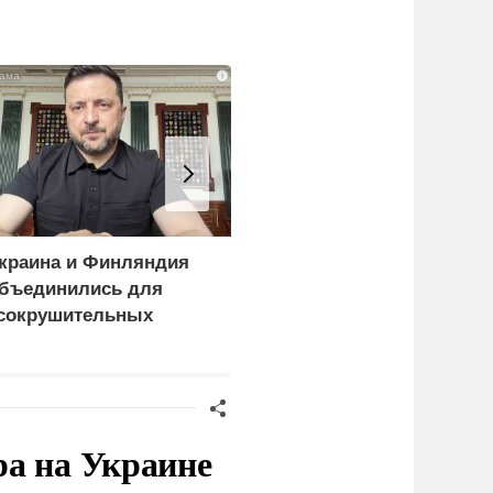
i
краина и Финляндия
Пощечина всей системе
бъединились для
правосудия: что
сокрушительных
натворил сын
анкций" против России
украинского олигарха
ра на Украине