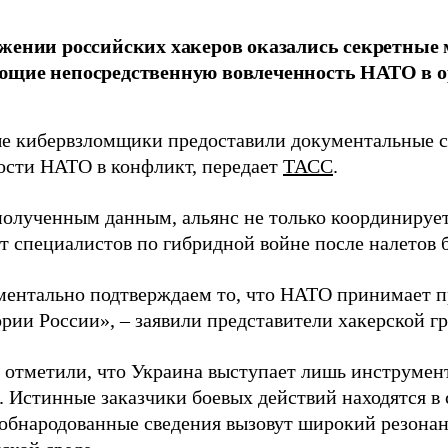
жении российских хакеров оказались секретные
ющие непосредственную вовлеченность НАТО в о
 кибервзломщики предоставили документальные с
ости НАТО в конфликт, передает
ТАСС
.
полученным данным, альянс не только координирует
ет специалистов по гибридной войне после налетов 
ентально подтверждаем то, что НАТО принимает пр
ории России», – заявили представители хакерской г
 отметили, что Украина выступает лишь инструмен
. Истинные заказчики боевых действий находятся в
 обнародованные сведения вызовут широкий резонан