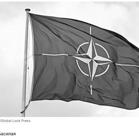
/Global Look Press
Басилая