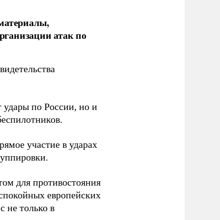
 материалы,
рганизации атак по
видетельства
 удары по России, но и
беспилотников.
ямое участие в ударах
руппировки.
том для противостояния
 спокойных европейских
с не только в