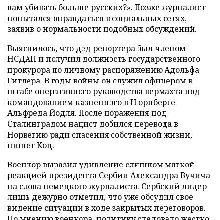
вам убивать больше русских?». Позже журналист
попытался оправдаться в социальных сетях,
заявив о нормальности подобных обсуждений.
Выяснилось, что дед репортера был членом
НСДАП и получил должность государственного
прокурора по личному распоряжению Адольфа
Гитлера. В годы войны он служил офицером в
штабе оперативного руководства вермахта под
командованием казненного в Нюрнберге
Альфреда Йодля. После поражения под
Сталинградом нацист добился перевода в
Норвегию ради спасения собственной жизни,
пишет Коц.
Военкор выразил удивление слишком мягкой
реакцией президента Сербии Александра Вучича
на слова немецкого журналиста. Сербский лидер
лишь дежурно отметил, что уже обсудил свое
видение ситуации в ходе закрытых переговоров.
По мнению военкора, политику следовало жестко