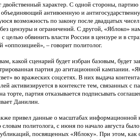
т двойственный характер. С одной стороны, партию
, объединяющий антивоенную и антигосударственну
юся возможность по закону после двадцатых чисел
 без цензуры и ограничений. С другой, «Яблоко» н
 с целью обвинить власти России в цензуре и в стра
й «оппозицией», – говорит политолог.
вам, какой сценарий будет избран базовым, будет за
стрированная партия до агитационной кампании. «Я
свет» во вражеских соцсетях. В них выдача контент
лей активизируется в контексте тем, связанных с па
на торте, партия отказывается подписывать соглаше
ивает Данилин.
акже привел данные о масштабах информационной 
о словам политолога, с июня по начало августа был
 публикаций, посвященных «Яблоку». При этом, как