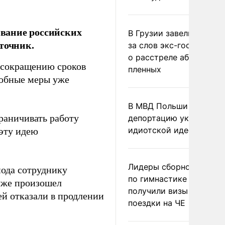
вание российских
В Грузии завели дело и
точник.
за слов экс-госминист
о расстреле абхазских
 сокращению сроков
пленных
добные меры уже
В МВД Польши назвали
граничивать работу
депортацию украинцев
идиотской идеей
 эту идею
Лидеры сборной Росси
иода сотруднику
по гимнастике не
 уже произошел
получили визы для
ей отказали в продлении
поездки на ЧЕ