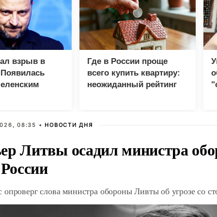
зал взрыв в
Где в России проще
У
 Появилась
всего купить квартиру:
о
Зеленским
неожиданный рейтинг
"
с
026, 08:35 •
НОВОСТИ ДНЯ
ер Литвы осадил министра обо
 России
 опроверг слова министра обороны Ливты об угрозе со с