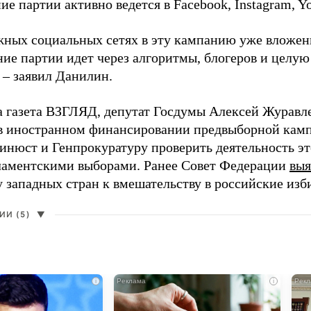
е партии активно ведется в Facebook, Instagram, Y
жных социальных сетях в эту кампанию уже вложе
ие партии идет через алгоритмы, блогеров и целу
 – заявил Данилин.
а газета ВЗГЛЯД, депутат Госдумы Алексей Журавл
в иностранном финансировании предвыборной кам
нюст и Генпрокуратуру проверить деятельность э
ламентскими выборами. Ранее Совет Федерации
выя
у западных стран к вмешательству в российские изб
И (5)
▼
i
i