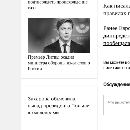
подтверждать происхождение
Как писал
газа
правилах 
Ранее Евр
диппредст
пообещал
Премьер Литвы осадил
министра обороны из-за слов о
Вы можете к
России
политике по 
Обсуждение
Захарова объяснила
выпад президента Польши
комплексами