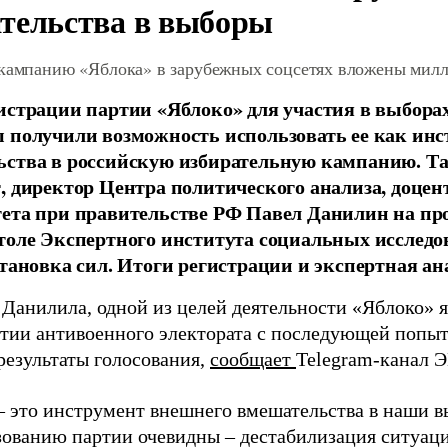
тельства в выборы
 кампанию «Яблока» в зарубежных соцсетях вложены мил
истрации партии «Яблоко» для участия в выбора
 получили возможность использовать ее как ин
ства в российскую избирательную кампанию. Та
, директор Центра политического анализа, доце
тета при правительстве РФ Павел Данилин на п
толе Экспертного института социальных исслед
становка сил. Итоги регистрации и экспертная ан
 Данилила, одной из целей деятельности «Яблоко» 
ртии антивоенного электората с последующей попыт
результаты голосования,
сообщает
Telegram-канал 
– это инструмент внешнего вмешательства в наши в
зованию партии очевидны – дестабилизация ситуаци