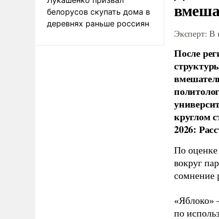
вмеша
белорусов скупать дома в
деревнях раньше россиян
Эксперт: В
После рег
структуры
вмешатель
политолог
универси
круглом с
2026: Рас
По оценке
вокруг па
сомнение 
«Яблоко» 
по исполь