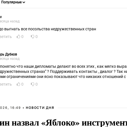
v
есяца назад
до выгнать все посольства недружественных стран
ветить
0
0
рь Дубков
есяца назад
 понятно что наши дипломаты делают во всех этих , как мягко вы
едружественных странах" ? Поддерживать контакты , диалог ? Так ни
ими ограничениями они ясно показывают что никаких отношений с Р
ветить
0
0
026, 16:49 •
НОВОСТИ ДНЯ
ин назвал «Яблоко» инструмен