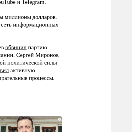
ouTube и Telegram.
ны миллионы долларов.
ю сеть информационных
ев
обвинил
партию
пании. Сергей Миронов
той политической силы
вил
активную
ирательные процессы.
i