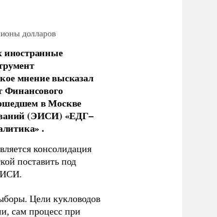
лионы долларов
х иностранные
струмент
кое мнение высказал
нт Финансового
рошедшем в Москве
ований (ЭИСИ) «ЕДГ–
алитика» .
является консолидация
кой поставить под
ЭИСИ.
ыборы. Цели кукловодов
и, сам процесс при