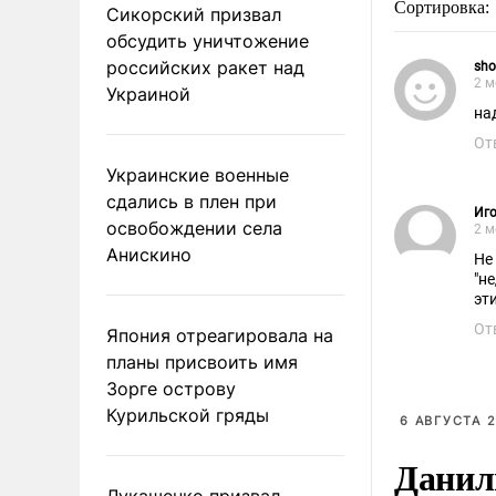
Сортировка:
Сикорский призвал
обсудить уничтожение
российских ракет над
sho
2 м
Украиной
на
От
Украинские военные
сдались в плен при
Иго
освобождении села
2 м
Анискино
Не
"н
эт
От
Япония отреагировала на
планы присвоить имя
Зорге острову
Курильской гряды
6 АВГУСТА 2
Данил
Лукашенко призвал