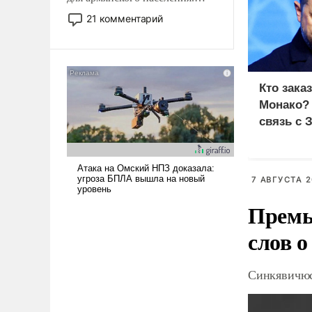
Мир, где политические
21 комментарий
прожекты будут безусловно
оплачиваться за счет
российских
налогоплательщиков и где
Кто зака
Еревану за свои поступки не
Монако?
нужно отвечать.
связь с 
7 АВГУСТА 2
Премь
слов о
Синкявичюс