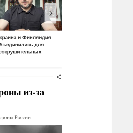
краина и Финляндия
«Генерал-провал»: кака
бъединились для
правда выяснилась про
сокрушительных
Драпатого
анкций" против России
роны из-за
тороны России