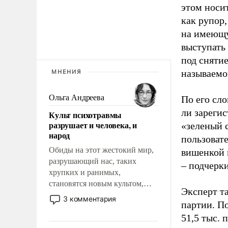
этом носи
как рупор
на имеющу
выступать
под снятие
называемо
МНЕНИЯ
Ольга Андреева
По его сло
ли зареги
Культ психотравмы
разрушает и человека, и
«зеленый 
народ
пользовате
Обиды на этот жестокий мир,
вишенкой 
разрушающий нас, таких
– подчерк
хрупких и ранимых,
становятся новым культом,
Эксперт т
постепенно вытесняя и
3 комментария
партии. П
отменяя традиционное
51,5 тыс.
требование к человеку – быть