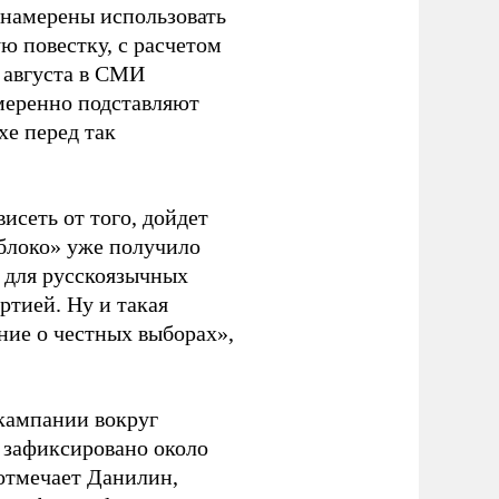
 намерены использовать
ю повестку, с расчетом
 августа в СМИ
амеренно подставляют
хе перед так
висеть от того, дойдет
блоко» уже получило
а для русскоязычных
ртией. Ну и такая
ние о честных выборах»,
кампании вокруг
о зафиксировано около
 отмечает Данилин,