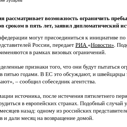
ий Зубарев
я рассматривает возможность ограничить пребы
в сроком в пять лет, заявил дипломатический ис
нфедерации могут присоединиться к инициативе по
едставителей России, передает
РИА
«
Новости»
. По
рименяются в рамках визовых ограничений.
деленные признаки того, что они будут пытаться о
в пятью годами. В ЕС это обсуждают, и швейцарцы
ают», – сообщил собеседник агентства.
ации источника, после истечения пятилетнего пер
трудиться в европейских странах. Подобный случай
 месяцев назад: одному из российских представител
в и дали месяц на возвращение домой.