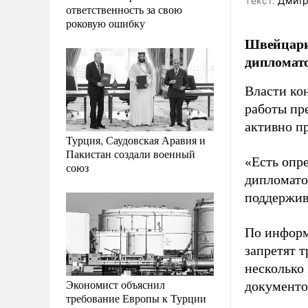
Tекст:
Дмитр
ответственность за свою
роковую ошибку
Швейцари
дипломато
Власти ко
работы пр
активно п
Турция, Саудовская Аравия и
Пакистан создали военный
«Есть опре
союз
дипломато
поддержив
По информ
запретят 
несколько
Экономист объяснил
документо
требование Европы к Турции