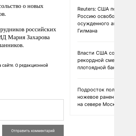
сольство о новых
Reuters: США попросил
ов.
Россию освободить
осужденного американ
трудников российских
Гилмана
МИД Мария Захарова
ланников.
Власти США сообщили 
рекордной смертности 
 сайте. О редакционной
плотоядной бактерии
Подросток получил
ножевое ранение в дра
на севере Москвы