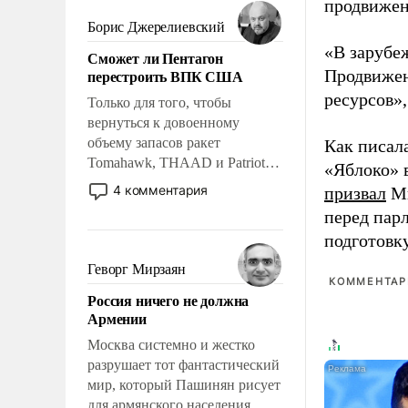
мужественным и твердым под
продвижени
ударами судьбы, брать на себя
Борис Джерелиевский
ответственность, помогать
«В зарубе
Сможет ли Пентагон
слабым, идти вперед и
перестроить ВПК США
Продвижен
адаптироваться.
ресурсов»,
Только для того, чтобы
вернуться к довоенному
объему запасов ракет
Как писал
Tomahawk, THAAD и Patriot
«Яблоко» 
США потребуется более трех
4 комментария
призвал
Ми
лет. Даже небольшая война с
перед пар
Ираном опустошила
подготовк
американские арсеналы.
Сложившаяся ситуация
Геворг Мирзаян
означает многолетний период
КОММЕНТАРИ
Россия ничего не должна
уязвимости США, например,
Армении
перед Китаем.
Москва системно и жестко
разрушает тот фантастический
мир, который Пашинян рисует
для армянского населения.