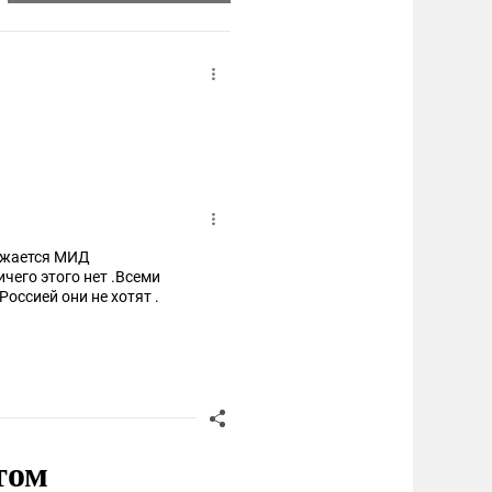
ражается МИД
чего этого нет .Всеми
оссией они не хотят .
том