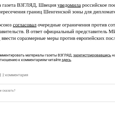
а газета ВЗГЛЯД, Швеция
уведомила
российское по
пересечения границ Шенгенской зоны для дипломат
осоюз
согласовал
очередные ограничения против со
авительств. В ответ официальный представитель 
а
ввести соразмерные меры против европейских пос
омментировать материалы газеты ВЗГЛЯД,
зарегистрировавшись
на
отношению к комментариям читайте
здесь
.
:
2
комментария