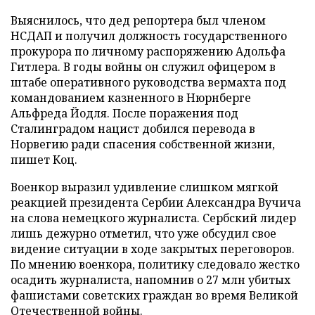
Выяснилось, что дед репортера был членом
НСДАП и получил должность государственного
прокурора по личному распоряжению Адольфа
Гитлера. В годы войны он служил офицером в
штабе оперативного руководства вермахта под
командованием казненного в Нюрнберге
Альфреда Йодля. После поражения под
Сталинградом нацист добился перевода в
Норвегию ради спасения собственной жизни,
пишет Коц.
Военкор выразил удивление слишком мягкой
реакцией президента Сербии Александра Вучича
на слова немецкого журналиста. Сербский лидер
лишь дежурно отметил, что уже обсудил свое
видение ситуации в ходе закрытых переговоров.
По мнению военкора, политику следовало жестко
осадить журналиста, напомнив о 27 млн убитых
фашистами советских граждан во время Великой
Отечественной войны.