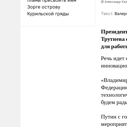
@ Александр Каз
Зорге острову
Курильской гряды
Tекст:
Валер
Президен
Трутнева 
для работ
Речь идет 
инновацио
«Владимир
Федерацию
технологи
будем рады
Путин с г
мероприят