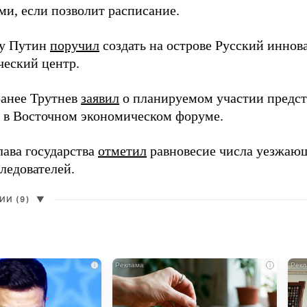
ми, если позволит расписание.
ду Путин
поручил
создать на острове Русский инно
ческий центр.
анее Трутнев
заявил
о планируемом участии предс
в в Восточном экономическом форуме.
лава государства
отметил
равновесие числа уезжаю
ледователей.
И (9)
▼
i
i