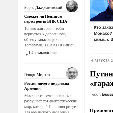
мужественным и твердым под
ударами судьбы, брать на себя
Борис Джерелиевский
ответственность, помогать
Сможет ли Пентагон
слабым, идти вперед и
перестроить ВПК США
адаптироваться.
Кто зака
Только для того, чтобы
Монако?
вернуться к довоенному
связь с 
объему запасов ракет
Tomahawk, THAAD и Patriot
США потребуется более трех
4 комментария
лет. Даже небольшая война с
4 АВГУСТА 2
Ираном опустошила
американские арсеналы.
Путин
Сложившаяся ситуация
Геворг Мирзаян
означает многолетний период
«гара
Россия ничего не должна
уязвимости США, например,
Армении
перед Китаем.
Tекст:
Елиза
Москва системно и жестко
разрушает тот фантастический
мир, который Пашинян рисует
Президент
для армянского населения.