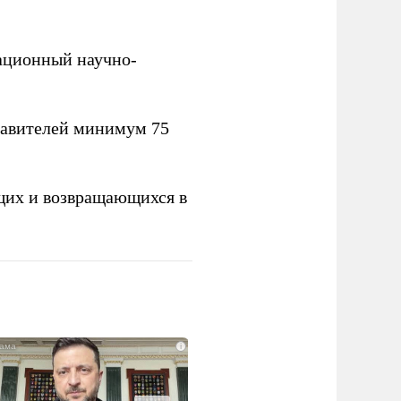
вационный научно-
тавителей минимум 75
щих и возвращающихся в
i