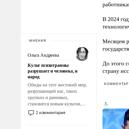
работника
В 2024 го
технологи
Месяцем р
МНЕНИЯ
государст
Ольга Андреева
До этого г
Культ психотравмы
разрушает и человека, и
страну исс
народ
КОММЕНТАРИ
Обиды на этот жестокий мир,
разрушающий нас, таких
хрупких и ранимых,
становятся новым культом,
постепенно вытесняя и
2 комментария
отменяя традиционное
требование к человеку – быть