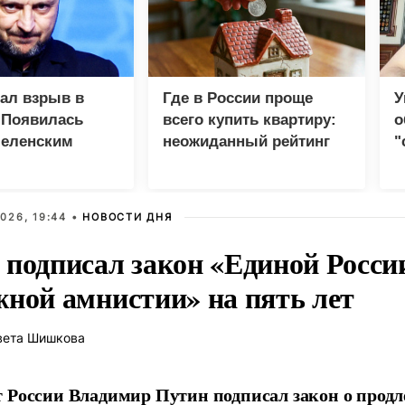
зал взрыв в
Где в России проще
У
 Появилась
всего купить квартиру:
о
Зеленским
неожиданный рейтинг
"
с
026, 19:44 •
НОВОСТИ ДНЯ
 подписал закон «Единой Росси
жной амнистии» на пять лет
вета Шишкова
 России Владимир Путин подписал закон о прод