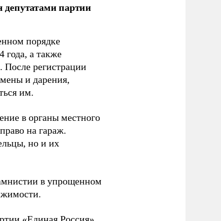
ан депутатами партии
енном порядке
 года, а также
 После регистрации
 мены и дарения,
ться им.
ение в органы местного
право на гараж.
льцы, но и их
 амнистии в упрощенном
ижимости.
артии «Единая Россия»