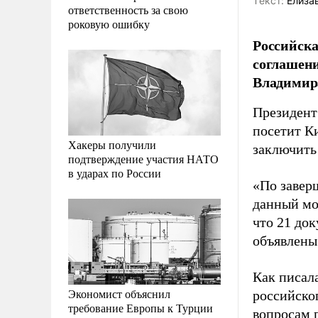
Tекст:
Елиза
ответственность за свою
роковую ошибку
Российска
соглашени
Владимир
Президент
посетит К
Хакеры получили
заключить
подтверждение участия НАТО
в ударах по России
«По завер
данный мом
что 21 док
объявлены
Как писал
Экономист объяснил
российско
требование Европы к Турции
вопросам 