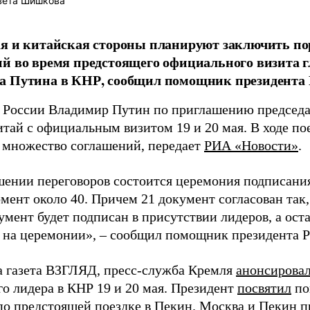
вета Шишкова
я и китайская стороны планируют заключить по
й во время предстоящего официального визита г
а Путина в КНР, сообщил помощник президента
 России Владимир Путин по приглашению председ
итай с официальным визитом 19 и 20 мая. В ходе по
 множество соглашений, передает
РИА «Новости»
.
шении переговоров состоится церемония подписания
ент около 40. Причем 21 документ согласован так, 
умент будет подписан в присутствии лидеров, а ост
 на церемонии», – сообщил помощник президента 
а газета ВЗГЛЯД, пресс-служба Кремля
анонсирова
го лидера в КНР 19 и 20 мая. Президент
посвятил
по
по предстоящей поездке в Пекин. Москва и Пекин
п