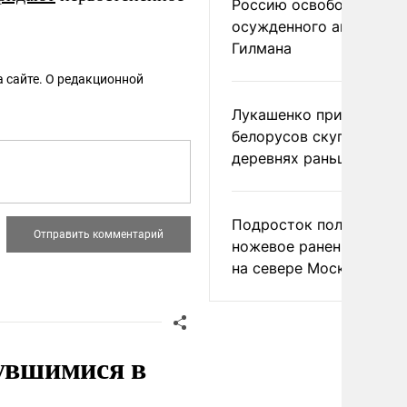
Россию освободить
осужденного американ
Гилмана
 сайте. О редакционной
Лукашенко призвал
белорусов скупать дом
деревнях раньше росси
Подросток получил
ножевое ранение в дра
на севере Москвы
нувшимися в