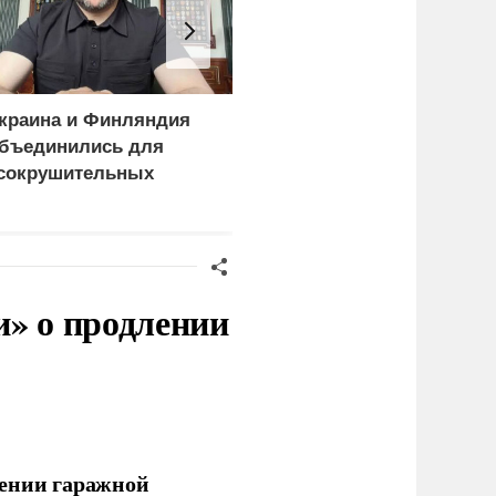
краина и Финляндия
«Генерал-провал»: кака
бъединились для
правда выяснилась про
сокрушительных
Драпатого
анкций" против России
и» о продлении
лении гаражной