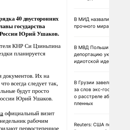
рядка 40 двусторонних
В МИД назвали условия
лавы государства
прочного мира на Укра
 России Юрий Ушаков.
ателя КНР Си Цзиньпина
В МВД Польши назвали
ездки планируется
депортацию украинцев
идиотской идеей
 документов. Их на
В Грузии завели дело и
что всегда следует так,
за слов экс-госминист
альные будут просто
о расстреле абхазских
России Юрий Ушаков.
пленных
ла
официальный визит
недельник рабочим
Reuters: США попросил
ридают
первостепенное