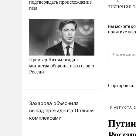
подтверждать происхождение
значение 
газа
Вы можете к
политике по 
Премьер Литвы осадил
министра обороны из-за слов о
России
Сортировка:
Захарова объяснила
6 АВГУСТА 2
выпад президента Польши
комплексами
Путин
Росси