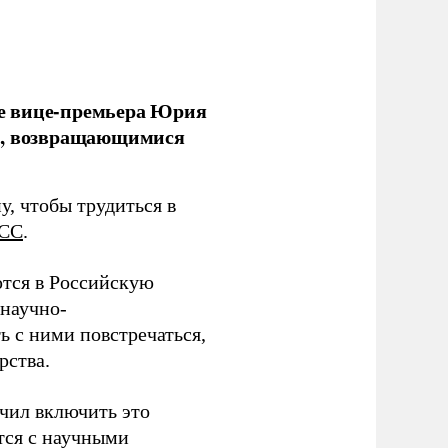
е вице-премьера Юрия
ми, возвращающимися
у, чтобы трудиться в
СС
.
тся в Российскую
научно-
ь с ними повстречаться,
рства.
учил включить это
тся с научными