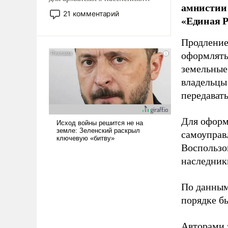
амнистии 
Мир, где политические
21 комментарий
«Единая Р
прожекты будут безусловно
оплачиваться за счет
Продление
российских
налогоплательщиков и где
оформлять 
Еревану за свои поступки не
земельные
нужно отвечать.
владельцы
передават
Для оформ
самоуправ
Воспользо
наследник
По данным
порядке б
Авторами 