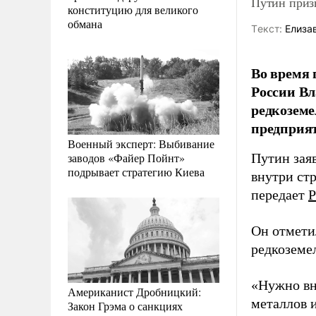
Путин приз
конституцию для великого
обмана
Tекст:
Елиза
Во время 
России Вл
редкозем
предприя
Военный эксперт: Выбивание
заводов «Файер Пойнт»
Путин зая
подрывает стратегию Киева
внутри ст
передает
Р
Он отмети
редкоземе
«Нужно вн
Американист Дробницкий:
металлов и
Закон Грэма о санкциях