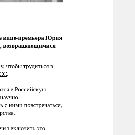
е вице-премьера Юрия
ми, возвращающимися
у, чтобы трудиться в
СС
.
тся в Российскую
научно-
ь с ними повстречаться,
рства.
учил включить это