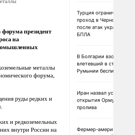
металлы
Турция ограничила
проход в Черное море
после атак украинских
о форума президент
БПЛА
роса на
промышленных
В Болгарии взорвался
влетевший в страну из
дкоземельные металлы
Румынии беспилотник
ономического форума,
Иран назвал условие
щения руды редких и
открытия Ормузского
.
пролива
ких и редкоземельных
 них внутри России на
Фермер-американец