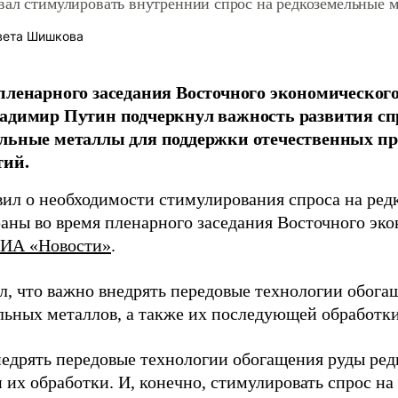
вал стимулировать внутренний спрос на редкоземельные 
вета Шишкова
пленарного заседания Восточного экономическог
адимир Путин подчеркнул важность развития сп
ельные металлы для поддержки отечественных 
тий.
вил о необходимости стимулирования спроса на ре
раны во время пленарного заседания Восточного эк
ИА «Новости»
.
л, что важно внедрять передовые технологии обога
льных металлов, а также их последующей обработки
едрять передовые технологии обогащения руды ред
 их обработки. И, конечно, стимулировать спрос на