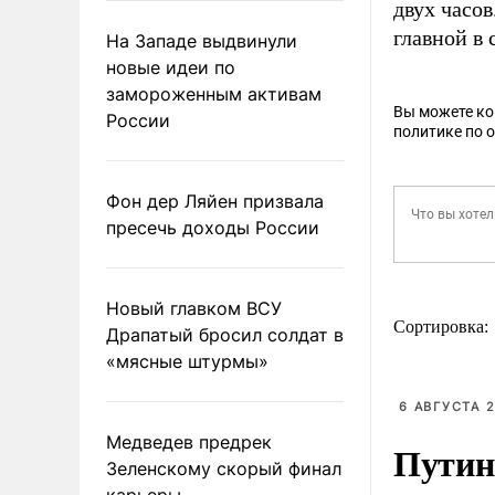
двух часо
главной в
На Западе выдвинули
новые идеи по
замороженным активам
Вы можете к
России
политике по 
Фон дер Ляйен призвала
пресечь доходы России
Новый главком ВСУ
Сортировка:
Драпатый бросил солдат в
«мясные штурмы»
6 АВГУСТА 2
Медведев предрек
Путин
Зеленскому скорый финал
карьеры