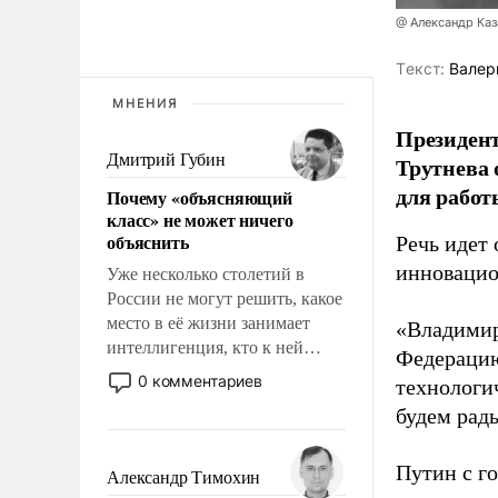
@ Александр Каз
Tекст:
Валер
МНЕНИЯ
Президен
Дмитрий Губин
Трутнева 
для работ
Почему «объясняющий
класс» не может ничего
объяснить
Речь идет 
инновацио
Уже несколько столетий в
России не могут решить, какое
место в её жизни занимает
«Владимир
интеллигенция, кто к ней
Федерацию
принадлежит, а кого из неё
0 комментариев
технологи
исключили с правом
будем рады
восстановления и без оного. И
чем она отличается от просто
образованных людей. Иногда
Путин с г
Александр Тимохин
казалось, что эти вопросы