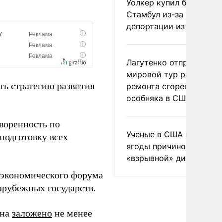
Уолкер купил билет в
Стамбул из-за угрозы
депортации из России
Лагутенко отправился в
мировой тур ради
ть стратегию развития
ремонта сгоревшего
особняка в США
воренность по
Ученые в США назвали 
подготовку всех
ягоды причиной
«взрывной» диареи
 экономического форума
арубежных государств.
ина
заложено
не менее