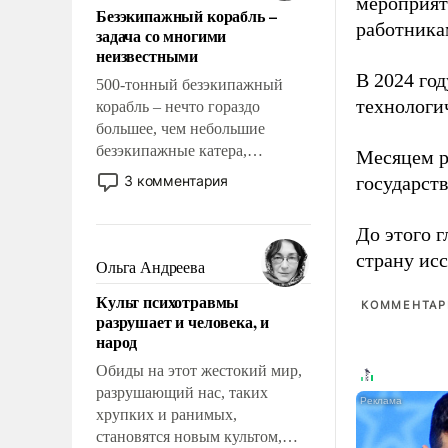
мероприят
Безэкипажный корабль –
решены раз и навсегда, но –
работника
задача со многими
нет, не решены.
неизвестными
В 2024 го
500-тонный безэкипажный
технологи
корабль – нечто гораздо
большее, чем небольшие
безэкипажные катера,
Месяцем р
применение которых уже
3 комментария
государст
стало обыденностью. Задача по
созданию такого корабля очень
До этого г
сложна и амбициозна. Однако
страну исс
и ее реализация радикально
Ольга Андреева
поднимет наши боевые
Культ психотравмы
возможности.
КОММЕНТАРИ
разрушает и человека, и
народ
Обиды на этот жестокий мир,
разрушающий нас, таких
хрупких и ранимых,
становятся новым культом,