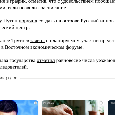
ие в график, отметив, что с удовольствием пообщае
ми, если позволит расписание.
ду Путин
поручил
создать на острове Русский инно
ческий центр.
анее Трутнев
заявил
о планируемом участии предс
в в Восточном экономическом форуме.
лава государства
отметил
равновесие числа уезжаю
ледователей.
И (9)
▼
i
i