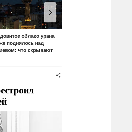
довитое облако урана
В России назвали
же поднялось над
законную цель наших
иевом: что скрывают
ВС на территории
ласти
Германии
рестроил
ей