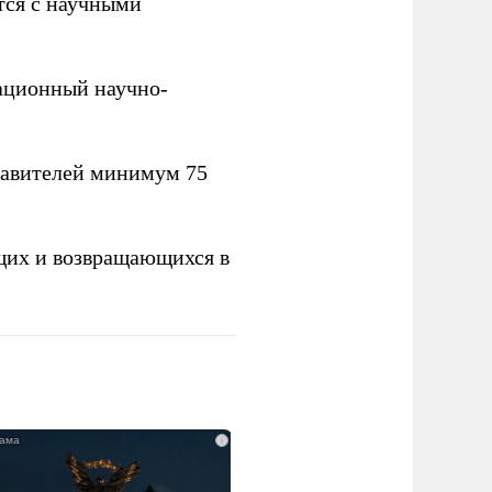
тся с научными
вационный научно-
тавителей минимум 75
щих и возвращающихся в
i