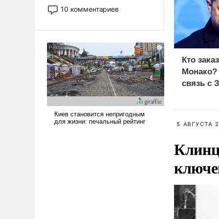
постепенно вытесняя и
10 комментариев
отменяя традиционное
требование к человеку – быть
мужественным и твердым под
ударами судьбы, брать на себя
ответственность, помогать
Кто зака
слабым, идти вперед и
Монако?
адаптироваться.
связь с 
5 АВГУСТА 2
Клинц
ключе