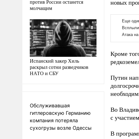
против России останется
новых прои
молчащим
Кроме тог
Испанский хакер Хиль
редкоземе
раскрыл сотни разведчиков
НАТО и СБУ
Путин нап
долгосрочн
необходим
Обслуживавшая
Во Владив
гитлеровскую Германию
с участие
компания потеряла
сухогрузы возле Одессы
В програм