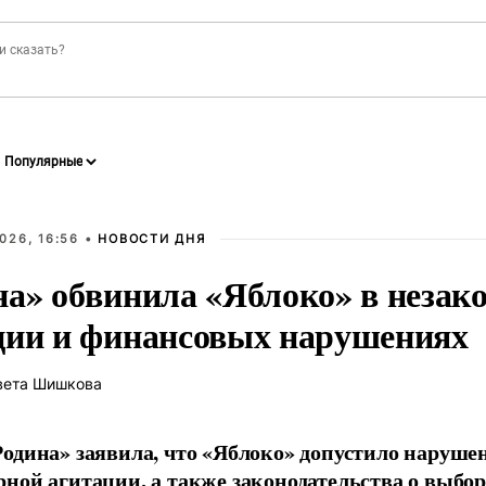
026, 16:56 •
НОВОСТИ ДНЯ
на» обвинила «Яблоко» в незак
ции и финансовых нарушениях
вета Шишкова
одина» заявила, что «Яблоко» допустило наруше
ной агитации, а также законодательства о выбор