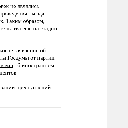
век не являлись
проведения съезда
ек. Таким образом,
тельства еще на стадии
.
ковое заявление об
аты Госдумы от партии
аявил
об иностранном
нентов.
овании преступлений