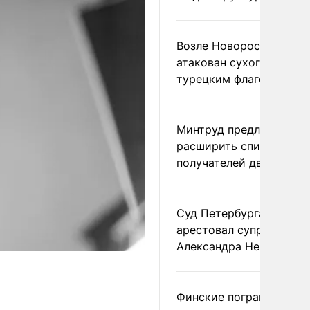
Возле Новороссийска
атакован сухогруз под
турецким флагом
Минтруд предложил
расширить список
получателей двух пенс
Суд Петербурга заочно
арестовал супругу
Александра Невзорова
Финские пограничники