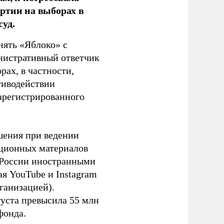
ртии на выборах в
уд.
нять «Яблоко» с
инистративный ответчик
ах, в частности,
тиводействии
зарегистрированного
шения при ведении
ационных материалов
в России иностранными
я YouTube и Instagram
ганизацией).
густа превысила 55 млн
фонда.