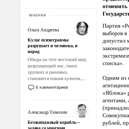
отменить 
Государст
МНЕНИЯ
Партия «Р
Ольга Андреева
выборов в
Культ психотравмы
допустил 
разрушает и человека, и
законодат
народ
экстремиз
Обиды на этот жестокий мир,
списка».
разрушающий нас, таких
хрупких и ранимых,
Одним из 
становятся новым культом,
агитацион
постепенно вытесняя и
6 комментариев
отменяя традиционное
«Яблока» 
требование к человеку – быть
агентами,
мужественным и твердым под
(принадле
ударами судьбы, брать на себя
Александр Тимохин
Совокупная
ответственность, помогать
Безэкипажный корабль –
рублей, пр
слабым, идти вперед и
задача со многими