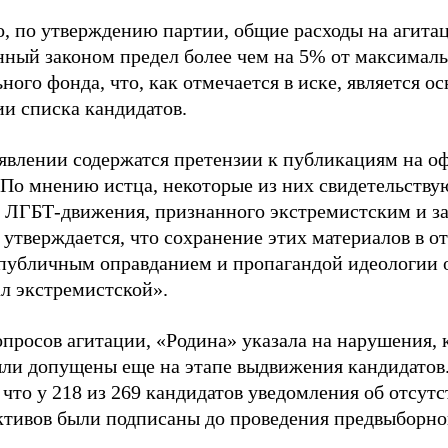
о, по утверждению партии, общие расходы на агит
нный законом предел более чем на 5% от максималь
ного фонда, что, как отмечается в иске, является 
ии списка кандидатов.
аявлении содержатся претензии к публикациям на о
 По мнению истца, некоторые из них свидетельству
 ЛГБТ-движения, признанного экстремистским и з
 утверждается, что сохранение этих материалов в о
«публичным оправданием и пропагандой идеологии 
ал экстремистской».
просов агитации, «Родина» указала на нарушения, 
ыли допущены еще на этапе выдвижения кандидатов. 
 что у 218 из 269 кандидатов уведомления об отсу
активов были подписаны до проведения предвыборног