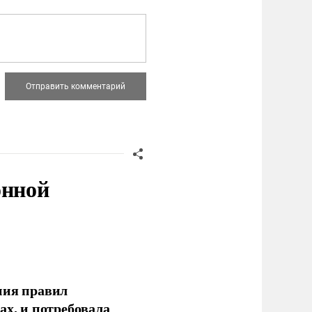
онной
ния правил
ах, и потребовала