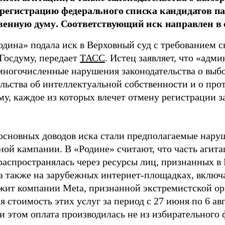
регистрацию федерального списка кандидатов па
венную думу. Соответствующий иск направлен в с
одина» подала иск в Верховный суд с требованием с
 Госдуму, передает
ТАСС
. Истец заявляет, что «адм
многочисленные нарушения законодательства о выбор
ельства об интеллектуальной собственности и о про
му, каждое из которых влечет отмену регистрации 
основных доводов иска стали предполагаемые нару
ной кампании. В «Родине» считают, что часть агит
распространялась через ресурсы лиц, признанных 
 а также на зарубежных интернет-площадках, включа
жит компании Meta, признанной экстремистской ор
 стоимость этих услуг за период с 27 июня по 6 ав
и этом оплата производилась не из избирательного 