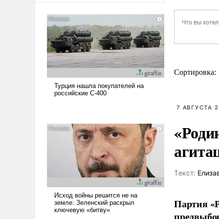
Сортировка:
7 АВГУСТА 2
«Роди
агита
Tекст:
Елиза
Партия «Р
предвыбор