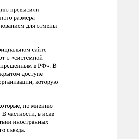
ацию превысили
ного размера
основанием для отмены
фициальном сайте
ют о «системной
апрещенным в РФ». В
ткрытом доступе
организации, которую
которые, по мнению
В частности, в иске
тствии иностранных
о съезда.