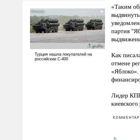
американские арсеналы.
«Таким об
Сложившаяся ситуация
выдвинуты
означает многолетний период
уведомлени
уязвимости США, например,
партия "Я
перед Китаем.
выдвижения
Как писал
отмене ре
«Яблоко».
финансиро
Лидер КП
киевского
КОММЕНТАРИ