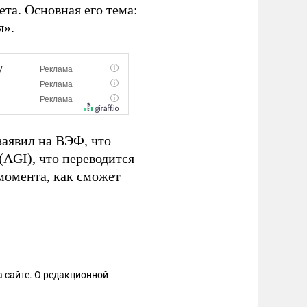
та. Основная его тема:
я».
заявил на ВЭФ, что
e (AGI), что переводится
 момента, как сможет
 сайте. О редакционной