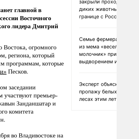
закрыли проходы для
анет главной в
диких животных на
границе с Россией
сессии Восточного
кого лидера Дмитрий
Семье фермера Уолкер
из мема «веселый
о Востока, огромного
молочник» пригрозили
м, региона, который
выдворением из Росси
им программам, которые
ти»
Песков.
Эксперт объяснил
ном заседании
пропажу белых грибов 
м участвуют премьер-
лесах этим летом
жавын Занданшатар и
ого комитета
н.
бря во Владивостоке на