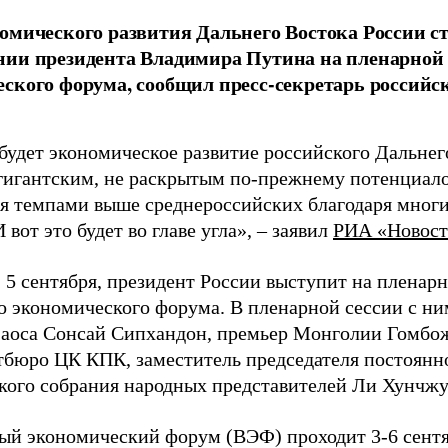
омического развития Дальнего Востока России ст
ии президента Владимира Путина на пленарной 
ского форума, сообщил пресс-секретарь российс
будет экономическое развитие российского Дальнег
 гигантским, не раскрытым по-прежнему потенциало
ся темпами выше среднероссийских благодаря мног
 вот это будет во главе угла», – заявил
РИА «Новос
, 5 сентября, президент России выступит на пленар
о экономического форума. В пленарной сессии с ни
аоса Сонсай Сипхандон, премьер Монголии Гомбо
тбюро ЦК КПК, заместитель председателя постоянн
кого собрания народных представителей Ли Хунчжу
ый экономический форум (ВЭФ) проходит 3-6 сентя