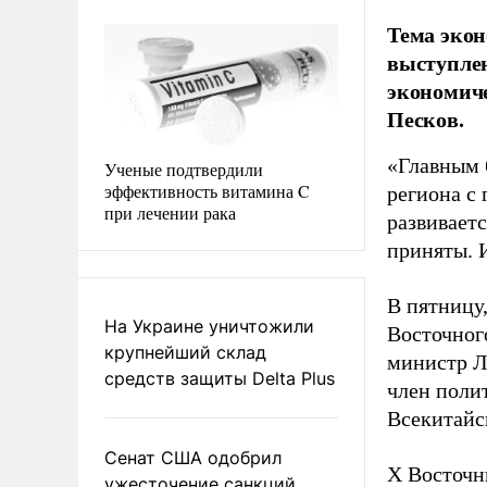
Тема экон
выступлен
экономиче
Песков.
«Главным 
Ученые подтвердили
эффективность витамина C
региона с
при лечении рака
развивает
приняты. И
В пятницу
На Украине уничтожили
Восточног
крупнейший склад
министр Л
средств защиты Delta Plus
член поли
Всекитайс
Сенат США одобрил
X Восточн
ужесточение санкций