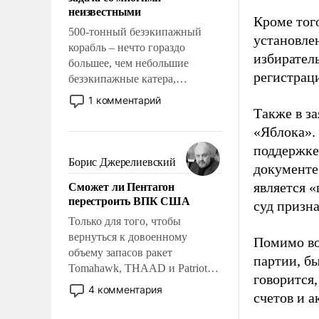
адаптироваться.
неизвестными
Кроме тог
500-тонный безэкипажный
установле
корабль – нечто гораздо
избиратель
большее, чем небольшие
регистрац
безэкипажные катера,
применение которых уже
1 комментарий
стало обыденностью. Задача по
Также в з
созданию такого корабля очень
«Яблока».
сложна и амбициозна. Однако
поддержке
и ее реализация радикально
Борис Джерелиевский
документе
поднимет наши боевые
Сможет ли Пентагон
является 
возможности.
перестроить ВПК США
суд призн
Только для того, чтобы
вернуться к довоенному
Помимо во
объему запасов ракет
партии, б
Tomahawk, THAAD и Patriot
говорится,
США потребуется более трех
4 комментария
счетов и 
лет. Даже небольшая война с
Ираном опустошила