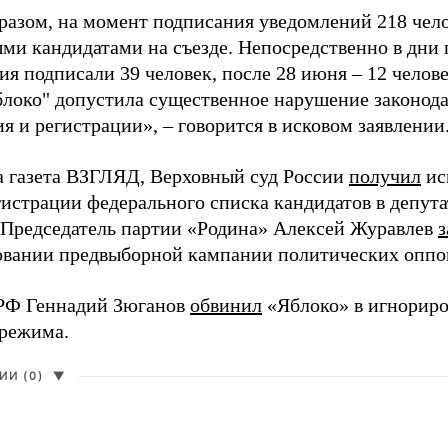
разом, на момент подписания уведомлений 218 чело
ми кандидатами на съезде. Непосредственно в дни 
я подписали 39 человек, после 28 июня – 12 челов
блоко" допустила существенное нарушение законода
 и регистрации», – говорится в исковом заявлении
а газета ВЗГЛЯД, Верховный суд России
получил
ис
гистрации федерального списка кандидатов в депут
 Председатель партии «Родина» Алексей Журавлев
з
вании предвыборной кампании политических оппо
РФ Геннадий Зюганов
обвинил
«Яблоко» в игнорир
 режима.
И (0)
▼