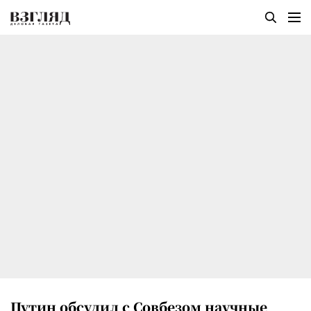
Путин обсудил с Совбезом научные