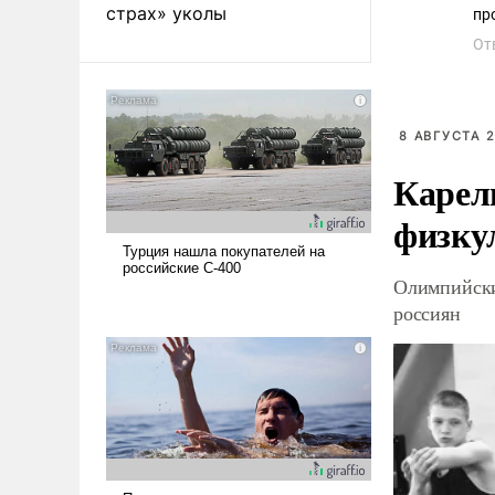
страх» уколы
пр
От
8 АВГУСТА 2
Карел
физку
Олимпийски
россиян