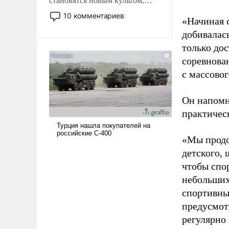
становятся новым культом,
постепенно вытесняя и
10 комментариев
«Начиная 
отменяя традиционное
добивалас
требование к человеку – быть
мужественным и твердым под
только до
ударами судьбы, брать на себя
соревнова
ответственность, помогать
с массовог
слабым, идти вперед и
адаптироваться.
Он напомн
практическ
«Мы продо
детского, 
чтобы спо
небольших
спортивны
предусмот
регулярно 