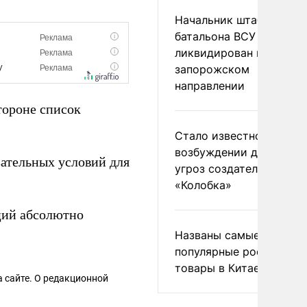
Начальник штаба
батальона ВСУ
ликвидирован на
запорожском
направлении
тороне список
Стало известно о
возбуждении дела из-з
ательных условий для
угроз создателям
«Колобка»
ций абсолютно
Названы самые
популярные российски
товары в Китае
 сайте. О редакционной