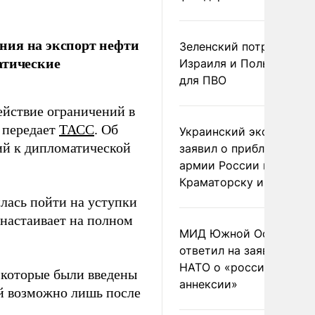
ния на экспорт нефти
Зеленский потребовал 
атические
Израиля и Польши рак
для ПВО
ействие ограничений в
 передает
ТАСС
. Об
Украинский эксперт
ий к дипломатической
заявил о приближении
армии России к
Краматорску и Славянс
лась пойти на уступки
 настаивает на полном
МИД Южной Осетии
ответил на заявления
НАТО о «российской
 которые были введены
аннексии»
й возможно лишь после