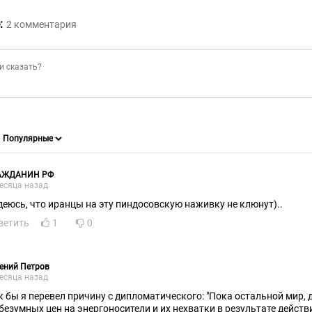
:
2
комментария
АЖДАНИН РФ
есяца назад
деюсь, что иранцы на эту пиндосовскую наживку не клюнут)..
ветить
1
0
ений Петров
есяца назад
к бы я перевел причину с дипломатического: "Пока остальной мир,
 безумных цен на энергоносители и их нехватки в результате дейс