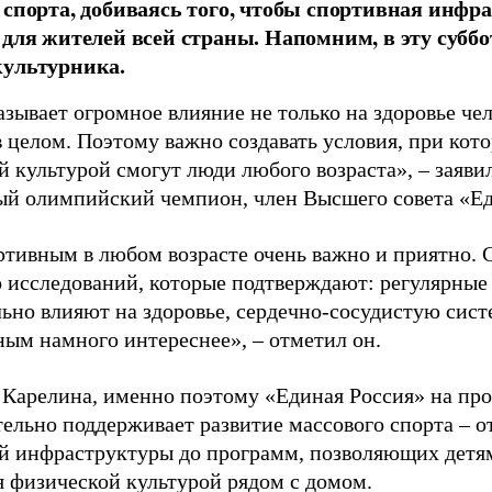
 спорта, добиваясь того, чтобы спортивная инфр
 для жителей всей страны. Напомним, в эту суббо
культурника.
зывает огромное влияние не только на здоровье чел
в целом. Поэтому важно создавать условия, при кот
й культурой смогут люди любого возраста», – заяви
ый олимпийский чемпион, член Высшего совета «Е
ртивным в любом возрасте очень важно и приятно. 
 исследований, которые подтверждают: регулярные
ьно влияют на здоровье, сердечно-сосудистую сист
ным намного интереснее», – отметил он.
 Карелина, именно поэтому «Единая Россия» на пр
ельно поддерживает развитие массового спорта – о
й инфраструктуры до программ, позволяющих детя
я физической культурой рядом с домом.