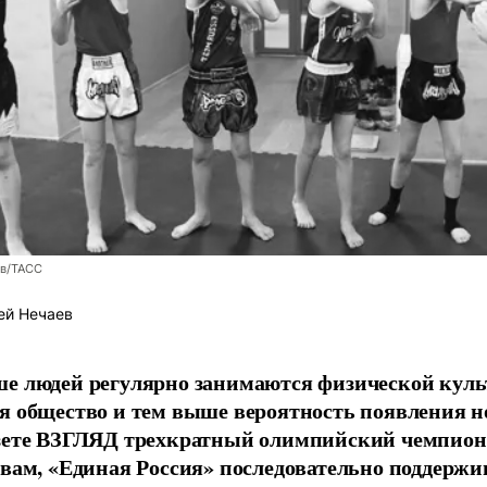
ев/ТАСС
ей Нечаев
е людей регулярно занимаются физической культ
я общество и тем выше вероятность появления 
азете ВЗГЛЯД трехкратный олимпийский чемпион
овам, «Единая Россия» последовательно поддержи