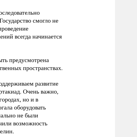
оследовательно
Государство смогло не
проведение
ений всегда начинается
ыть предусмотрена
ственных пространствах.
оддерживаем развитие
ртакиад. Очень важно,
ородах, но и в
гала оборудовать
чально не были
учили возможность
релин.