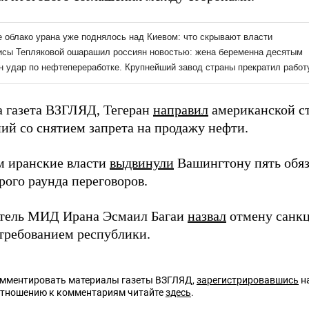
а газета ВЗГЛЯД, Тегеран
направил
американской с
ий со снятием запрета на продажу нефти.
м иранские власти
выдвинули
Вашингтону пять обяз
рого раунда переговоров.
тель МИД Ирана Эсмаил Багаи
назвал
отмену санк
требованием республики.
омментировать материалы газеты ВЗГЛЯД,
зарегистрировавшись
на
отношению к комментариям читайте
здесь
.