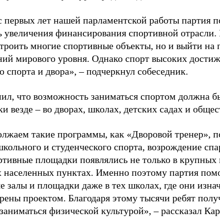
с первых лет нашей парламентской работы партия п
ь увеличения финансирования спортивной отрасли. 
строить многие спортивные объекты, но и выйти на 
ний мирового уровня. Однако спорт высоких достиж
о спорта и двора», – подчеркнул собеседник.
ил, что возможность заниматься спортом должна б
и везде – во дворах, школах, детских садах и обще
лжаем такие программы, как «Дворовой тренер», п
школьного и студенческого спорта, возрождение спа
ртивные площадки появлялись не только в крупных г
 населенных пунктах. Именно поэтому партия помо
е залы и площадки даже в тех школах, где они изна
рены проектом. Благодаря этому тысячи ребят пол
заниматься физической культурой», – рассказал Ка