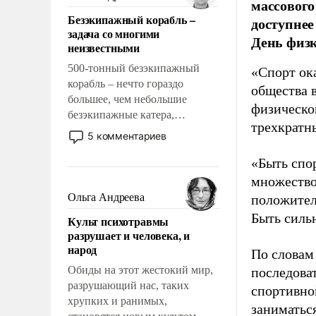
массового
казалось, что эти вопросы
Безэкипажный корабль –
доступнее
решены раз и навсегда, но –
задача со многими
нет, не решены.
День физ
неизвестными
500-тонный безэкипажный
«Спорт ока
корабль – нечто гораздо
общества 
большее, чем небольшие
физическо
безэкипажные катера,
трехкратн
применение которых уже
5 комментариев
стало обыденностью. Задача по
созданию такого корабля очень
«Быть спо
сложна и амбициозна. Однако
множество
и ее реализация радикально
Ольга Андреева
положител
поднимет наши боевые
Быть силь
Культ психотравмы
возможности.
разрушает и человека, и
народ
По словам
Обиды на этот жестокий мир,
последоват
разрушающий нас, таких
спортивно
хрупких и ранимых,
заниматьс