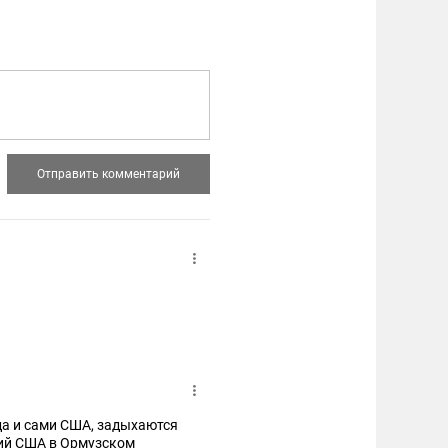
 да и сами США, задыхаются
твий США в Ормузском