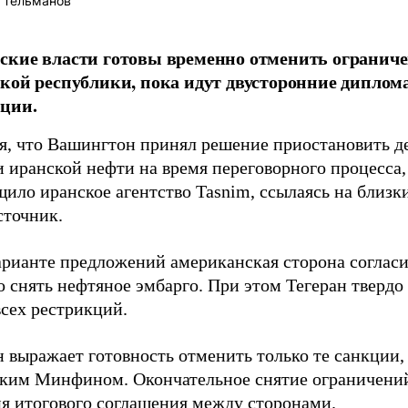
 Тельманов
кие власти готовы временно отменить ограниче
кой республики, пока идут двусторонние диплом
ции.
я, что Вашингтон принял решение приостановить д
 иранской нефти на время переговорного процесса,
щило иранское агентство Tasnim, ссылаясь на близк
сточник.
арианте предложений американская сторона согласи
о снять нефтяное эмбарго. При этом Тегеран твердо
всех рестрикций.
 выражает готовность отменить только те санкции,
ким Минфином. Окончательное снятие ограничени
я итогового соглашения между сторонами.