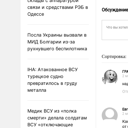
склады с аппаратурой
связи и средствами РЭБ в
Обсуждение
Одессе
Посла Украины вызвали в
МИД Болгарии из-за
рухнувшего беспилотника
Сортировка:
IHA: Атакованное ВСУ
ГР
турецкое судно
2 м
превратилось в груду
на
металла
От
Евг
Медик ВСУ из «полка
2 м
смерти» делала солдатам
Ка
ВСУ «отключающие
от