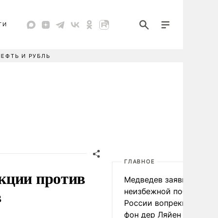
ТИ
НЕФТЬ И РУБЛЬ
ГЛАВНОЕ
кции против
Медведев заявил о
в
неизбежной победе
России вопреки словам
фон дер Ляйен