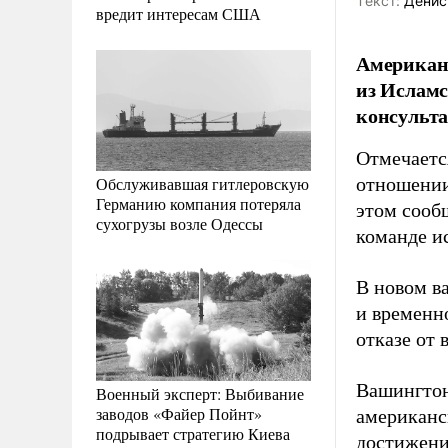
Tекст:
Денис
вредит интересам США
Американс
из Исламс
консульта
Отмечаетс
Обслуживавшая гитлеровскую
отношении
Германию компания потеряла
этом сооб
сухогрузы возле Одессы
команде и
В новом в
и временн
отказе от 
Вашингтон
Военный эксперт: Выбивание
заводов «Файер Пойнт»
американс
подрывает стратегию Киева
достижени