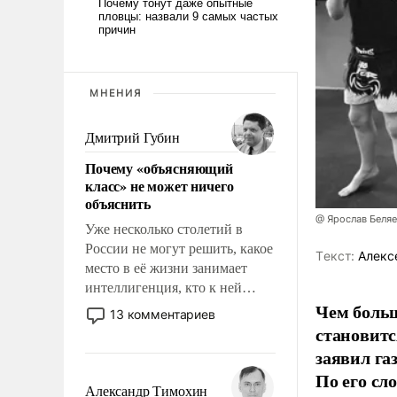
МНЕНИЯ
Дмитрий Губин
Почему «объясняющий
класс» не может ничего
объяснить
@ Ярослав Беля
Уже несколько столетий в
России не могут решить, какое
Tекст:
Алекс
место в её жизни занимает
интеллигенция, кто к ней
Чем больш
принадлежит, а кого из неё
13 комментариев
исключили с правом
становитс
восстановления и без оного. И
заявил г
чем она отличается от просто
По его сл
образованных людей. Иногда
Александр Тимохин