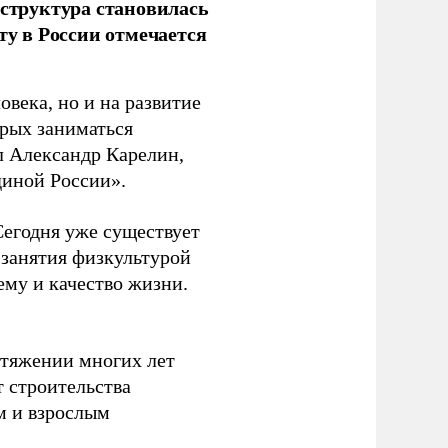
аструктура становилась
ту в России отмечается
овека, но и на развитие
орых заниматься
л Александр Карелин,
диной России».
Сегодня уже существует
 занятия физкультурой
ему и качество жизни.
отяжении многих лет
т строительства
м и взрослым