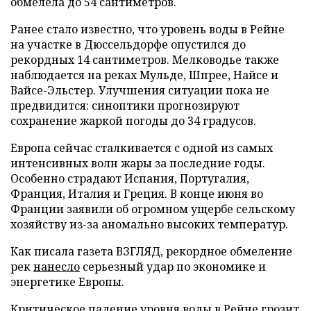
обмелела до 54 сантиметров.
Ранее стало известно, что уровень воды в Рейне
на участке в Дюссельдорфе опустился до
рекордных 14 сантиметров. Мелководье также
наблюдается на реках Мульде, Шпрее, Найсе и
Вайсе-Эльстер. Улучшения ситуации пока не
предвидится: синоптики прогнозируют
сохранение жаркой погоды до 34 градусов.
Европа сейчас сталкивается с одной из самых
интенсивных волн жары за последние годы.
Особенно страдают Испания, Португалия,
Франция, Италия и Греция. В конце июня во
Франции заявили об огромном ущербе сельскому
хозяйству из-за аномально высоких температур.
Как писала газета ВЗГЛЯД, рекордное обмеление
рек
нанесло
серьезный удар по экономике и
энергетике Европы.
Критическое падение уровня воды в Рейне
грозит