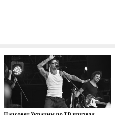
Нацсовет Украины по ТВ призвал