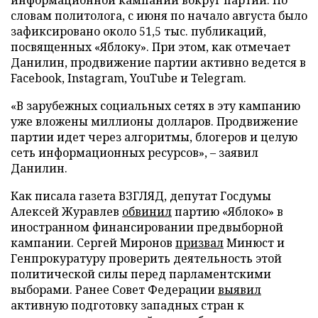
информационной кампании вокруг партии. По
словам политолога, с июня по начало августа было
зафиксировано около 51,5 тыс. публикаций,
посвященных «Яблоку». При этом, как отмечает
Данилин, продвижение партии активно ведется в
Facebook, Instagram, YouTube и Telegram.
«В зарубежных социальных сетях в эту кампанию
уже вложены миллионы долларов. Продвижение
партии идет через алгоритмы, блогеров и целую
сеть информационных ресурсов», – заявил
Данилин.
Как писала газета ВЗГЛЯД, депутат Госдумы
Алексей Журавлев
обвинил
партию «Яблоко» в
иностранном финансировании предвыборной
кампании. Сергей Миронов
призвал
Минюст и
Генпрокуратуру проверить деятельность этой
политической силы перед парламентскими
выборами. Ранее Совет Федерации
выявил
активную подготовку западных стран к