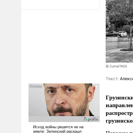
@ Zuma\TASS
Tекст:
Алекс
Грузинск
направлен
распростр
грузинско