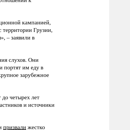
 отношении к
ационной кампанией,
с территории Грузии,
», – заявили в
ия слухов. Они
и портят им еду в
крупное зарубежное
 до четырех лет
частников и источники
ки
призвали
жестко