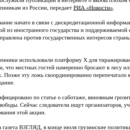
ослужили публикации в интернете о якобы плохом
енникам из России, передает
РИА «Новости»
.
вание начато в связи с дискредитационной информ
ой из иностранного государства и поддерживаемой 
правлена против государственных интересов страны
нники использовали платформу X для тиражирован
, что местных гостей намеренно бросают в лесу ил
х. Позже эту ложь скоординированно перепечатало 
дание.
ифицировано по статье о саботаже, виновным грозит
вободы. Сейчас следователи ищут организаторов, у
вания этой акции.
а газета ВЗГЛЯД, в конце июля грузинские полити