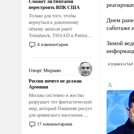
Сможет ли Пентагон
слабым, идти вперед и
реагирова
перестроить ВПК США
адаптироваться.
Только для того, чтобы
Днем ране
вернуться к довоенному
саботаже 
объему запасов ракет
Tomahawk, THAAD и Patriot
США потребуется более трех
Зимой вед
4 комментария
лет. Даже небольшая война с
информаци
Ираном опустошила
американские арсеналы.
КОММЕНТАРИ
Сложившаяся ситуация
Геворг Мирзаян
означает многолетний период
Россия ничего не должна
уязвимости США, например,
Армении
перед Китаем.
Москва системно и жестко
разрушает тот фантастический
мир, который Пашинян рисует
для армянского населения.
Мир, где политические
17 комментариев
прожекты будут безусловно