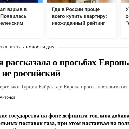
зал взрыв в
Где в России проще
У
 Появилась
всего купить квартиру:
о
Зеленским
неожиданный рейтинг
"
с
026, 00:19 •
НОВОСТИ ДНЯ
я рассказала о просьбах Европ
о не российский
ргетики Турции Байрактар: Европа просит поставить газ 
Антонов
ие государства на фоне дефицита топлива добив
льных поставок газа, при этом настаивая на по