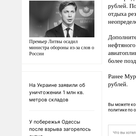
рублей. По
отдыха рез
неопредел
Дополните
Премьер Литвы осадил
нефтяного
министра обороны из-за слов о
авиатоплив
России
более позд
Ранее Му
рублей.
На Украине заявили об
уничтожении 1 млн кв.
метров складов
Вы можете к
политике по 
У побережья Одессы
после взрыва загорелось