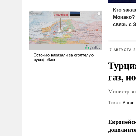
оплачиваться за счет
российских
Кто зака
налогоплательщиков и где
Монако?
Еревану за свои поступки не
связь с 
нужно отвечать.
7 АВГУСТА 2
Турци
газ, н
Министр эне
Tекст:
Антон 
Европейск
дополните