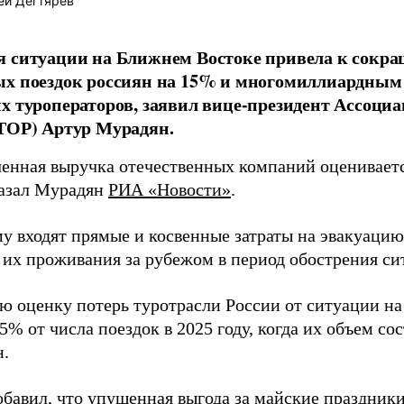
ей Дегтярёв
 ситуации на Ближнем Востоке привела к сокр
ых поездок россиян на 15% и многомиллиардным
х туроператоров, заявил вице-президент Ассоци
ТОР) Артур Мурадян.
енная выручка отечественных компаний оцениваетс
казал Мурадян
РИА «Новости»
.
му входят прямые и косвенные затраты на эвакуацию
 их проживания за рубежом в период обострения си
ю оценку потерь туротрасли России от ситуации н
5% от числа поездок в 2025 году, когда их объем сос
н.
обавил, что упущенная выгода за майские праздники