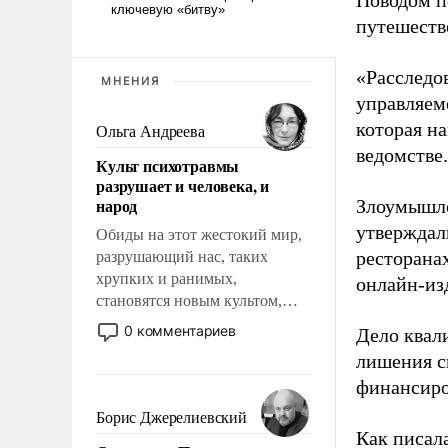
Поводом п
путешеств
«Расследо
МНЕНИЯ
управляем
которая на
Ольга Андреева
ведомстве.
Культ психотравмы
разрушает и человека, и
народ
Злоумышле
утверждали
Обиды на этот жестокий мир,
ресторана
разрушающий нас, таких
хрупких и ранимых,
онлайн-из
становятся новым культом,
постепенно вытесняя и
0 комментариев
Дело квал
отменяя традиционное
лишения с
требование к человеку – быть
финансиро
мужественным и твердым под
ударами судьбы, брать на себя
Борис Джерелиевский
ответственность, помогать
Как писал