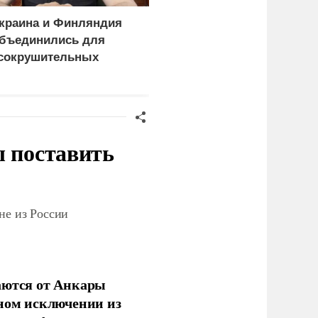
краина и Финляндия
«Генерал-провал»: кака
бъединились для
правда выяснилась про
сокрушительных
Драпатого
анкций" против России
ы поставить
не из России
аются от Анкары
лном исключении из