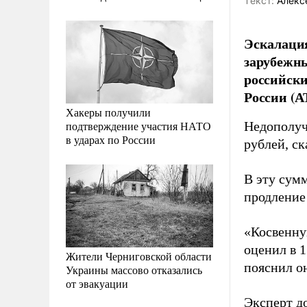
Tекст:
Алекс
Эскалация
зарубежн
российски
России (А
Хакеры получили
подтверждение участия НАТО
Недополуч
в ударах по России
рублей, с
В эту сум
продление
«Косвенну
оценил в 1
Жители Черниговской области
пояснил о
Украины массово отказались
от эвакуации
Эксперт д