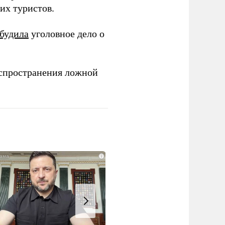
их туристов.
збудила
уголовное дело о
аспространения ложной
i