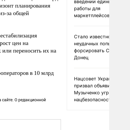
введении единых прави
оризонт планирования
работы для
 из-за общей
маркетплейсов в ЕАЭС
Дестабилизация
Стало известно о
рост цен на
неудачных попытках ВС
к или переносить их на
форсировать Северски
Донец
операторов в 10 млрд
Нацсовет Украины по Т
призвал объявить
Музыченко угрозой
нацбезопасности
 сайте. О редакционной