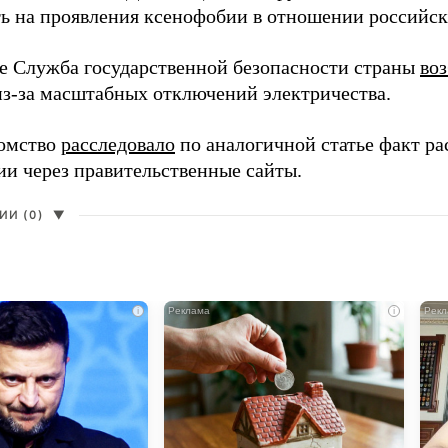
ть на проявления ксенофобии в отношении российск
е Служба государственной безопасности страны
во
из-за масштабных отключений электричества.
омство
расследовало
по аналогичной статье факт р
и через правительственные сайты.
И (0)
▼
i
i