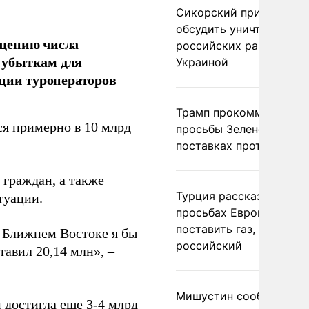
Сикорский призвал
обсудить уничтожение
ащению числа
российских ракет над
 убыткам для
Украиной
ации туроператоров
Трамп прокомментиров
я примерно в 10 млрд
просьбы Зеленского о
поставках противораке
 граждан, а также
Турция рассказала о
туации.
просьбах Европы
поставить газ, но не
а Ближнем Востоке я бы
российский
тавил 20,14 млн», –
Мишустин сообщил о
 достигла еще 3-4 млрд