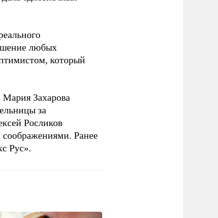
 реального
решение любых
оптимистом, который
 Мария Захарова
ельницы за
ексей Росликов
 соображениями. Ранее
с Рус».