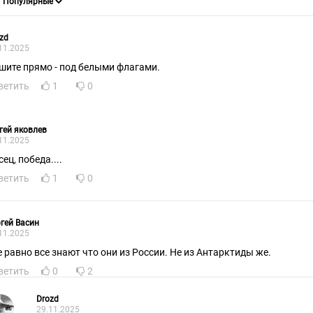
zd
11.2025
шите прямо - под белыми флагами.
ветить
1
0
гей яковлев
11.2025
ец, победа....
ветить
1
0
гей Васин
11.2025
е равно все знают что они из России. Не из Антарктиды же.
ветить
0
2
Drozd
29.11.2025