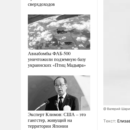
сверхдоходов
Авиабомбы ФАБ-500
уничтожили подземную базу
украинских «Птиц Мадьяра»
@ Валерий Шари
Эксперт Климов: США – это
гангстер, живущий на
Tекст:
Елиза
территории Японии