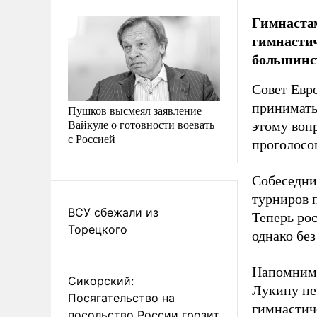
Гимнастам
гимнастич
большинст
Совет Евр
принимать
Пушков высмеял заявление
Вайкуле о готовности воевать
этому воп
с Россией
проголосо
Собеседни
турниров п
ВСУ сбежали из
Теперь ро
Торецкого
однако бе
Напомним,
Сикорский:
Лукину н
Посягательство на
гимнастиче
посольство России грозит