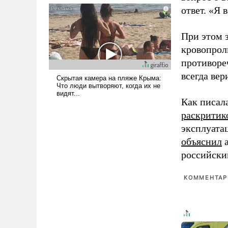
ответ. «Я 
псевдонаучной фантастики,
стало всерьез обсуждаемой
идеей.
При этом з
кровопрол
противоре
всегда вер
Как писал
раскритик
эксплуата
объяснил
а
российски
КОММЕНТАРИ