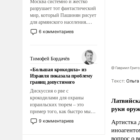
Москва системно и жестко
разрушает тот фантастический
мир, который Пашинян рисует
для армянского населения.
Мир, где этому населению все
6 комментариев
должны просто по
определению, где его
политические прожекты будут
беспрекословно оплачиваться
Тимофей Бордачёв
за счет российских
«Большая крокодила» из
@ Гавриил Григ
налогоплательщиков и где за
Израиля показала проблему
свои поступки не нужно
границ допустимого
Tекст:
Ольга
отвечать.
Дискуссия о рве с
крокодилами для охраны
Латвийска
израильских тюрем – это
руки оруж
пример того, как быстро мы
двигаемся по пути
9 комментариев
Артистка 
революционных изменений.
иноагентом
То, что несколько лет назад
вопрос о 
было образом для