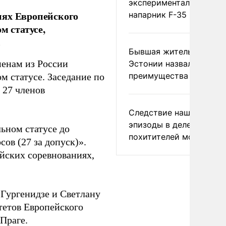
экспериментальный др
иях Европейского
напарник F-35
м статусе,
.
Бывшая жительница
менам из России
Эстонии назвала главн
преимущества России
м статусе. Заседание по
 27 членов
Следствие нашло новы
эпизоды в деле
ьном статусе до
похитителей москвичек
ов (27 за допуск)».
ейских соревнованиях,
Гургенидзе и Светлану
тетов Европейского
 Праге.