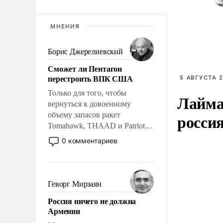
МНЕНИЯ
Борис Джерелиевский
Сможет ли Пентагон
перестроить ВПК США
5 АВГУСТА 2
Только для того, чтобы
Лайма 
вернуться к довоенному
росси
объему запасов ракет
Tomahawk, THAAD и Patriot
США потребуется более трех
0 комментариев
лет. Даже небольшая война с
Ираном опустошила
американские арсеналы.
Сложившаяся ситуация
Геворг Мирзаян
означает многолетний период
Россия ничего не должна
уязвимости США, например,
Армении
перед Китаем.