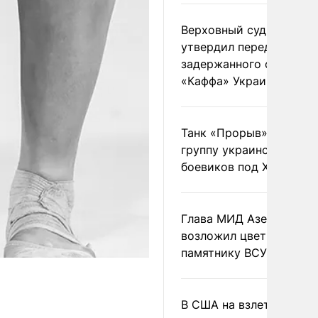
Верховный суд Швеции
утвердил передачу
задержанного сухогруз
«Каффа» Украине
Танк «Прорыв» уничто
группу украинских
боевиков под Харьково
Глава МИД Азербайджа
возложил цветы к
памятнику ВСУ
В США на взлете разби