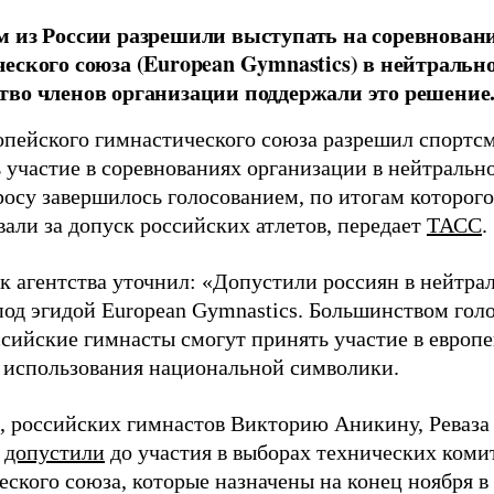
 из России разрешили выступать на соревнован
еского союза (European Gymnastics) в нейтрально
во членов организации поддержали это решение
опейского гимнастического союза разрешил спортс
 участие в соревнованиях организации в нейтрально
росу завершилось голосованием, по итогам которого
вали за допуск российских атлетов, передает
ТАСС
.
к агентства уточнил: «Допустили россиян в нейтрал
од эгидой European Gymnastics. Большинством голос
ссийские гимнасты смогут принять участие в европ
з использования национальной символики.
 российских гимнастов Викторию Аникину, Реваза 
е
допустили
до участия в выборах технических коми
ского союза, которые назначены на конец ноября в