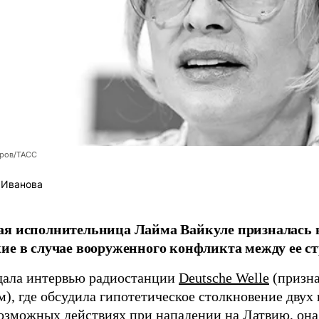
оров/ТАСС
 Иванова
я исполнительница Лайма Вайкуле призналась в
ие в случае вооруженного конфликта между ее ст
дала интервью радиостанции
Deutsche Welle
(призна
), где обсудила гипотетическое столкновение двух 
возможных действиях при нападении на Латвию, она