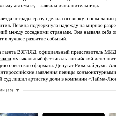
возьму автомат», – заявила исполнительница.
везда эстрады сразу сделала оговорку о нежелании
ития. Певица подчеркнула надежду на мирное раз
чий между соседними странами. Она назвала себя 
ит в лучшее развитие событий.
а газета ВЗГЛЯД, официальный представитель МИД
овала
музыкальный фестиваль латвийской исполнит
цию советского формата. Депутат Рижской думы Ал
нтироссийские заявления певицы конъюнктурными
й суд
лишил
артистку доли в компании «Лайма-Люк
И (83)
▼