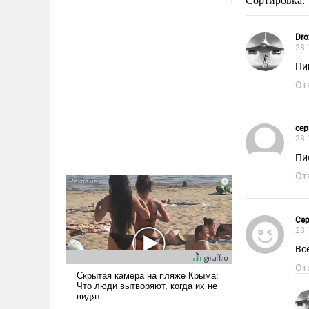
Сортировка:
Dro
28.
Пи
От
сер
28.
Пис
От
Сер
28.
Вс
От