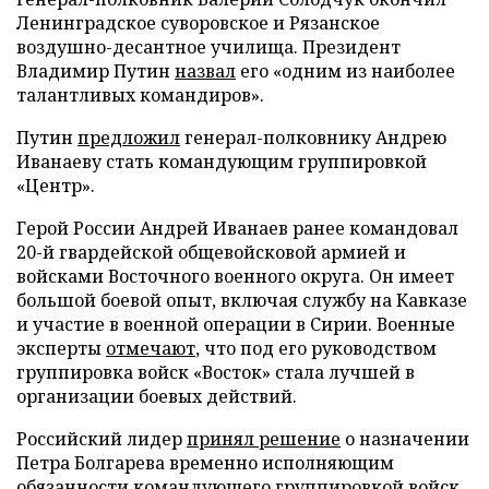
Ленинградское суворовское и Рязанское
воздушно-десантное училища. Президент
Владимир Путин
назвал
его «одним из наиболее
талантливых командиров».
Путин
предложил
генерал-полковнику Андрею
Иванаеву стать командующим группировкой
«Центр».
Герой России Андрей Иванаев ранее командовал
20-й гвардейской общевойсковой армией и
войсками Восточного военного округа. Он имеет
большой боевой опыт, включая службу на Кавказе
и участие в военной операции в Сирии. Военные
эксперты
отмечают
, что под его руководством
группировка войск «Восток» стала лучшей в
организации боевых действий.
Российский лидер
принял решение
о назначении
Петра Болгарева временно исполняющим
обязанности командующего группировкой войск