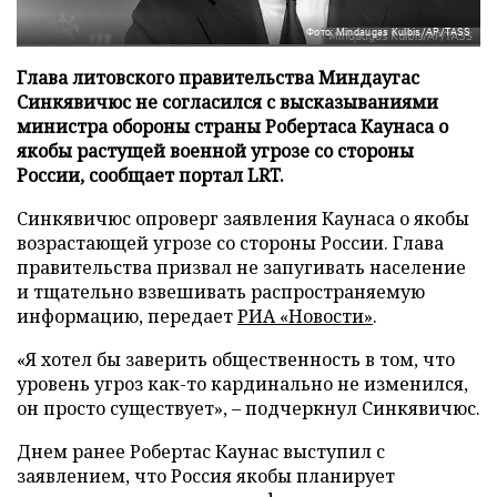
Фото: Mindaugas Kulbis/AP/TASS
Глава литовского правительства Миндаугас
Синкявичюс не согласился с высказываниями
министра обороны страны Робертаса Каунаса о
якобы растущей военной угрозе со стороны
России, сообщает портал LRT.
Синкявичюс опроверг заявления Каунаса о якобы
возрастающей угрозе со стороны России. Глава
правительства призвал не запугивать население
и тщательно взвешивать распространяемую
информацию, передает
РИА «Новости»
.
«Я хотел бы заверить общественность в том, что
уровень угроз как-то кардинально не изменился,
он просто существует», – подчеркнул Синкявичюс.
Днем ранее Робертас Каунас выступил с
заявлением, что Россия якобы планирует