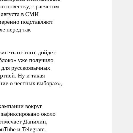
ю повестку, с расчетом
 августа в СМИ
амеренно подставляют
хе перед так
висеть от того, дойдет
блоко» уже получило
а для русскоязычных
ртией. Ну и такая
ние о честных выборах»,
кампании вокруг
о зафиксировано около
 отмечает Данилин,
ouTube и Telegram.