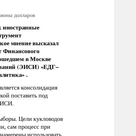
лионы долларов
х иностранные
струмент
кое мнение высказал
нт Финансового
рошедшем в Москве
ований (ЭИСИ) «ЕДГ–
алитика» .
является консолидация
кой поставить под
ЭИСИ.
ыборы. Цели кукловодов
и, сам процесс при
 намерены использовать