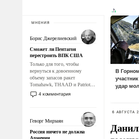
МНЕНИЯ
Борис Джерелиевский
Сможет ли Пентагон
перестроить ВПК США
Только для того, чтобы
вернуться к довоенному
В Горном
объему запасов ракет
участни
Tomahawk, THAAD и Patriot
удар мол
США потребуется более трех
медведе
4 комментария
лет. Даже небольшая война с
Ираном опустошила
американские арсеналы.
6 АВГУСТА 2
Сложившаяся ситуация
Геворг Мирзаян
Данил
означает многолетний период
Россия ничего не должна
уязвимости США, например,
Армении