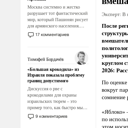
вмеша
перед Китаем.
Москва системно и жестко
Эксперт: В
разрушает тот фантастический
мир, который Пашинян рисует
После рег
для армянского населения.
структуры
Мир, где политические
17 комментариев
прожекты будут безусловно
вмешатель
оплачиваться за счет
политолог
российских
универси
налогоплательщиков и где
Тимофей Бордачёв
круглом с
Еревану за свои поступки не
«Большая крокодила» из
2026: Рас
нужно отвечать.
Израиля показала проблему
границ допустимого
По оценке
Дискуссия о рве с
вокруг па
крокодилами для охраны
сомнение 
израильских тюрем – это
пример того, как быстро мы
«Яблоко» 
двигаемся по пути
9 комментариев
по исполь
революционных изменений.
этом носи
То, что несколько лет назад