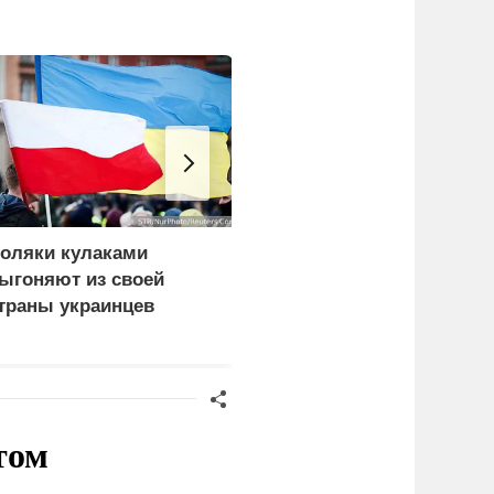
оляки кулаками
ЕС ставит украинских
ыгоняют из своей
уклонистов перед
траны украинцев
выбором между
нищетой и фронтом
том