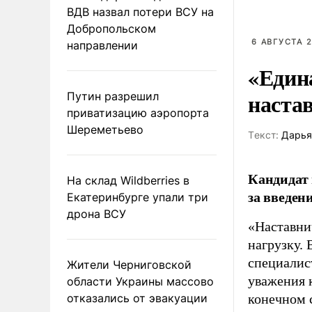
ВДВ назвал потери ВСУ на
Добропольском
6 АВГУСТА 2
направлении
«Един
наста
Путин разрешил
приватизацию аэропорта
Шереметьево
Tекст:
Дарья
Кандидат 
На склад Wildberries в
за введен
Екатеринбурге упали три
дрона ВСУ
«Наставни
нагрузку. 
специалис
Жители Черниговской
уважения к
области Украины массово
отказались от эвакуации
конечном с