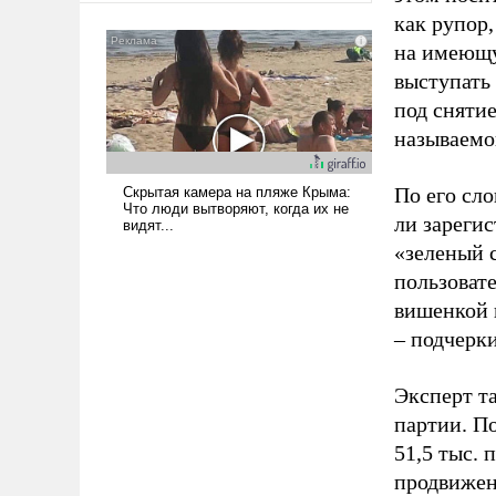
было образом для
как рупор
псевдонаучной фантастики,
на имеющу
стало всерьез обсуждаемой
выступать
идеей.
под снятие
называемо
По его сло
ли зареги
«зеленый 
пользовате
вишенкой 
– подчерк
Эксперт т
партии. П
51,5 тыс.
продвижени