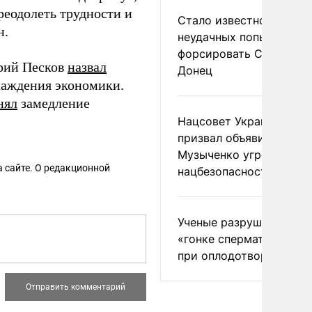
реодолеть трудности и
Стало известно о
н.
неудачных попытках ВС
форсировать Северски
трий Песков
назвал
Донец
лаждения экономики.
нял
замедление
Нацсовет Украины по Т
призвал объявить
Музыченко угрозой
 сайте. О редакционной
нацбезопасности
Ученые разрушили миф
«гонке сперматозоидов
при оплодотворении