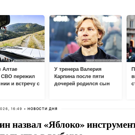
 Алтае
У тренера Валерия
П
к СВО пережил
Карпина после пяти
в
нии и встречу с
дочерей родился сын
с
м
026, 16:49 •
НОВОСТИ ДНЯ
ин назвал «Яблоко» инструмен