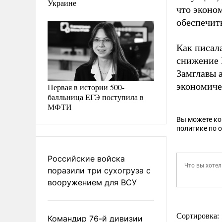
Украине
что эконо
обеспечить
Как писал
снижение 
Замглавы 
экономиче
Первая в истории 500-
балльница ЕГЭ поступила в
МФТИ
Вы можете к
политике по 
Российские войска
поразили три сухогруза с
вооружением для ВСУ
Сортировка:
Командир 76-й дивизии