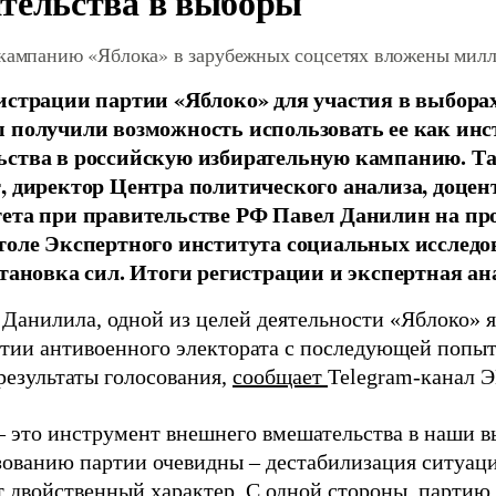
тельства в выборы
 кампанию «Яблока» в зарубежных соцсетях вложены мил
истрации партии «Яблоко» для участия в выбора
 получили возможность использовать ее как ин
ства в российскую избирательную кампанию. Та
, директор Центра политического анализа, доце
тета при правительстве РФ Павел Данилин на п
толе Экспертного института социальных исслед
становка сил. Итоги регистрации и экспертная ан
 Данилила, одной из целей деятельности «Яблоко» 
ртии антивоенного электората с последующей попыт
результаты голосования,
сообщает
Telegram-канал 
– это инструмент внешнего вмешательства в наши в
зованию партии очевидны – дестабилизация ситуаци
т двойственный характер. С одной стороны, партию