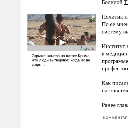
Болилой
Т
Политик п
По ее мне
систему в
Институт 
в медицине
программе
профессио
Как писал
наставнич
Ранее глав
КОММЕНТАРИ