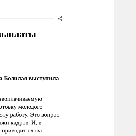
 выплаты
ла Болилая выступила
 неоплачиваемую
готовку молодого
ту работу. Это вопрос
ки кадров. И, в
– приводит слова