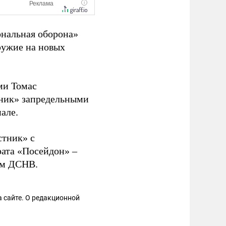
ональная оборона»
оружие на новых
ми Томас
ник» запредельными
але.
стник» с
рата «Посейдон» –
ям ДСНВ.
 сайте. О редакционной