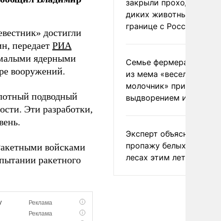
закрыли проходы для
диких животных на
границе с Россией
евестник» достигли
н, передает
РИА
ы малыми ядерными
Семье фермера Уолкер
ре вооружений.
из мема «веселый
молочник» пригрозили
илотный подводный
выдворением из Росси
ости. Эти разработки,
вень.
Эксперт объяснил
пропажу белых грибов 
Ракетными войсками
лесах этим летом
спытании ракетного