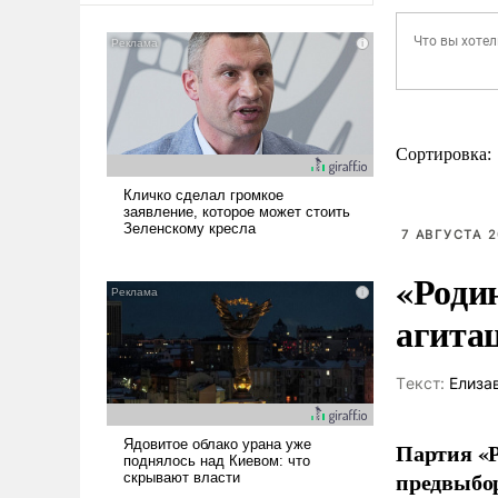
Сортировка:
7 АВГУСТА 2
«Роди
агита
Tекст:
Елиза
Партия «Р
предвыбор