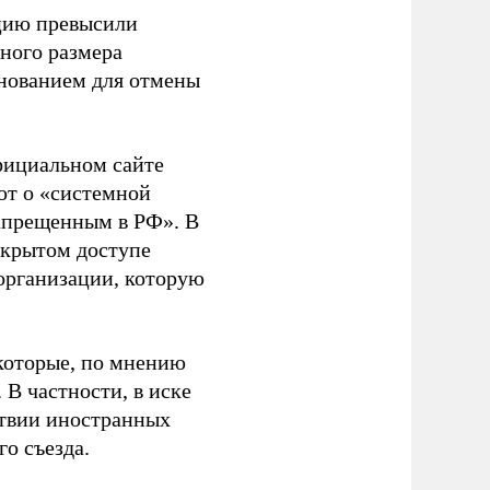
ацию превысили
ного размера
основанием для отмены
фициальном сайте
ют о «системной
апрещенным в РФ». В
ткрытом доступе
организации, которую
которые, по мнению
В частности, в иске
тствии иностранных
о съезда.