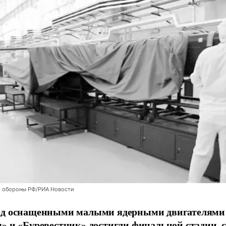
 обороны РФ/РИА Новости
ад оснащенными малыми ядерными двигателями
» и «Буревестник» достигли финальной стадии,