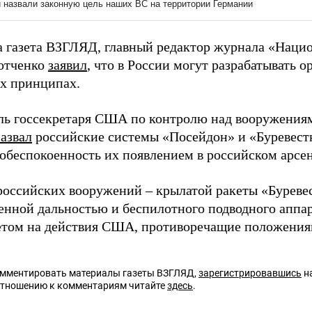
а газета ВЗГЛЯД, главный редактор журнала «Наци
отченко
заявил
, что в России могут разрабатывать 
х принципах.
ль госсекретаря США по контролю над вооружения
азвал
российские системы «Посейдон» и «Буревест
обеспокоенность их появлением в российском арсен
российских вооружений – крылатой ракеты «Буреве
енной дальностью и беспилотного подводного аппа
етом на действия США, противоречащие положени
омментировать материалы газеты ВЗГЛЯД,
зарегистрировавшись
на
отношению к комментариям читайте
здесь
.