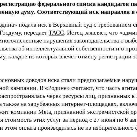
регистрацию федерального списка кандидатов па
венную думу. Соответствующий иск направлен в с
одина» подала иск в Верховный суд с требованием с
 Госдуму, передает
ТАСС
. Истец заявляет, что «адм
многочисленные нарушения законодательства о выбор
ельства об интеллектуальной собственности и о про
му, каждое из которых влечет отмену регистрации 
основных доводов иска стали предполагаемые нару
ной кампании. В «Родине» считают, что часть агит
распространялась через ресурсы лиц, признанных 
 а также на зарубежных интернет-площадках, включа
жит компании Meta, признанной экстремистской ор
 стоимость этих услуг за период с 27 июня по 6 ав
и этом оплата производилась не из избирательного 