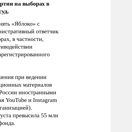
ртии на выборах в
уд.
нять «Яблоко» с
инистративный ответчик
ах, в частности,
тиводействии
зарегистрированного
шения при ведении
ационных материалов
в России иностранными
я YouTube и Instagram
ганизацией).
густа превысила 55 млн
фонда.