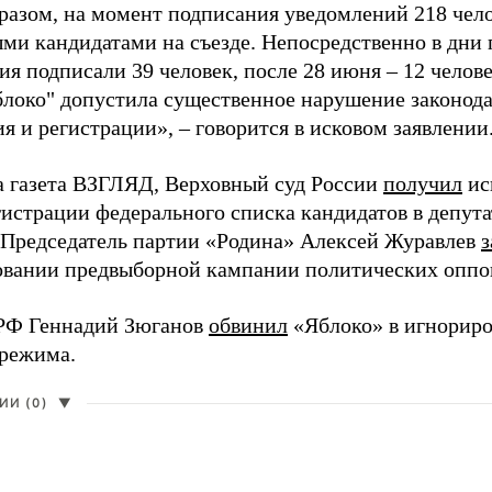
разом, на момент подписания уведомлений 218 чело
ми кандидатами на съезде. Непосредственно в дни 
я подписали 39 человек, после 28 июня – 12 челов
блоко" допустила существенное нарушение законода
 и регистрации», – говорится в исковом заявлении
а газета ВЗГЛЯД, Верховный суд России
получил
ис
гистрации федерального списка кандидатов в депут
 Председатель партии «Родина» Алексей Журавлев
з
вании предвыборной кампании политических оппо
РФ Геннадий Зюганов
обвинил
«Яблоко» в игнорир
 режима.
И (0)
▼