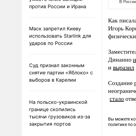
против России и Ирана
Как писал
Игорь Кор
Маск запретил Киеву
использовать Starlink для
физически
ударов по России
Заместите
Динанно
н
Суд признал законным
и
выразил
снятие партии «Яблоко» с
выборов в Карелии
Создание 
неогранич
стало
отв
На польско-украинской
границе скопились
тысячи грузовиков из-за
Вы можете к
закрытия портов
политике по 