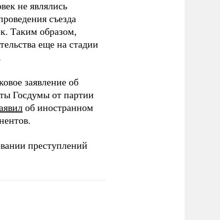
век не являлись
проведения съезда
ек. Таким образом,
тельства еще на стадии
.
ковое заявление об
аты Госдумы от партии
аявил
об иностранном
нентов.
овании преступлений