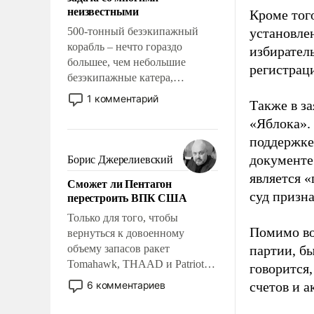
адаптироваться.
неизвестными
Кроме тог
500-тонный безэкипажный
установле
корабль – нечто гораздо
избиратель
большее, чем небольшие
регистрац
безэкипажные катера,
применение которых уже
1 комментарий
Также в з
стало обыденностью. Задача по
«Яблока».
созданию такого корабля очень
сложна и амбициозна. Однако
поддержке
и ее реализация радикально
документе
Борис Джерелиевский
поднимет наши боевые
является 
Сможет ли Пентагон
возможности.
суд призн
перестроить ВПК США
Только для того, чтобы
Помимо во
вернуться к довоенному
объему запасов ракет
партии, б
Tomahawk, THAAD и Patriot
говорится,
США потребуется более трех
6 комментариев
счетов и 
лет. Даже небольшая война с
Ираном опустошила