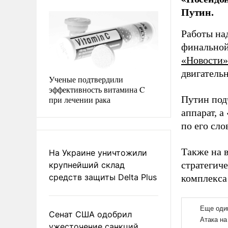
Путин.
Работы на
финальной
«Новости»
двигатель
Ученые подтвердили
эффективность витамина C
Путин под
при лечении рака
аппарат, а
по его сл
Также на 
На Украине уничтожили
стратегич
крупнейший склад
средств защиты Delta Plus
комплекса
Сенат США одобрил
ужесточение санкций