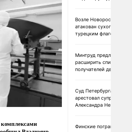
Возле Новороссийска
атакован сухогруз под
турецким флагом
Минтруд предложил
расширить список
получателей двух пенс
Суд Петербурга заочно
арестовал супругу
Александра Невзорова
 комплексами
Финские пограничники
 сообщил Владимир