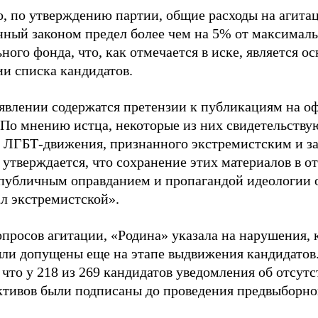
о, по утверждению партии, общие расходы на агит
нный законом предел более чем на 5% от максималь
ного фонда, что, как отмечается в иске, является 
ии списка кандидатов.
аявлении содержатся претензии к публикациям на о
 По мнению истца, некоторые из них свидетельству
 ЛГБТ-движения, признанного экстремистским и з
 утверждается, что сохранение этих материалов в о
«публичным оправданием и пропагандой идеологии 
ал экстремистской».
просов агитации, «Родина» указала на нарушения, 
ыли допущены еще на этапе выдвижения кандидатов. 
 что у 218 из 269 кандидатов уведомления об отсу
активов были подписаны до проведения предвыборног