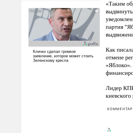
«Таким об
американские арсеналы.
выдвинуты
Сложившаяся ситуация
означает многолетний период
уведомлени
уязвимости США, например,
партия "Я
перед Китаем.
выдвижения
Как писал
отмене ре
«Яблоко».
финансиро
Лидер КП
киевского
КОММЕНТАРИ