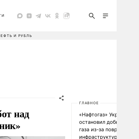
ТИ
НЕФТЬ И РУБЛЬ
ГЛАВНОЕ
бот над
«Нафтогаз» Украины
тник»
остановил добычу нефт
газа из-за повреждения
инфраструктуры