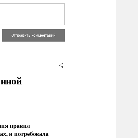
онной
ния правил
ах, и потребовала