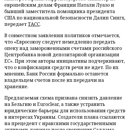
европейским делам Франции Натали Луазо и
бывший заместитель помощника президента
США по национальной безопасности Далип Сингх,
передает
ТАСС
.
В совместном заявлении политиков отмечается,
что «Евросоюзу следует немедленно передать
опеку над замороженными счетами российского
Центробанка новой депозитарной организации
ЕС». При этом авторы инициативы подчеркивают,
что о конфискации средств речи не идет. По их
мнению, Банк России формально останется
владельцем счетов после их передачи на
хранение.
Предлагаемая схема призвана снизить давление
на Бельгию и Euroclear, а также устранить
юридические барьеры для использования средств
в интересах Украины. Создатели плана ссылаются
на прецедент с иракскими государственными
активами, которые после свержения Саддама