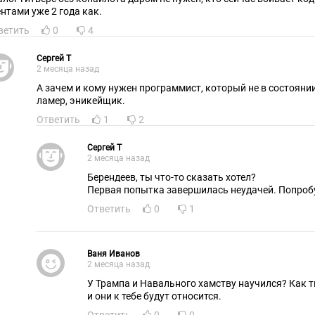
ентами уже 2 года как.
ветить
0
4
Cepгeй T
2 месяца назад
А зачем и кому нужен программист, который не в состояни
ламер, эникейщик.
Ответить
1
2
Cepгeй T
2 месяца назад
Берендеев, ты что-то сказать хотел?
Первая попытка завершилась неудачей. Попробу
Ответить
0
1
Ваня Иванов
2 месяца назад
У Трампа и Навального хамству научился? Как т
и они к тебе будут относится.