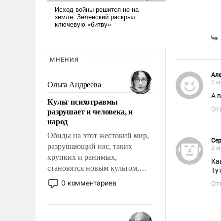
МНЕНИЯ
Але
2 м
Ольга Андреева
А 
Культ психотравмы
От
разрушает и человека, и
народ
Обиды на этот жестокий мир,
Cep
разрушающий нас, таких
2 м
хрупких и ранимых,
Ка
становятся новым культом,
Ту
постепенно вытесняя и
0 комментариев
От
отменяя традиционное
требование к человеку – быть
мужественным и твердым под