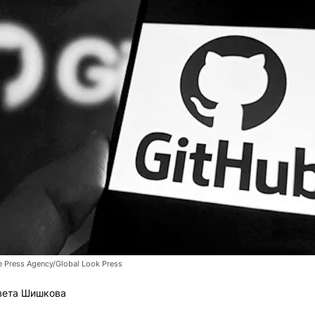
 Press Agency/Global Look Press
вета Шишкова