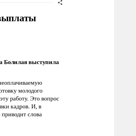
 выплаты
ла Болилая выступила
 неоплачиваемую
готовку молодого
ту работу. Это вопрос
ки кадров. И, в
– приводит слова