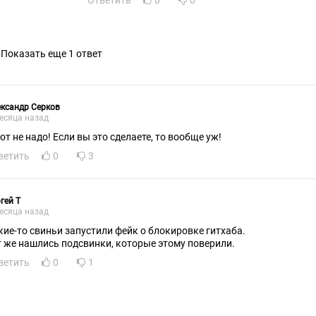
Ответить
0
0
Показать еще 1 ответ
ксандр Серков
есяца назад
вот не надо! Если вы это сделаете, то вообще уж!
ветить
0
3
гeй T
есяца назад
кие-то свиньи запустили фейк о блокировке гитхаба.
т же нашлись подсвинки, которые этому поверили.
ветить
0
1