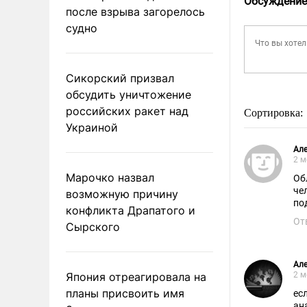
Обсуждение
после взрыва загорелось
судно
Сикорский призвал
обсудить уничтожение
российских ракет над
Сортировка:
Украиной
Але
2 м
Марочко назвал
Об
че
возможную причину
по
конфликта Драпатого и
От
Сырского
Але
Япония отреагировала на
2 м
планы присвоить имя
если 
ан