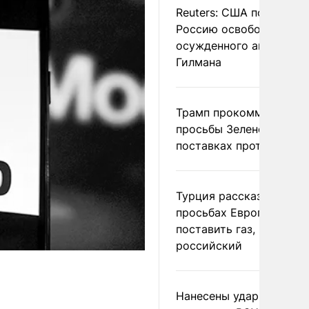
Reuters: США попросил
Россию освободить
осужденного американ
Гилмана
Трамп прокомментиров
просьбы Зеленского о
поставках противораке
Турция рассказала о
просьбах Европы
поставить газ, но не
российский
Нанесены удары по