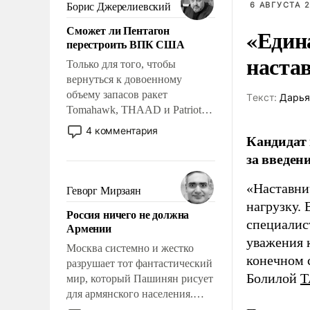
ударами судьбы, брать на себя
6 АВГУСТА 2
Борис Джерелиевский
ответственность, помогать
Сможет ли Пентагон
«Един
слабым, идти вперед и
перестроить ВПК США
адаптироваться.
наста
Только для того, чтобы
вернуться к довоенному
объему запасов ракет
Tекст:
Дарья
Tomahawk, THAAD и Patriot
США потребуется более трех
4 комментария
Кандидат 
лет. Даже небольшая война с
за введен
Ираном опустошила
американские арсеналы.
Сложившаяся ситуация
«Наставни
Геворг Мирзаян
означает многолетний период
нагрузку. 
Россия ничего не должна
уязвимости США, например,
специалис
Армении
перед Китаем.
уважения к
Москва системно и жестко
конечном с
разрушает тот фантастический
Болилой
Т
мир, который Пашинян рисует
для армянского населения.
Мир, где политические