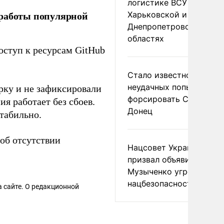
логистике ВСУ в
 работы популярной
Харьковской и
Днепропетровской
областях
ступ к ресурсам GitHub
Стало известно о
неудачных попытках ВС
рку и не зафиксировали
форсировать Северски
 работает без сбоев.
Донец
табильно.
об отсутствии
Нацсовет Украины по Т
призвал объявить
Музыченко угрозой
нацбезопасности
 сайте. О редакционной