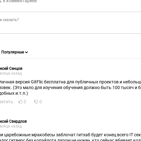
:
8
комментариев
ксей Сенцов
есяца назад
лачная версия GitFlic бесплатна для публичных проектов и неболь
ловек. (Это мало для изучения обучения должно быть 100 тысяч и 
добных и.т.п.)
ветить
0
0
ксей Свердлов
есяца назад
царебожные мракобесы заблочат гитхаб будет конец всего IT сектора, мгновенный. Наш
алог гитверс без копайлота даром не нужен, кто сейчас вбивает ко