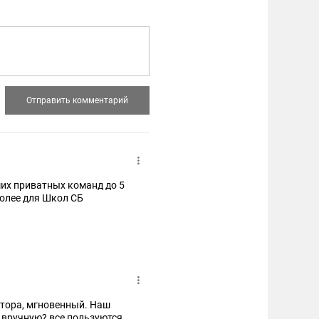
ших приватных команд до 5
более для Школ СБ
д вручную? все пользуются