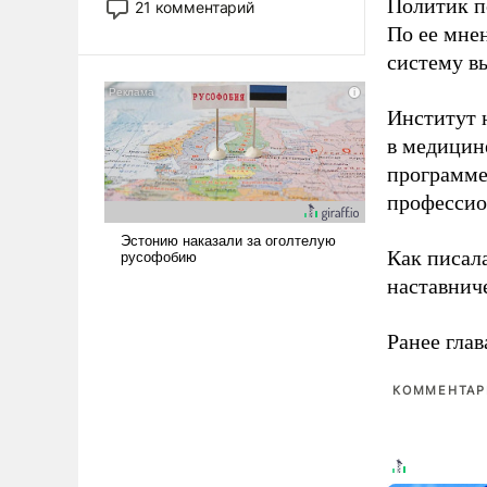
Политик п
21 комментарий
прожекты будут безусловно
По ее мне
оплачиваться за счет
систему в
российских
налогоплательщиков и где
Институт 
Еревану за свои поступки не
нужно отвечать.
в медицине
программе
профессио
Как писал
наставнич
Ранее глав
КОММЕНТАРИ