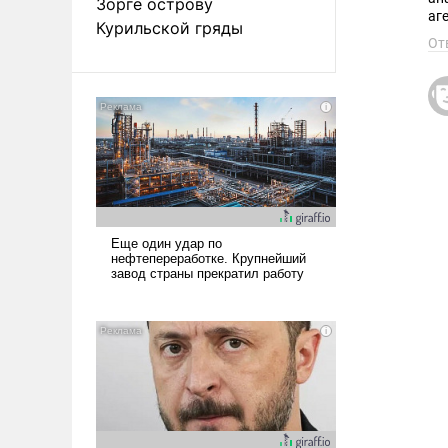
Зорге острову
аг
Курильской гряды
От