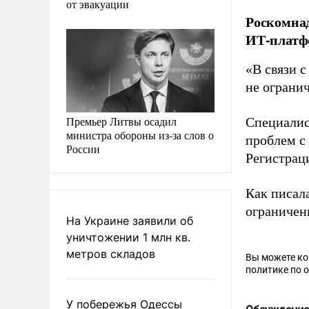
от эвакуации
Роскомнад
ИТ-платф
«В связи 
не огранич
Премьер Литвы осадил
Специалис
министра обороны из-за слов о
проблем с
России
Регистрац
Как писал
ограничени
На Украине заявили об
уничтожении 1 млн кв.
метров складов
Вы можете к
политике по 
У побережья Одессы