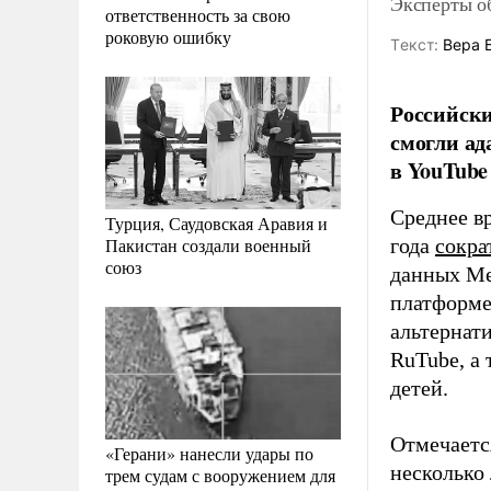
Эксперты о
ответственность за свою
роковую ошибку
Tекст:
Вера 
Российски
смогли ад
в YouTube
Среднее в
Турция, Саудовская Аравия и
Пакистан создали военный
года
сокра
союз
данных Me
платформе
альтернат
RuTube, а 
детей.
Отмечается
«Герани» нанесли удары по
несколько 
трем судам с вооружением для