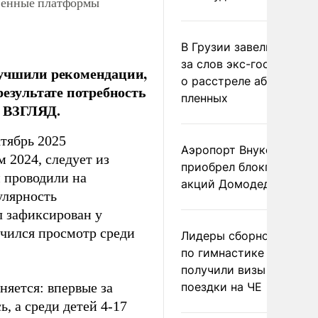
твенные платформы
В Грузии завели дело и
за слов экс-госминист
лучшили рекомендации,
о расстреле абхазских
результате потребность
пленных
е ВЗГЛЯД.
тябрь 2025
Аэропорт Внуково
 2024, следует из
приобрел блокпакет
 проводили на
акций Домодедово
улярность
л зафиксирован у
ичился просмотр среди
Лидеры сборной Росси
по гимнастике не
получили визы для
няется: впервые за
поездки на ЧЕ
, а среди детей 4-17