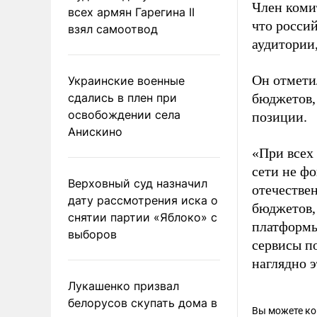
Член коми
всех армян Гарегина II
что росси
взял самоотвод
аудитории
Он отмети
Украинские военные
сдались в плен при
бюджетов,
освобождении села
позиции.
Анискино
«При всех
сети не ф
Верховный суд назначил
отечестве
дату рассмотрения иска о
бюджетов,
снятии партии «Яблоко» с
платформы
выборов
сервисы п
наглядно 
Лукашенко призвал
белорусов скупать дома в
Вы можете к