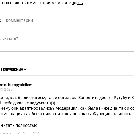
отношению к комментариям читайте
здесь
.
:
1
комментарий
kolai Kuropyatnikov
11.2025
ехня, как были отстоем, так и остались. Запретите доступ Рутубу и В
Н себе даже не подумает ))))
к чему они адаптировались? Модерация, как была ниже дна, так и о
комендаций как была никакой, так и осталась. Функциональность -
и все депутаты на какой планете живут? )))
Читать полностью
ветить
2
0