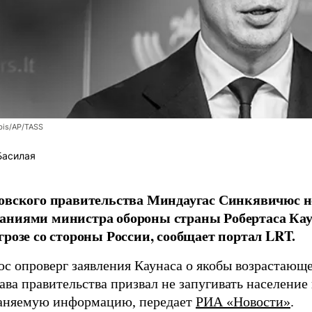
bis/AP/TASS
Басилая
овского правительства Миндаугас Синкявичюс не
аниями министра обороны страны Робертаса Кау
грозе со стороны России, сообщает портал LRT.
с опроверг заявления Каунаса о якобы возрастающе
ава правительства призвал не запугивать население
аняемую информацию, передает
РИА «Новости»
.