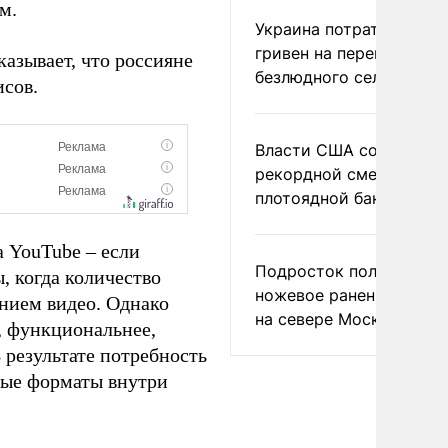
м.
Украина потратила 1 мл
гривен на переименова
азывает, что россияне
безлюдного села
исов.
Власти США сообщили 
рекордной смертности 
плотоядной бактерии
а YouTube – если
Подросток получил
, когда количество
ножевое ранение в дра
ением видео. Однако
на севере Москвы
, функциональнее,
результате потребность
ные форматы внутри