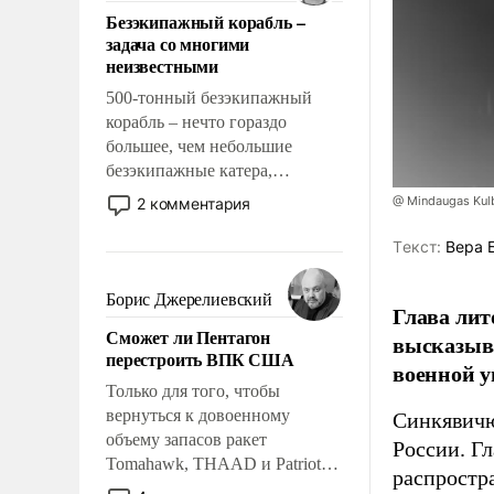
ответственность, помогать
Безэкипажный корабль –
слабым, идти вперед и
задача со многими
адаптироваться.
неизвестными
500-тонный безэкипажный
корабль – нечто гораздо
большее, чем небольшие
безэкипажные катера,
применение которых уже
@ Mindaugas Kul
2 комментария
стало обыденностью. Задача по
созданию такого корабля очень
Tекст:
Вера 
сложна и амбициозна. Однако
и ее реализация радикально
Борис Джерелиевский
Глава лит
поднимет наши боевые
Сможет ли Пентагон
высказыв
возможности.
перестроить ВПК США
военной у
Только для того, чтобы
вернуться к довоенному
Синкявичю
объему запасов ракет
России. Гл
Tomahawk, THAAD и Patriot
распростр
США потребуется более трех