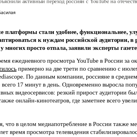
бъяснили активный переход россиян с YouTube на отечес
Басилая
е платформы стали удобнее, функциональнее, у
аптироваться к нуждам российской аудитории, в 
 у многих просто отпала, заявили эксперты газет
ремя ежедневного просмотра YouTube в России за ок
тилось
примерно на две трети по сравнению с июлем
diascope. По данным компании, россияне в среднем
 всего 17 минут в день. Одновременно выросла поп
ивных видеосервисов: резкий прирост аудитории бы
также онлайн-кинотеатров, где заметнее всего увел
, что в целом медиапотребление в России также ме
лет время просмотра телевидения стабилизировалось