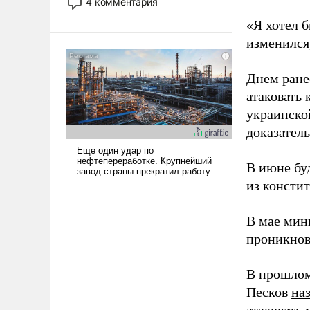
4 комментария
лет. Даже небольшая война с
«Я хотел б
Ираном опустошила
изменился
американские арсеналы.
Сложившаяся ситуация
означает многолетний период
Днем ране
уязвимости США, например,
атаковать
перед Китаем.
украинско
доказатель
В июне бу
из консти
В мае мин
проникнов
В прошлом
Песков
на