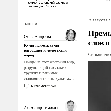
7 АВГУСТА 2
МНЕНИЯ
Премь
Ольга Андреева
слов о
Культ психотравмы
разрушает и человека, и
Синкявичюс
народ
Обиды на этот жестокий мир,
разрушающий нас, таких
хрупких и ранимых,
становятся новым культом,
постепенно вытесняя и
4 комментария
отменяя традиционное
требование к человеку – быть
мужественным и твердым под
ударами судьбы, брать на себя
Александр Тимохин