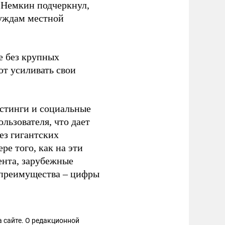
 Немкин подчеркнул,
нуждам местной
е без крупных
ют усиливать свои
стинги и социальные
льзователя, что дает
ез гигантских
е того, как на эти
ента, зарубежные
 преимущества – цифры
 сайте. О редакционной