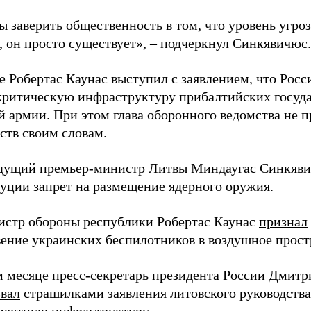
ы заверить общественность в том, что уровень угро
, он просто существует», – подчеркнул Синкявичюс.
е Робертас Каунас выступил с заявлением, что Росс
 критическую инфраструктуру прибалтийских госуда
й армии. При этом глава оборонного ведомства не 
ств своим словам.
дущий премьер-министр Литвы Миндаугас Синкяв
туции запрет на размещение ядерного оружия.
истр обороны республики Робертас Каунас
признал
ение украинских беспилотников в воздушное прост
 месяце пресс-секретарь президента России Дмитр
звал
страшилками заявления литовского руководств