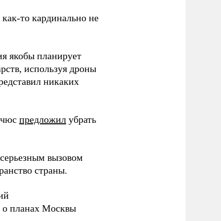
з как-то кардинально не
ия якобы планирует
рств, используя дроны
представил никаких
ичюс
предложил
убрать
серьезным вызовом
ранство страны.
ий
а о планах Москвы