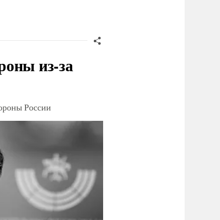
роны из-за
тороны России