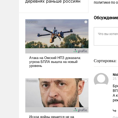
деревнях раньше россиян
политике по 
Обсуждение
Сортировка:
Nic
25.
Бр
ВП
А 
ре
Эт
От