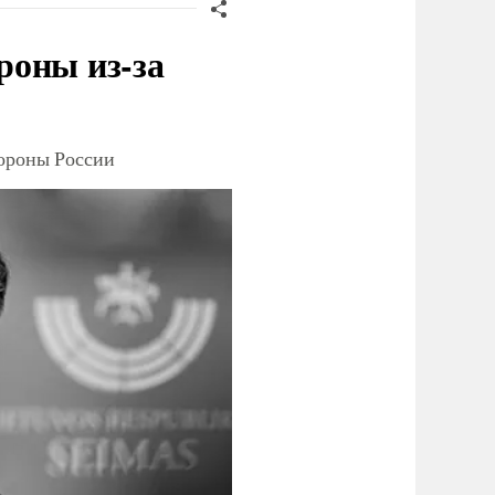
роны из-за
тороны России