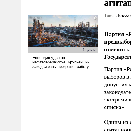
агита
Ираном опустошила
американские арсеналы.
Tекст:
Елиза
Сложившаяся ситуация
означает многолетний период
уязвимости США, например,
Партия «Р
перед Китаем.
предвыбор
отменить 
Государст
Партия «Р
выборов в
допустил 
законодат
экстремиз
списка».
Одним из 
агитацион