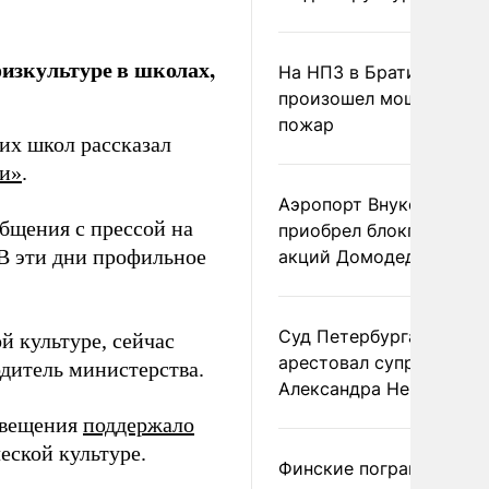
изкультуре в школах,
На НПЗ в Братиславе
произошел мощный
пожар
их школ рассказал
и»
.
Аэропорт Внуково
общения с прессой на
приобрел блокпакет
 В эти дни профильное
акций Домодедово
Суд Петербурга заочно
й культуре, сейчас
арестовал супругу
одитель министерства.
Александра Невзорова
свещения
поддержало
ской культуре.
Финские пограничники