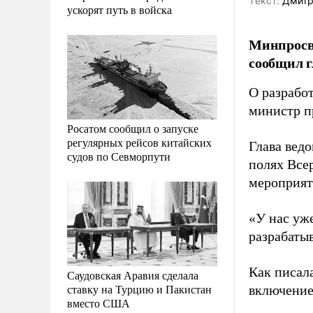
Tекст:
Дмитр
ускорят путь в войска
Минпросв
сообщил г
О разрабо
министр п
Росатом сообщил о запуске
регулярных рейсов китайских
Глава ведо
судов по Севморпути
полях Все
мероприят
«У нас уж
разрабаты
Как писал
Саудовская Аравия сделала
ставку на Турцию и Пакистан
включение
вместо США