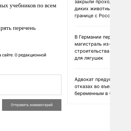
закрыли проходы для
ных учебников по всем
диких животных на
границе с Россией
рять перечень
В Германии перекрыли
магистраль из-за
строительства тоннеле
 сайте. О редакционной
для лягушек
Адвокат предупредил о
отказах во въезде
беременным в США