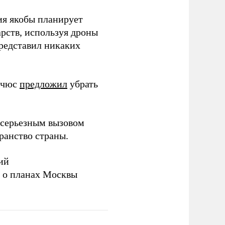
ия якобы планирует
рств, используя дроны
представил никаких
ичюс
предложил
убрать
серьезным вызовом
ранство страны.
ий
а о планах Москвы