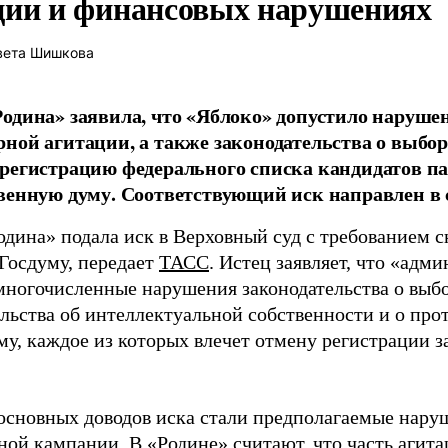
ции и финансовых нарушениях
вета Шишкова
одина» заявила, что «Яблоко» допустило наруше
ной агитации, а также законодательства о выбор
регистрацию федерального списка кандидатов па
венную думу. Соответствующий иск направлен в с
одина» подала иск в Верховный суд с требованием с
 Госдуму, передает
ТАСС
. Истец заявляет, что «адм
многочисленные нарушения законодательства о выбор
ельства об интеллектуальной собственности и о про
му, каждое из которых влечет отмену регистрации 
основных доводов иска стали предполагаемые нару
ной кампании. В «Родине» считают, что часть агит