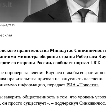
bis/AP/TASS
Басилая
овского правительства Миндаугас Синкявичюс не
аниями министра обороны страны Робертаса Кау
грозе со стороны России, сообщает портал LRT.
с опроверг заявления Каунаса о якобы возрастающе
ава правительства призвал не запугивать население
аняемую информацию, передает
РИА «Новости»
.
ы заверить общественность в том, что уровень угро
, он просто существует», – подчеркнул Синкявичюс.