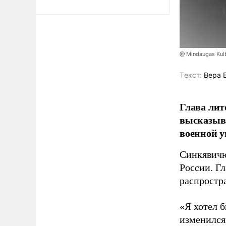
@ Mindaugas Kul
Tекст:
Вера 
Глава лит
высказыв
военной у
Синкявичю
России. Гл
распростр
«Я хотел б
изменился