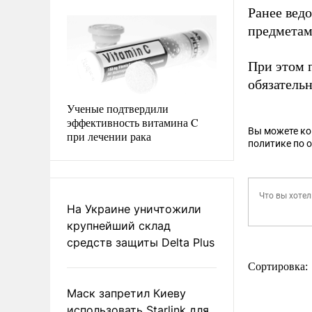
Ранее вед
предметам
При этом 
обязатель
Ученые подтвердили
эффективность витамина C
Вы можете к
при лечении рака
политике по 
На Украине уничтожили
крупнейший склад
средств защиты Delta Plus
Сортировка:
Маск запретил Киеву
использовать Starlink для