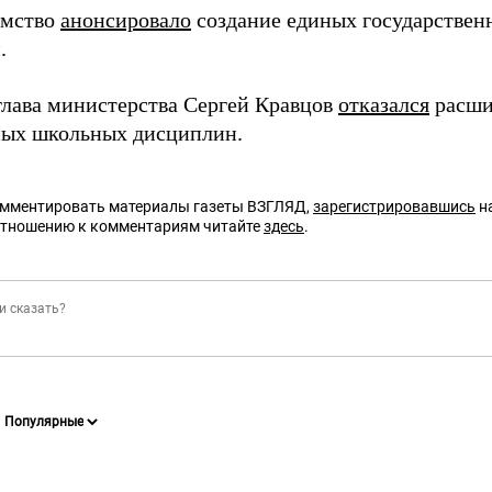
омство
анонсировало
создание единых государствен
.
глава министерства Сергей Кравцов
отказался
расши
ных школьных дисциплин.
омментировать материалы газеты ВЗГЛЯД,
зарегистрировавшись
на
отношению к комментариям читайте
здесь
.