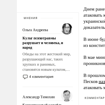
Днем ране
атаковать
МНЕНИЯ
украинско
доказатель
Ольга Андреева
Культ психотравмы
В июне бу
разрушает и человека, и
из консти
народ
Обиды на этот жестокий мир,
В мае мин
разрушающий нас, таких
проникнов
хрупких и ранимых,
становятся новым культом,
постепенно вытесняя и
В прошлом
4 комментария
отменяя традиционное
Песков
на
требование к человеку – быть
атаковать
мужественным и твердым под
ударами судьбы, брать на себя
Александр Тимохин
КОММЕНТАРИ
ответственность, помогать
Безэкипажный корабль –