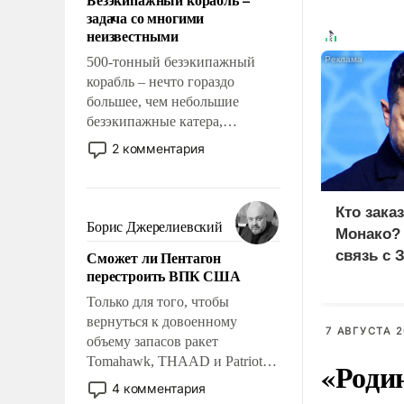
слабым, идти вперед и
задача со многими
адаптироваться.
неизвестными
500-тонный безэкипажный
корабль – нечто гораздо
большее, чем небольшие
безэкипажные катера,
применение которых уже
2 комментария
стало обыденностью. Задача по
созданию такого корабля очень
сложна и амбициозна. Однако
Кто зака
и ее реализация радикально
Борис Джерелиевский
Монако?
поднимет наши боевые
Сможет ли Пентагон
связь с 
возможности.
перестроить ВПК США
Только для того, чтобы
вернуться к довоенному
7 АВГУСТА 2
объему запасов ракет
Tomahawk, THAAD и Patriot
«Роди
США потребуется более трех
4 комментария
лет. Даже небольшая война с