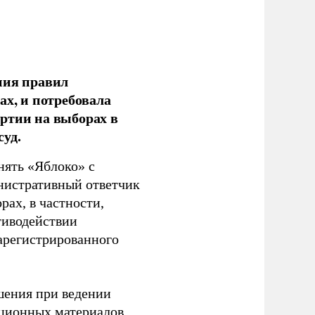
ния правил
ах, и потребовала
ртии на выборах в
уд.
нять «Яблоко» с
инистративный ответчик
ах, в частности,
тиводействии
зарегистрированного
шения при ведении
ационных материалов