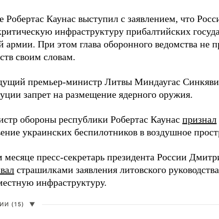
е Робертас Каунас выступил с заявлением, что Росс
 критическую инфраструктуру прибалтийских госуда
й армии. При этом глава оборонного ведомства не 
ств своим словам.
дущий премьер-министр Литвы Миндаугас Синкяв
туции запрет на размещение ядерного оружия.
истр обороны республики Робертас Каунас
признал
ение украинских беспилотников в воздушное прост
 месяце пресс-секретарь президента России Дмитр
звал
страшилками заявления литовского руководств
 местную инфраструктуру.
И (15)
▼