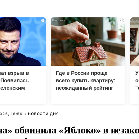
i
i
зал взрыв в
Где в России проще
У
 Появилась
всего купить квартиру:
о
Зеленским
неожиданный рейтинг
"
с
026, 16:56 •
НОВОСТИ ДНЯ
на» обвинила «Яблоко» в незак