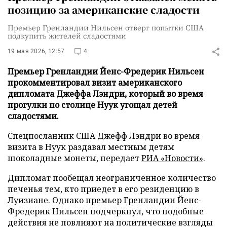
позицию за американские сладости
Премьер Гренландии Нильсен отверг попытки США
подкупить жителей сладостями
19 мая 2026, 12:57
4
Премьер Гренландии Йенс-Фредерик Нильсен
прокомментировал визит американского
дипломата Джеффа Лэндри, который во время
прогулки по столице Нуук угощал детей
сладостями.
Спецпосланник США Джефф Лэндри во время
визита в Нуук раздавал местным детям
шоколадные монеты, передает
РИА «Новости»
.
Дипломат пообещал неограниченное количество
печенья тем, кто приедет в его резиденцию в
Луизиане. Однако премьер Гренландии Йенс-
Фредерик Нильсен подчеркнул, что подобные
действия не повлияют на политические взгляды