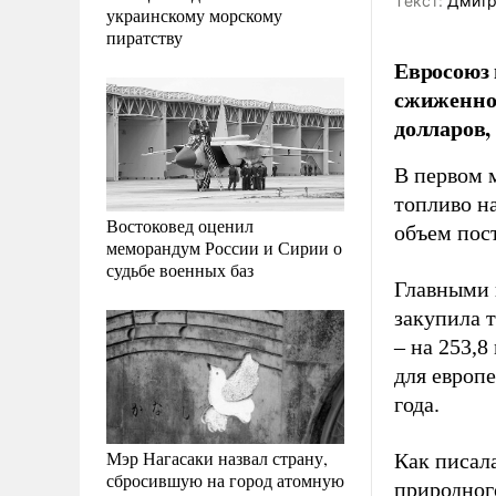
Tекст:
Дмитр
украинскому морскому
пиратству
Евросоюз 
сжиженног
долларов,
В первом 
топливо на
Востоковед оценил
объем пос
меморандум России и Сирии о
судьбе военных баз
Главными 
закупила т
– на 253,
для европ
года.
Мэр Нагасаки назвал страну,
Как писал
сбросившую на город атомную
природног