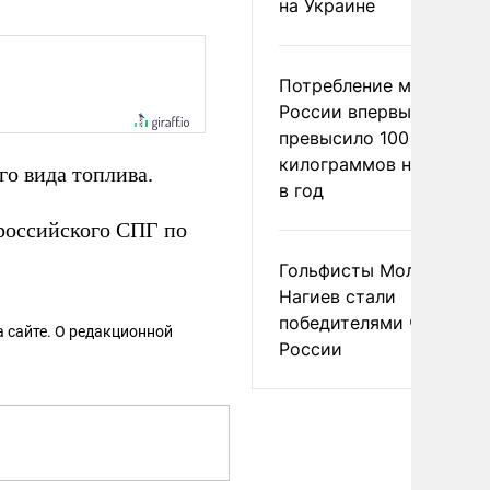
на Украине
Потребление мяса в
России впервые
превысило 100
килограммов на челове
о вида топлива.
в год
 российского СПГ по
Гольфисты Молоканова
Нагиев стали
победителями чемпион
 сайте. О редакционной
России