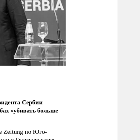
зидента Сербии
бах «убивать больше
e Zeitung по Юго-
ии в Белграде главе