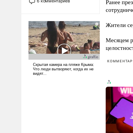
6 комментариев
Ранее пре
стало обыденностью. Задача по
сотруднич
созданию такого корабля очень
сложна и амбициозна. Однако
Жители се
и ее реализация радикально
поднимет наши боевые
возможности.
Месяцем р
целостнос
КОММЕНТАРИ