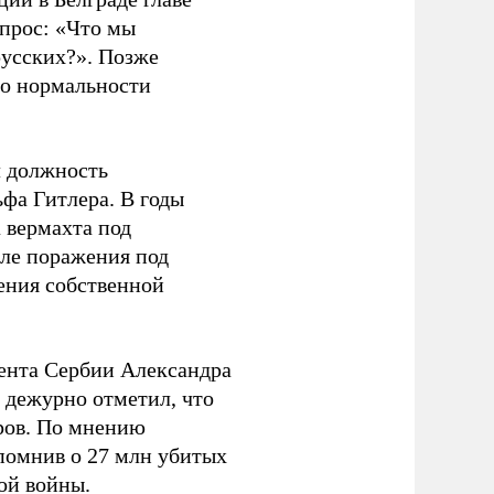
прос: «Что мы
русских?». Позже
 о нормальности
л должность
фа Гитлера. В годы
 вермахта под
ле поражения под
ения собственной
ента Сербии Александра
 дежурно отметил, что
оров. По мнению
апомнив о 27 млн убитых
ой войны.