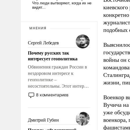
киевского
конкретно
журналист
МНЕНИЯ
подобных 
Сергей Лебедев
Выяснилос
государст
Почему русских так
интересует геополитика
войны он 
командова
Обвинения граждан России в
нездоровом интересе к
Сталингра
геополитике –
жизни, пи
несостоятельны. Этот интерес
рационален и прагматичен. Он
8 комментариев
Военкор в
обусловлен тысячелетним
Вучича на
опытом выживания в крайне
непростых условиях и
уже обсуд
фундаментальным знанием,
военкора,
Дмитрий Губин
что мировая политика имеет
фашистами
Почему «объясняющий