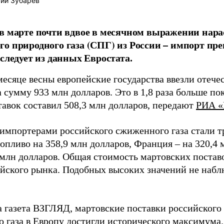
ий Зубарев
в марте почти вдвое в месячном выражении нара
о природного газа (СПГ) из России – импорт пр
 следует из данных Евростата.
месяце весны европейские государства ввезли отече
 сумму 933 млн долларов. Это в 1,8 раза больше пок
тавок составил 508,3 млн долларов, передают
РИА «
импортерами российского сжиженного газа стали т
опливо на 358,9 млн долларов, Франция – на 320,4 
8 млн долларов. Общая стоимость мартовских поста
ейского рынка. Подобных высоких значений не набл
а газета ВЗГЛЯД, мартовские поставки российског
о газа в Европу
достигли
исторического максимума.