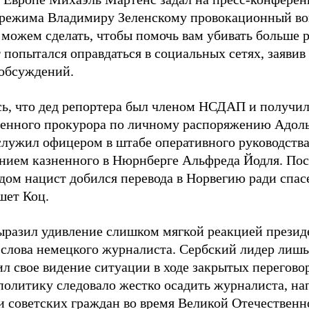
 режима Владимиру Зеленскому провокационный во
 можем сделать, чтобы помочь вам убивать больше 
 попытался оправдаться в социальных сетях, заявив
обсуждений.
ь, что дед репортера был членом НСДАП и получи
венного прокурора по личному распоряжению Адоль
служил офицером в штабе оперативного руководства
нием казненного в Нюрнберге Альфреда Йодля. Пос
дом нацист добился перевода в Норвегию ради спас
шет Коц.
ыразил удивление слишком мягкой реакцией презид
 слова немецкого журналиста. Сербский лидер лишь
ил свое видение ситуации в ходе закрытых перегов
 политику следовало жестко осадить журналиста, н
 советских граждан во время Великой Отечественн