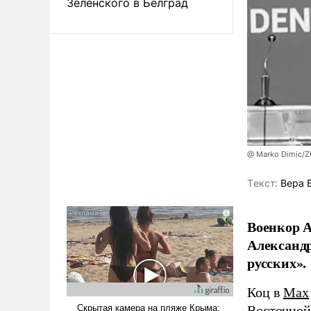
Зеленского в Белград
@ Marko Dimic/
Tекст:
Вера 
Военкор А
Александр
русских».
Коц в
Мах
Восточной