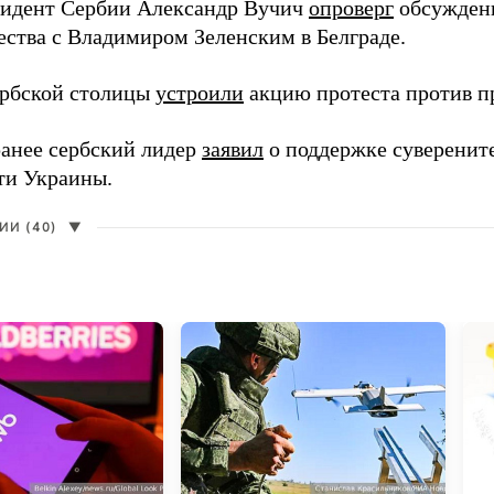
зидент Сербии Александр Вучич
опроверг
обсуждени
ества с Владимиром Зеленским в Белграде.
рбской столицы
устроили
акцию протеста против пр
анее сербский лидер
заявил
о поддержке суверенит
ти Украины.
И (40)
▼