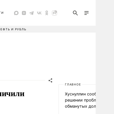
ТИ
НЕФТЬ И РУБЛЬ
ГЛАВНОЕ
личили
Хуснуллин сообщил о
решении проблемы
обманутых дольщиков