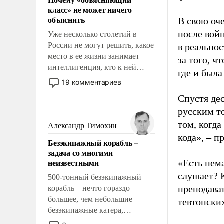
свойство заявляться на порог
класс» не может ничего
нашего дома.
объяснить
В свою оч
после вой
Уже несколько столетий в
России не могут решить, какое
в реальнос
место в ее жизни занимает
за того, ч
интеллигенция, кто к ней
где и была
принадлежит, а кого из нее
19 комментариев
исключили с правом
Спустя де
восстановления и без оного. И
русским т
чем она отличается от просто
образованных людей. Иногда
том, когда
Александр Тимохин
казалось, что эти вопросы
кода», – 
Безэкипажный корабль –
решены раз и навсегда, но –
задача со многими
нет, не решены.
неизвестными
«Есть нема
слушает? 
500-тонный безэкипажный
преподава
корабль – нечто гораздо
большее, чем небольшие
тевтонски
безэкипажные катера,
применение которых уже