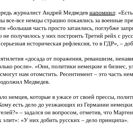
ередь журналист Андрей Медведев
напомнил
: «Ест
ны все-все немцы страшно покаялись за военные пр
ти «большая часть просто затаились, поглубже запря
то не получилось у них построить Третий рейх с ру
 серьезная историческая рефлексия, то в ГДР», – до
сятилетия «досада от поражения, реваншизм, ненав
олько росли». «Они, политики немецкие и бизнес, у
 смогут нам отомстить. Ресентимент – это часть не
продолжил Медведев.
ло немцев, которые в ужасе от своей прессы, полит
Кому есть дело до уезжающих из Германии немецки
телей?» – задался он вопросом, отметив, что Марте
х элит»: «У них добить русских – дело принципа».