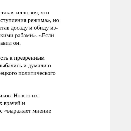
ь такая иллюзия, что
еступления режима», но
тав досаду и обиду из-
сскими рабами». «Если
бавил он.
исть к презренным
лыбались и думали о
мецкого политического
иков. Но кто их
х врачей и
нс «выражает мнение