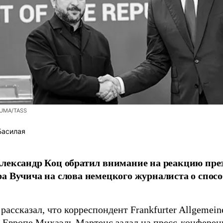
ZUMA/TASS
Басилая
лександр Коц обратил внимание на реакцию пре
а Вучича на слова немецкого журналиста о спосо
рассказал, что корреспондент Frankfurter Allgemein
 Европе Михаэль Мартенс задал на пресс-конференц