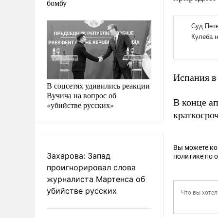
бомбу
Испания в
В соцсетях удивились реакции
Вучича на вопрос об
В конце а
«убийстве русских»
краткосро
Вы можете к
Захарова: Запад
политике по 
проигнорировал слова
журналиста Мартенса об
убийстве русских