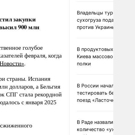
Владельцы турецкого
стил закупки
сухогруза подадут иск
евысил 900 млн
против Украины в Гаагу
ственное голубое
В продуктовых магазин
азателей февраля, когда
Киева массово опустел
Новости»
.
полки
ри страны. Испания
В России начали
млн долларов, а Бельгия
тестировать беспилотн
вок СПГ стала рекордной
поезд «Ласточка»
юдалось с января 2025
В Раде назвали
о сжиженного
количество «ухилянтов