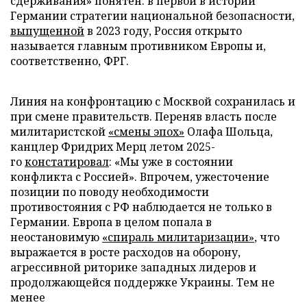
сдерживания» понятен: в первой в истории
Германии стратегии национальной безопасности,
выпущенной
в 2023 году, Россия открыто
называется главным противником Европы и,
соответственно, ФРГ.
Линия на конфронтацию с Москвой сохранилась и
при смене правительств. Переняв власть после
милитаристской
«смены эпох»
Олафа Шольца,
канцлер Фридрих Мерц летом 2025-
го
констатировал
: «Мы уже в состоянии
конфликта с Россией». Впрочем, ужесточение
позиции по поводу необходимости
противостояния с РФ наблюдается не только в
Германии. Европа в целом попала в
неостановимую
«спираль милитаризации»
, что
выражается в росте расходов на оборону,
агрессивной риторике западных лидеров и
продолжающейся поддержке Украины. Тем не
менее