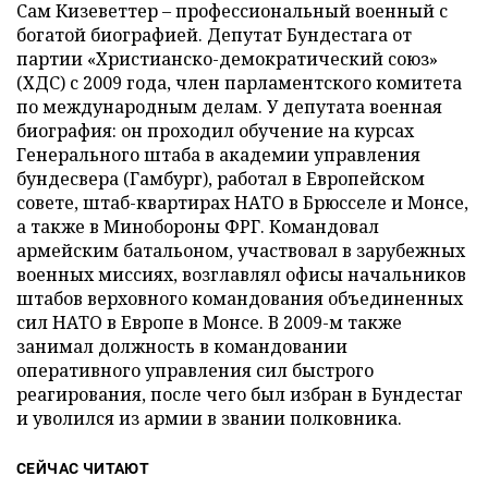
Сам Кизеветтер – профессиональный военный с
богатой биографией. Депутат Бундестага от
партии «Христианско-демократический союз»
(ХДС) с 2009 года, член парламентского комитета
по международным делам. У депутата военная
биография: он проходил обучение на курсах
Генерального штаба в академии управления
бундесвера (Гамбург), работал в Европейском
совете, штаб-квартирах НАТО в Брюсселе и Монсе,
а также в Минобороны ФРГ. Командовал
армейским батальоном, участвовал в зарубежных
военных миссиях, возглавлял офисы начальников
штабов верховного командования объединенных
сил НАТО в Европе в Монсе. В 2009-м также
занимал должность в командовании
оперативного управления сил быстрого
реагирования, после чего был избран в Бундестаг
и уволился из армии в звании полковника.
СЕЙЧАС ЧИТАЮТ