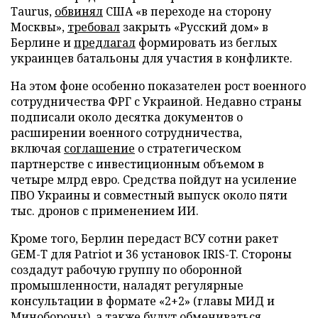
Taurus,
обвинял
США «в переходе на сторону
Москвы»,
требовал
закрыть «Русский дом» в
Берлине и
предлагал
формировать из беглых
украинцев батальоны для участия в конфликте.
На этом фоне особенно показателен рост военного
сотрудничества ФРГ с Украиной. Недавно страны
подписали около десятка документов о
расширении военного сотрудничества,
включая
соглашение
о стратегическом
партнерстве с инвестиционным объемом в
четыре млрд евро. Средства пойдут на усиление
ПВО Украины и совместный выпуск около пяти
тыс. дронов с применением ИИ.
Кроме того, Берлин передаст ВСУ сотни ракет
GEM-T для Patriot и 36 установок IRIS-T. Стороны
создадут рабочую группу по оборонной
промышленности, наладят регулярные
консультации в формате «2+2» (главы МИД и
Минобороны), а также будут обмениваться