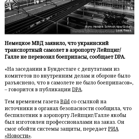
Фото: Hendrik Schmidt/dpa/Global
Look Press
Немецкое МВД заявило, что украинский
транспортный самолет в аэропорту Лейпциг/
Галле не перевозил боеприпасы, сообщает DPA.
«На заседании в Бундестаге с депутатами из
комитетов по внутренним делам и обороне было
разъяснено, что в самолете не было боеприпасов»,
– говорится в публикации
DPA
.
Тем временем газета
Bild
со ссылкой на
источники в органах безопасности сообщила, что
беспилотник в аэропорту Лейпциг/Галле якобы
был изготовлен профессионалами на заказ. Он
смог обойти системы защиты, передает
РИА
«Новости»
.